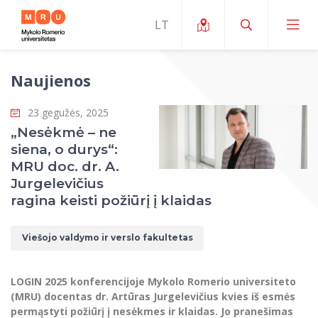
Naujienos
Apie ERUA
23 gegužės, 2025
Naujienos ir renginiai
Mano studijos
„Nesėkmė – ne
siena, o durys“:
Galimybės
Studijų organizavimas ir aplinka
MOin – MRU Mokslo ir inovacijų savaitė
MRU doc. dr. A.
Komanda ir kontaktai
Jurgelevičius
Finansai
Studijų kokybė
Mokslo programos
Apie MRU
ragina keisti požiūrį į klaidas
Studentų organizacijos
Studijų programos
Mokslininkų profiliai "CRIS"
Rektorės žodis
Teisės mokykla
Viešojo valdymo ir verslo fakultetas
Studentų namai
Tarptautiniai mainai
Mokslinės veiklos skatinimo fondas
Struktūra
Viešojo saugumo akademija
Pranešimai spaudai
Estetinis ugdymas
Studentams
Skaitmeniniai ženkliukai
Tarptautinių ekspertų tinklas
Reitingai
LOGIN 2025 konferencijoje Mykolo Romerio universiteto
Žmogaus ir visuomenės studijų fakultetas
Ekspertų sąrašas
Dokumentai reglamentuojantys studijas
Pramoginių šokių kolektyvas ,,Bolero”
(MRU) docentas dr. Artūras Jurgelevičius kvies iš esmės
Darbuotojams
Erasmus+ mobilumas studijoms (SMS)
Karjeros centras
Atitikties mokslinių tyrimų etikai komitetas
Universiteto garbės nariai
permąstyti požiūrį į nesėkmes ir klaidas. Jo pranešimas
Viešojo valdymo ir verslo fakultetas