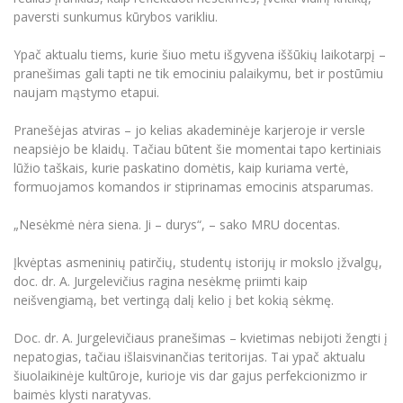
paversti sunkumus kūrybos varikliu.
Ypač aktualu tiems, kurie šiuo metu išgyvena iššūkių laikotarpį –
pranešimas gali tapti ne tik emociniu palaikymu, bet ir postūmiu
naujam mąstymo etapui.
Pranešėjas atviras – jo kelias akademinėje karjeroje ir versle
neapsiėjo be klaidų. Tačiau būtent šie momentai tapo kertiniais
lūžio taškais, kurie paskatino domėtis, kaip kuriama vertė,
formuojamos komandos ir stiprinamas emocinis atsparumas.
„Nesėkmė nėra siena. Ji – durys“, – sako MRU docentas.
Įkvėptas asmeninių patirčių, studentų istorijų ir mokslo įžvalgų,
doc. dr. A. Jurgelevičius ragina nesėkmę priimti kaip
neišvengiamą, bet vertingą dalį kelio į bet kokią sėkmę.
Doc. dr. A. Jurgelevičiaus pranešimas – kvietimas nebijoti žengti į
nepatogias, tačiau išlaisvinančias teritorijas. Tai ypač aktualu
šiuolaikinėje kultūroje, kurioje vis dar gajus perfekcionizmo ir
baimės klysti naratyvas.