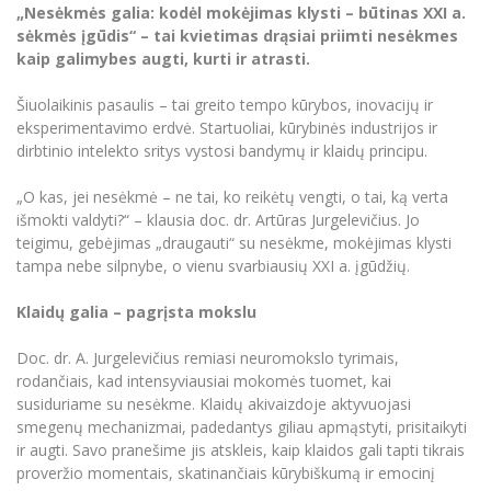
Renginių kalendorius
Universiteto teatras
Neformaliuoju ir (ar) savišvietos būdu įgytų
„Nesėkmės galia: kodėl mokėjimas klysti – būtinas XXI a.
Erasmus+ mobilumas praktikoms (SMP)
Partnerystės
Emocinė gerovė
Mokslo laboratorijos
kompetencijų vertinimas ir pripažinimas
Veiklos dokumentai
sėkmės įgūdis“ – tai kvietimas drąsiai priimti nesėkmes
Sūduvos akademija
Tinklalaidės
MRU pop vokalinis ansamblis (vadovas Artūras
Kitos galimybės
kaip galimybes augti, kurti ir atrasti.
Azijos centras
Bakalauro studijos
Žmogaus, aplinkos ir technologijų (HET) siste
Novikas)
Studijų organizavimas
Akademinė etika
Magistrantūros studijos
Vilniaus Karaliaus Sedžiongo institutas
Šiuolaikinis pasaulis – tai greito tempo kūrybos, inovacijų ir
MRU merginų choras
Doktorantūra
Darbas MRU
eksperimentavimo erdvė. Startuoliai, kūrybinės industrijos ir
Vadovų MBA
Frankofoniškų šalių studijų centras
dirbtinio intelekto sritys vystosi bandymų ir klaidų principu.
Švietimo ir kultūros vadovų MPA
Projektai
Universiteto simbolika
Teisės LL.M.
„O kas, jei nesėkmė – ne tai, ko reikėtų vengti, o tai, ką verta
Akademinė leidyba
Atributika
išmokti valdyti?“ – klausia doc. dr. Artūras Jurgelevičius. Jo
Papildomosios studijos
teigimu, gebėjimas „draugauti“ su nesėkme, mokėjimas klysti
Pedagogų rengimas
Mokymų LAB
Naujienos
tampa nebe silpnybe, o vienu svarbiausių XXI a. įgūdžių.
Doktorantūros studijos
Mokslo naujienos
Tarptautiškumas
Klaidų galia – pagrįsta mokslu
Profesinės bakalauro studijos
Personalo valdymo centras
Kasmetiniai mokslo renginiai
Studentams
Darnus vystymasis
Doc. dr. A. Jurgelevičius remiasi neuromokslo tyrimais,
Privačių interesų deklaravimas
rodančiais, kad intensyviausiai mokomės tuomet, kai
Informacija naujiems darbuotojams
Darbuotojams
Studentams
Privatumo politika
susiduriame su nesėkme. Klaidų akivaizdoje aktyvuojasi
Studijų Moodle (studijų vykdymui)
smegenų mechanizmai, padedantys giliau apmąstyti, prisitaikyti
Darbuotojams
Partnerystės
Negalia ir individualieji poreikiai
ir augti. Savo pranešime jis atskleis, kaip klaidos gali tapti tikrais
Darbuotojų Moodle (kompetencijų tobulinimui)
proveržio momentais, skatinančiais kūrybiškumą ir emocinį
Partnerystės
Studijų tvarkaraštis
Azijos centras
Viešai skelbiama informacija