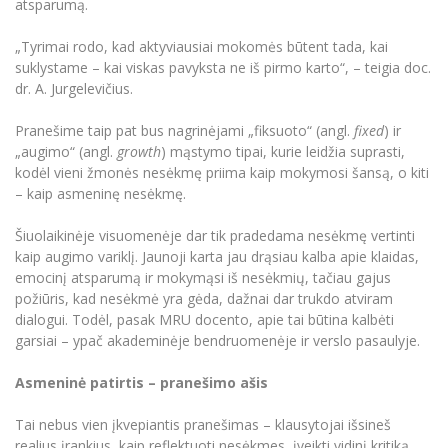
atsparumą.
Informacinė sistema "Studijos"
Azijos centras
Vilniaus Karaliaus Sedžiongo institutas
Parama Ukrainai
„Tyrimai rodo, kad aktyviausiai mokomės būtent tada, kai
Darbuotojų elektroninis paštas
suklystame – kai viskas pavyksta ne iš pirmo karto“, – teigia doc.
Vilniaus Karaliaus Sedžiongo institutas
Frankofoniškų šalių studijų centras
Daugiafaktorinė autentifikacija universiteto
Civilinė sauga
dr. A. Jurgelevičius.
darbuotojams (MFA)
Frankofoniškų šalių studijų centras
Mokslininkų profiliai "CRIS"
Korupcijos prevencija
Pranešime taip pat bus nagrinėjami „fiksuoto“ (angl.
fixed
) ir
Bendruomenės gerovė
„augimo“ (angl.
growth
) mąstymo tipai, kurie leidžia suprasti,
kodėl vieni žmonės nesėkmę priima kaip mokymosi šansą, o kiti
Darbuotojų kvalifikacijos kėlimas
– kaip asmeninę nesėkmę.
MRU norminių teisės aktų duomenų bazė
Intranetas
Šiuolaikinėje visuomenėje dar tik pradedama nesėkmę vertinti
kaip augimo variklį. Jaunoji karta jau drąsiau kalba apie klaidas,
eDVS
emocinį atsparumą ir mokymąsi iš nesėkmių, tačiau gajus
Microsoft Office 365
požiūris, kad nesėkmė yra gėda, dažnai dar trukdo atviram
MRU mobilios programėlės
dialogui. Todėl, pasak MRU docento, apie tai būtina kalbėti
garsiai – ypač akademinėje bendruomenėje ir verslo pasaulyje.
Pagalbos sistema
Profesinė sąjunga
Asmeninė patirtis – pranešimo ašis
Kontaktų paieška
Tai nebus vien įkvepiantis pranešimas – klausytojai išsineš
realius įrankius, kaip reflektuoti nesėkmes, įveikti vidinį kritiką,