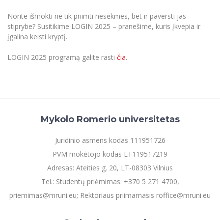
Norite išmokti ne tik priimti nesėkmes, bet ir paversti jas
stiprybe? Susitikime LOGIN 2025 – pranešime, kuris įkvepia ir
įgalina keisti kryptį.
LOGIN 2025 programą galite rasti
čia
.
Mykolo Romerio universitetas
Juridinio asmens kodas 111951726
PVM mokėtojo kodas LT119517219
Adresas: Ateities g. 20, LT-08303 Vilnius
Tel.: Studentų priėmimas: +370 5 271 4700,
priemimas@mruni.eu; Rektoriaus priimamasis roffice@mruni.eu