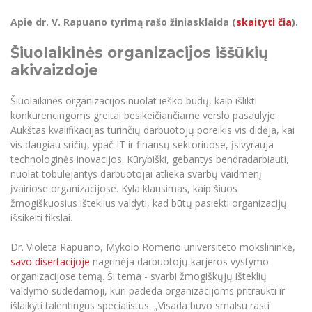
Renginių kalendorius
Universiteto teatras
Neformaliuoju ir (ar) savišvietos būdu įgytų
Erasmus+ mobilumas praktikoms (SMP)
Partnerystės
Emocinė gerovė
Mokslo laboratorijos
kompetencijų vertinimas ir pripažinimas
Veiklos dokumentai
Apie dr. V. Rapuano tyrimą rašo žiniasklaida (
skaityti čia
).
Sūduvos akademija
Tinklalaidės
MRU pop vokalinis ansamblis (vadovas Artūras
Kitos galimybės
Azijos centras
Bakalauro studijos
Žmogaus, aplinkos ir technologijų (HET) siste
Novikas)
Studijų organizavimas
Šiuolaikinės organizacijos iššūkių
Akademinė etika
Magistrantūros studijos
Vilniaus Karaliaus Sedžiongo institutas
akivaizdoje
MRU merginų choras
Doktorantūra
Darbas MRU
Vadovų MBA
Frankofoniškų šalių studijų centras
Šiuolaikinės organizacijos nuolat ieško būdų, kaip išlikti
Švietimo ir kultūros vadovų MPA
Projektai
Universiteto simbolika
konkurencingoms greitai besikeičiančiame verslo pasaulyje.
Teisės LL.M.
Aukštas kvalifikacijas turinčių darbuotojų poreikis vis didėja, kai
Akademinė leidyba
Atributika
Papildomosios studijos
vis daugiau sričių, ypač IT ir finansų sektoriuose, įsivyrauja
technologinės inovacijos. Kūrybiški, gebantys bendradarbiauti,
Pedagogų rengimas
Mokymų LAB
Naujienos
nuolat tobulėjantys darbuotojai atlieka svarbų vaidmenį
Doktorantūros studijos
įvairiose organizacijose. Kyla klausimas, kaip šiuos
Mokslo naujienos
Tarptautiškumas
Profesinės bakalauro studijos
žmogiškuosius išteklius valdyti, kad būtų pasiekti organizacijų
Personalo valdymo centras
išsikelti tikslai.
Kasmetiniai mokslo renginiai
Studentams
Darnus vystymasis
Privačių interesų deklaravimas
Dr. Violeta Rapuano, Mykolo Romerio universiteto mokslininkė,
Informacija naujiems darbuotojams
Darbuotojams
Studentams
Privatumo politika
savo disertacijoje
nagrinėja darbuotojų karjeros vystymo
Studijų Moodle (studijų vykdymui)
organizacijose temą. Ši tema - svarbi žmogiškųjų išteklių
Darbuotojams
Partnerystės
Negalia ir individualieji poreikiai
Darbuotojų Moodle (kompetencijų tobulinimui)
valdymo sudedamoji, kuri padeda organizacijoms pritraukti ir
Partnerystės
išlaikyti talentingus specialistus. „Visada buvo smalsu rasti
Studijų tvarkaraštis
Azijos centras
Viešai skelbiama informacija