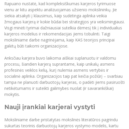
Rapuano nustatė, kad kompleksiškumas karjeros tyrimuose
vienu ar kitu aspektu analizuojamas užsienio mokslininkų. Jie
siekia atsakyti į klausimus, kaip sudėtinga aplinka veikia
žmogaus karjerą ir kokie būdai bei strategijos yra veiksmingiausi.
Visgi minėti tyrimai dažniausiai sutelkia dėmesį tik į individualius
karjeros modelius ir rekomendacijas jiems tobulinti. Taigi
moksliniame darbe nagrinėjama, kaip KAS teorijos principai
galėtų būti taikomi organizacijose.
Anksčiau karjera buvo laikoma aiškiai suplanuotu ir valdomu
procesu, šiandien karjerą suprantame, kaip unikalų asmens
profesinės veiklos kelią, kurį nulemia asmens vertybės ir
socialinė aplinka. Organizacijos taip pat keičia požiūrį – svarbiau
tampa ne planuoti darbuotojų karjeras, o padėti jiems pasiruošti
netikėtumams ir suteikti galimybes nuolat (ir savarankiškai)
mokytis.
Nauji įrankiai karjerai vystyti
Moksliniame darbe pristatytas mokslinės literatūros pagrindu
sukurtas teorinis darbuotojų karjeros vystymo modelis, kartu