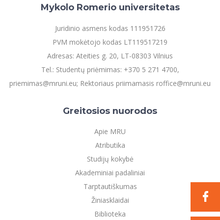
Mykolo Romerio universitetas
Juridinio asmens kodas 111951726
PVM mokėtojo kodas LT119517219
Adresas: Ateities g. 20, LT-08303 Vilnius
Tel.: Studentų priėmimas: +370 5 271 4700,
priemimas@mruni.eu; Rektoriaus priimamasis roffice@mruni.eu
Greitosios nuorodos
Apie MRU
Atributika
Studijų kokybė
Akademiniai padaliniai
Tarptautiškumas
Žiniasklaidai
Biblioteka