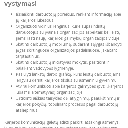
vystymąsi
Išsiaiškinti darbuotojų poreikius, renkant informaciją apie
jų karjeros lūkesčius.
Organizuoti vidinius renginius, kurie supažindintų
darbuotojus su įvairiais organizacijos aspektais bei leistų
jiems rasti naujų karjeros galimybių organizacijos viduje.
Skatinti darbuotojų mobilumą, sudarant sąlygas išbandyti
jėgas skirtinguose organizacijos padaliniuose, įskaitant
tarptautinius.
Skatinti darbuotojų iniciatyvas mokytis, pasitikint ir
palaikant vadovybės lygmenyje.
Pasiūlyti lankstų darbo grafiką, kuris leistų darbuotojams
lengviau derinti karjeros tikslus su asmeniniu gyvenimu.
Atvirai komunikuoti apie karjeros galimybes (pvz. „karjeros
lubas“ ir alternatyvas) organizacijoje.
Užtikrinti aiškias taisykles dėl atlyginimų, paaukštinimų ir
karjeros pokyčių, tobulinant procesus pagal darbuotojų
atsiliepimus.
Karjeros komunikaciją galėtų atlikti paskirti atsakingi asmenys,