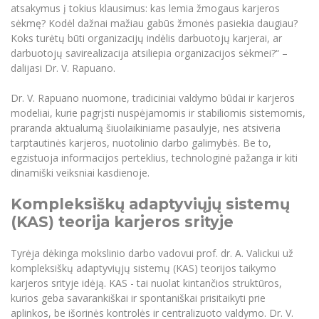
atsakymus į tokius klausimus: kas lemia žmogaus karjeros
Informacinė sistema "Studijos"
Azijos centras
Vilniaus Karaliaus Sedžiongo institutas
sėkmę? Kodėl dažnai mažiau gabūs žmonės pasiekia daugiau?
Parama Ukrainai
Darbuotojų elektroninis paštas
Koks turėtų būti organizacijų indėlis darbuotojų karjerai, ar
Vilniaus Karaliaus Sedžiongo institutas
Frankofoniškų šalių studijų centras
darbuotojų savirealizacija atsiliepia organizacijos sėkmei?“ –
Daugiafaktorinė autentifikacija universiteto
Civilinė sauga
darbuotojams (MFA)
dalijasi Dr. V. Rapuano.
Frankofoniškų šalių studijų centras
Mokslininkų profiliai "CRIS"
Korupcijos prevencija
Dr. V. Rapuano nuomone, tradiciniai valdymo būdai ir karjeros
Bendruomenės gerovė
modeliai, kurie pagrįsti nuspėjamomis ir stabiliomis sistemomis,
Darbuotojų kvalifikacijos kėlimas
praranda aktualumą šiuolaikiniame pasaulyje, nes atsiveria
tarptautinės karjeros, nuotolinio darbo galimybės. Be to,
MRU norminių teisės aktų duomenų bazė
egzistuoja informacijos perteklius, technologinė pažanga ir kiti
Intranetas
dinamiški veiksniai kasdienoje.
eDVS
Kompleksiškų adaptyviųjų sistemų
Microsoft Office 365
(KAS) teorija karjeros srityje
MRU mobilios programėlės
Pagalbos sistema
Tyrėja dėkinga mokslinio darbo vadovui prof. dr. A. Valickui už
Profesinė sąjunga
kompleksiškų adaptyviųjų sistemų (KAS) teorijos taikymo
karjeros srityje idėją. KAS - tai nuolat kintančios struktūros,
Kontaktų paieška
kurios geba savarankiškai ir spontaniškai prisitaikyti prie
aplinkos, be išorinės kontrolės ir centralizuoto valdymo. Dr. V.