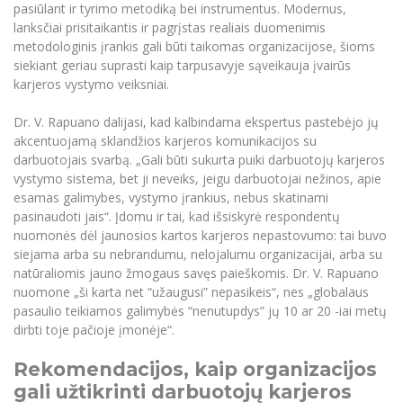
pasiūlant ir tyrimo metodiką bei instrumentus. Modernus,
lanksčiai prisitaikantis ir pagrįstas realiais duomenimis
metodologinis įrankis gali būti taikomas organizacijose, šioms
siekiant geriau suprasti kaip tarpusavyje sąveikauja įvairūs
karjeros vystymo veiksniai.
Dr. V. Rapuano dalijasi, kad kalbindama ekspertus pastebėjo jų
akcentuojamą sklandžios karjeros komunikacijos su
darbuotojais svarbą. „Gali būti sukurta puiki darbuotojų karjeros
vystymo sistema, bet ji neveiks, jeigu darbuotojai nežinos, apie
esamas galimybes, vystymo įrankius, nebus skatinami
pasinaudoti jais“. Įdomu ir tai, kad išsiskyrė respondentų
nuomonės dėl jaunosios kartos karjeros nepastovumo: tai buvo
siejama arba su nebrandumu, nelojalumu organizacijai, arba su
natūraliomis jauno žmogaus savęs paieškomis. Dr. V. Rapuano
nuomone „ši karta net “užaugusi” nepasikeis“, nes „globalaus
pasaulio teikiamos galimybės “nenutupdys” jų 10 ar 20 -iai metų
dirbti toje pačioje įmonėje“.
Rekomendacijos, kaip organizacijos
gali užtikrinti darbuotojų karjeros