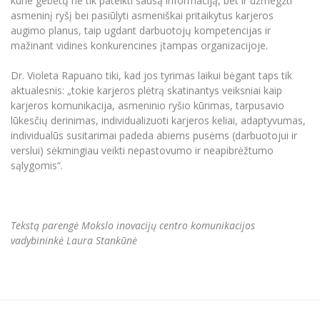
kurie gebėtų ne tik pateikti sausą informaciją, bet ir užmegzti
asmeninį ryšį bei pasiūlyti asmeniškai pritaikytus karjeros
augimo planus, taip ugdant darbuotojų kompetencijas ir
mažinant vidines konkurencines įtampas organizacijoje.
Dr. Violeta Rapuano tiki, kad jos tyrimas laikui bėgant taps tik
aktualesnis: „tokie karjeros plėtrą skatinantys veiksniai kaip
karjeros komunikacija, asmeninio ryšio kūrimas, tarpusavio
lūkesčių derinimas, individualizuoti karjeros keliai, adaptyvumas,
individualūs susitarimai padeda abiems pusėms (darbuotojui ir
verslui) sėkmingiau veikti nepastovumo ir neapibrėžtumo
sąlygomis“.
Tekstą parengė Mokslo inovacijų centro komunikacijos
vadybininkė Laura Stankūnė