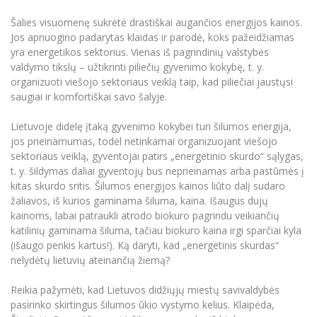
Renginių kalendorius
Universiteto teatras
Neformaliuoju ir (ar) savišvietos būdu įgytų
Erasmus+ mobilumas praktikoms (SMP)
Partnerystės
Emocinė gerovė
Mokslo laboratorijos
kompetencijų vertinimas ir pripažinimas
Veiklos dokumentai
Šalies visuomenę sukrėtė drastiškai augančios energijos kainos.
Sūduvos akademija
Tinklalaidės
MRU pop vokalinis ansamblis (vadovas Artūras
Kitos galimybės
Jos apnuogino padarytas klaidas ir parodė, koks pažeidžiamas
Azijos centras
Bakalauro studijos
Žmogaus, aplinkos ir technologijų (HET) siste
Novikas)
Studijų organizavimas
Akademinė etika
yra energetikos sektorius. Vienas iš pagrindinių valstybės
Magistrantūros studijos
Vilniaus Karaliaus Sedžiongo institutas
valdymo tikslų – užtikrinti piliečių gyvenimo kokybę, t. y.
MRU merginų choras
Doktorantūra
Darbas MRU
organizuoti viešojo sektoriaus veiklą taip, kad piliečiai jaustųsi
Vadovų MBA
Frankofoniškų šalių studijų centras
saugiai ir komfortiškai savo šalyje.
Švietimo ir kultūros vadovų MPA
Projektai
Universiteto simbolika
Teisės LL.M.
Lietuvoje didelę įtaką gyvenimo kokybei turi šilumos energija,
Akademinė leidyba
Atributika
jos prieinamumas, todėl netinkamai organizuojant viešojo
Papildomosios studijos
sektoriaus veiklą, gyventojai patirs „energetinio skurdo“ sąlygas,
Pedagogų rengimas
Mokymų LAB
Naujienos
t. y. šildymas daliai gyventojų bus neprieinamas arba pastūmės į
Doktorantūros studijos
kitas skurdo sritis. Šilumos energijos kainos liūto dalį sudaro
Mokslo naujienos
Tarptautiškumas
žaliavos, iš kurios gaminama šiluma, kaina. Išaugus dujų
Profesinės bakalauro studijos
Personalo valdymo centras
kainoms, labai patraukli atrodo biokuro pagrindu veikiančių
Kasmetiniai mokslo renginiai
Studentams
Darnus vystymasis
katilinių gaminama šiluma, tačiau biokuro kaina irgi sparčiai kyla
Privačių interesų deklaravimas
(išaugo penkis kartus!). Ką daryti, kad „energetinis skurdas“
Informacija naujiems darbuotojams
Darbuotojams
Studentams
Privatumo politika
nelydėtų lietuvių ateinančią žiemą?
Studijų Moodle (studijų vykdymui)
Darbuotojams
Partnerystės
Negalia ir individualieji poreikiai
Reikia pažymėti, kad Lietuvos didžiųjų miestų savivaldybės
Darbuotojų Moodle (kompetencijų tobulinimui)
pasirinko skirtingus šilumos ūkio vystymo kelius. Klaipėda,
Partnerystės
Studijų tvarkaraštis
Azijos centras
Viešai skelbiama informacija