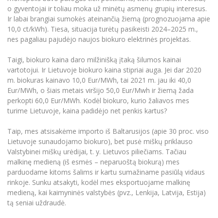
o gyventojai ir toliau moka už minėtų asmenų grupių interesus.
Ir labai brangiai sumokės ateinančią žiemą (prognozuojama apie
10,0 ct/kWh). Tiesa, situacija turėtų pasikeisti 2024–2025 m.,
nes pagaliau pajudėjo naujos biokuro elektrinės projektas.
Taigi, biokuro kaina daro milžinišką įtaką šilumos kainai
vartotojui. Ir Lietuvoje biokuro kaina stipriai auga. Jei dar 2020
m. biokuras kainavo 10,0 Eur/MWh, tai 2021 m. jau iki 40,0
Eur/MWh, o šiais metais viršijo 50,0 Eur/Mwh ir žiemą žada
perkopti 60,0 Eur/MWh. Kodėl biokuro, kurio žaliavos mes
turime Lietuvoje, kaina padidėjo net penkis kartus?
Taip, mes atsisakėme importo iš Baltarusijos (apie 30 proc. viso
Lietuvoje sunaudojamo biokuro), bet pusė miškų priklauso
Valstybinei miškų urėdijai, t. y. Lietuvos piliečiams. Tačiau
malkinę medieną (iš esmės – neparuoštą biokurą) mes
parduodame kitoms šalims ir kartu sumažiname pasiūlą vidaus
rinkoje. Sunku atsakyti, kodėl mes eksportuojame malkinę
medieną, kai kaimyninės valstybės (pvz., Lenkija, Latvija, Estija)
tą seniai uždraudė.