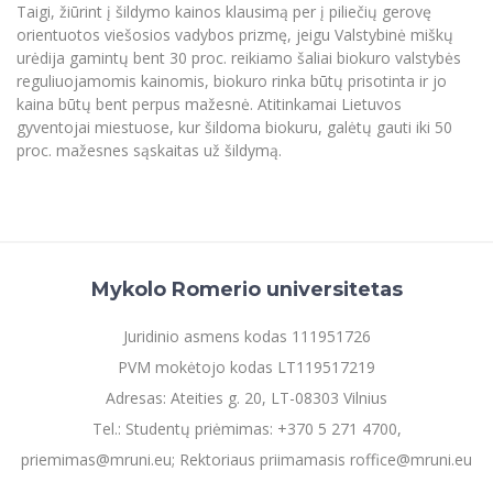
Taigi, žiūrint į šildymo kainos klausimą per į piliečių gerovę
orientuotos viešosios vadybos prizmę, jeigu Valstybinė miškų
urėdija gamintų bent 30 proc. reikiamo šaliai biokuro valstybės
reguliuojamomis kainomis, biokuro rinka būtų prisotinta ir jo
kaina būtų bent perpus mažesnė. Atitinkamai Lietuvos
gyventojai miestuose, kur šildoma biokuru, galėtų gauti iki 50
proc. mažesnes sąskaitas už šildymą.
Mykolo Romerio universitetas
Juridinio asmens kodas 111951726
PVM mokėtojo kodas LT119517219
Adresas: Ateities g. 20, LT-08303 Vilnius
Tel.: Studentų priėmimas: +370 5 271 4700,
priemimas@mruni.eu; Rektoriaus priimamasis roffice@mruni.eu