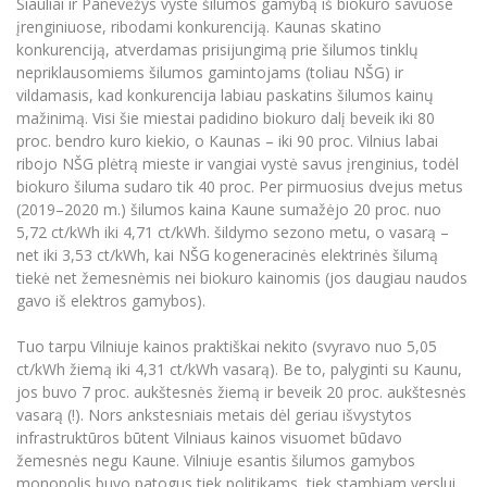
Šiauliai ir Panevėžys vystė šilumos gamybą iš biokuro savuose
Informacinė sistema "Studijos"
įrenginiuose, ribodami konkurenciją. Kaunas skatino
Azijos centras
Vilniaus Karaliaus Sedžiongo institutas
Parama Ukrainai
konkurenciją, atverdamas prisijungimą prie šilumos tinklų
Darbuotojų elektroninis paštas
nepriklausomiems šilumos gamintojams (toliau NŠG) ir
Vilniaus Karaliaus Sedžiongo institutas
Frankofoniškų šalių studijų centras
Daugiafaktorinė autentifikacija universiteto
Civilinė sauga
vildamasis, kad konkurencija labiau paskatins šilumos kainų
darbuotojams (MFA)
Frankofoniškų šalių studijų centras
mažinimą. Visi šie miestai padidino biokuro dalį beveik iki 80
Mokslininkų profiliai "CRIS"
Korupcijos prevencija
proc. bendro kuro kiekio, o Kaunas – iki 90 proc. Vilnius labai
Bendruomenės gerovė
ribojo NŠG plėtrą mieste ir vangiai vystė savus įrenginius, todėl
biokuro šiluma sudaro tik 40 proc. Per pirmuosius dvejus metus
Darbuotojų kvalifikacijos kėlimas
(2019–2020 m.) šilumos kaina Kaune sumažėjo 20 proc. nuo
MRU norminių teisės aktų duomenų bazė
5,72 ct/kWh iki 4,71 ct/kWh. šildymo sezono metu, o vasarą –
Intranetas
net iki 3,53 ct/kWh, kai NŠG kogeneracinės elektrinės šilumą
tiekė net žemesnėmis nei biokuro kainomis (jos daugiau naudos
eDVS
gavo iš elektros gamybos).
Microsoft Office 365
MRU mobilios programėlės
Tuo tarpu Vilniuje kainos praktiškai nekito (svyravo nuo 5,05
ct/kWh žiemą iki 4,31 ct/kWh vasarą). Be to, palyginti su Kaunu,
Pagalbos sistema
jos buvo 7 proc. aukštesnės žiemą ir beveik 20 proc. aukštesnės
Profesinė sąjunga
vasarą (!). Nors ankstesniais metais dėl geriau išvystytos
Kontaktų paieška
infrastruktūros būtent Vilniaus kainos visuomet būdavo
žemesnės negu Kaune. Vilniuje esantis šilumos gamybos
monopolis buvo patogus tiek politikams, tiek stambiam verslui,