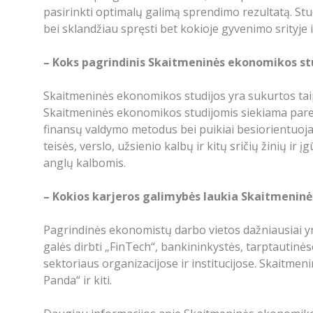
pasirinkti optimalų galimą sprendimo rezultatą. St
bei sklandžiau spręsti bet kokioje gyvenimo srityje 
– Koks pagrindinis Skaitmeninės ekonomikos st
Skaitmeninės ekonomikos studijos yra sukurtos taip,
Skaitmeninės ekonomikos studijomis siekiama pareng
finansų valdymo metodus bei puikiai besiorientuojan
teisės, verslo, užsienio kalbų ir kitų sričių žinių i
anglų kalbomis.
– Kokios karjeros galimybės laukia Skaitmenin
Pagrindinės ekonomistų darbo vietos dažniausiai yr
galės dirbti „FinTech“, bankininkystės, tarptautin
sektoriaus organizacijose ir institucijose. Skaitmen
Panda“ ir kiti.