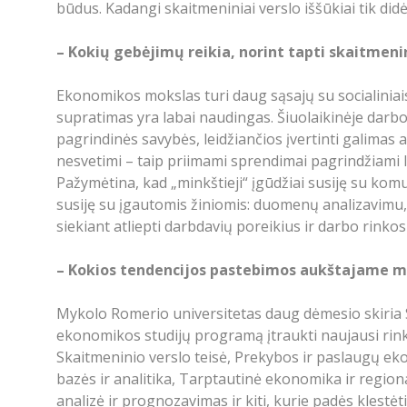
būdus. Kadangi skaitmeniniai verslo iššūkiai tik didės
– Kokių gebėjimų reikia, norint tapti skaitmen
Ekonomikos mokslas turi daug sąsajų su socialiniais
supratimas yra labai naudingas. Šiuolaikinėje darbo
pagrindinės savybės, leidžiančios įvertinti galimas
nesvetimi – taip priimami sprendimai pagrindžiami lo
Pažymėtina, kad „minkštieji“ įgūdžiai susiję su komu
susiję su įgautomis žiniomis: duomenų analizavimu, 
siekiant atliepti darbdavių poreikius ir darbo rinkos
– Kokios tendencijos pastebimos aukštajame mo
Mykolo Romerio universitetas daug dėmesio skiria
ekonomikos studijų programą įtraukti naujausi rinko
Skaitmeninio verslo teisė, Prekybos ir paslaugų ek
bazės ir analitika, Tarptautinė ekonomika ir regio
analizė ir prognozavimas ir kiti, kurie padės klestė