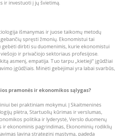
ir investuoti į jų švietimą.
sociologija išmanymas ir juose taikomų metodų
s gebančių spręsti žmonių. Ekonomistui tai
bu gebėti dirbti su duomenimis, kurie ekonomistui
iešojo ir privačiojo sektoriaus profesijose.
itą asmenį, empatija. Tuo tarpu „kietieji“ įgūdžiai
vimo įgūdžiais. Minėti gebėjimai yra labai svarbūs,
sios pramonės ir ekonomikos sąlygas?
niui bei praktiniam mokymui. Į Skaitmeninės
ogijų plėtra, Startuolių kūrimas ir verslumas,
konomikos politika ir lyderystė, Verslo duomenų
as ir ekonominis pagrindimas, Ekonominių rodiklių
dijavimas lavina strateginį mąstymą, padeda