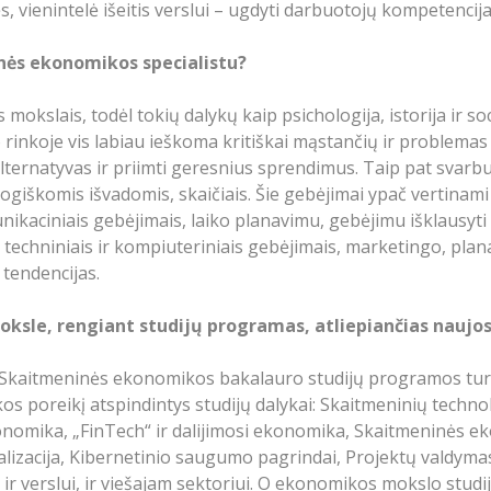
, vienintelė išeitis verslui – ugdyti darbuotojų kompetencijas 
inės ekonomikos specialistu?
 mokslais, todėl tokių dalykų kaip psichologija, istorija ir 
 rinkoje vis labiau ieškoma kritiškai mąstančių ir problema
 alternatyvas ir priimti geresnius sprendimus. Taip pat svar
giškomis išvadomis, skaičiais. Šie gebėjimai ypač vertinami v
nikaciniais gebėjimais, laiko planavimu, gebėjimu išklausyti k
techniniais ir kompiuteriniais gebėjimais, marketingo, plana
 tendencijas.
ksle, rengiant studijų programas, atliepiančias naujo
 Skaitmeninės ekonomikos bakalauro studijų programos turi
s poreikį atspindintys studijų dalykai: Skaitmeninių technol
onomika, „FinTech“ ir dalijimosi ekonomika, Skaitmeninės e
nalizacija, Kibernetinio saugumo pagrindai, Projektų valdym
ti ir verslui, ir viešajam sektoriui. O ekonomikos mokslo stu