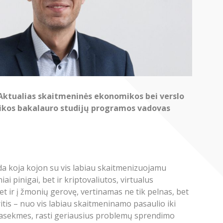
s. Aktualias skaitmeninės ekonomikos bei verslo
mikos bakalauro studijų programos vadovas
a koja kojon su vis labiau skaitmenizuojamu
i pinigai, bet ir kriptovaliutos, virtualus
 bet ir į žmonių gerovę, vertinamas ne tik pelnas, bet
ritis – nuo vis labiau skaitmeninamo pasaulio iki
s pasekmes, rasti geriausius problemų sprendimo