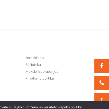
Žiniasklaidai
Biblioteka
Mokslo laboratorijos
Privatumo politika
nkate su Mykolo Romerio universiteto slapukų politika.