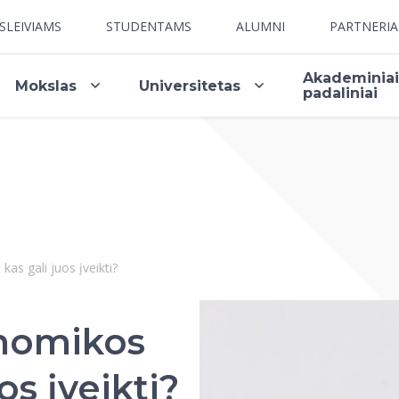
SLEIVIAMS
STUDENTAMS
ALUMNI
PARTNERI
Akademinia
Mokslas
Universitetas
padaliniai
as gali juos įveikti?
nomikos
os įveikti?