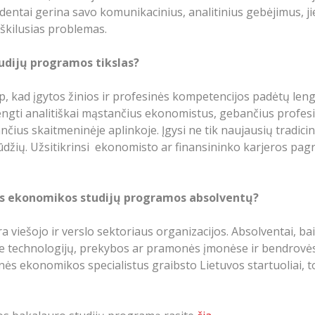
udentai gerina savo komunikacinius, analitinius gebėjimus, j
iškilusias problemas.
udijų programos tikslas?
 kad įgytos žinios ir profesinės kompetencijos padėtų lengv
ti analitiškai mąstančius ekonomistus, gebančius profesiona
čius skaitmeninėje aplinkoje. Įgysi ne tik naujausių tradici
r įgūdžių. Užsitikrinsi ekonomisto ar finansininko karjeros pa
ės ekonomikos studijų programos absolventų?
a viešojo ir verslo sektoriaus organizacijos. Absolventai,
ėse technologijų, prekybos ar pramonės įmonėse ir bendrovės
inės ekonomikos specialistus graibsto Lietuvos startuoliai, t