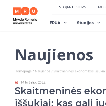
STOJANTIESIEMS
MOK
ERUA
Studijos
Naujienos
Homepage
/
Naujienos
/
Skaitmeninės ekonomikos iššūkiai: k
14 birželio, 2022
Skaitmeninės eko
iššūkiai: kas gali ju