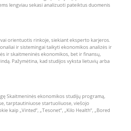
iems lengviau sekasi analizuoti pateiktus duomenis
ai orientuotis rinkoje, siekiant eksperto karjeros.
liai ir sistemingai taikyti ekonomikos analizės ir
nės ir skaitmeninės ekonomikos, bet ir finansų,
grindą. Pažymėtina, kad studijos vyksta lietuvių arba
 baigę Skaitmeninės ekonomikos studijų programą,
e, tarptautiniuose startuoliuose, viešojo
okie kaip „Vinted“, „Tesonet“, „Kilo Health“, „Bored