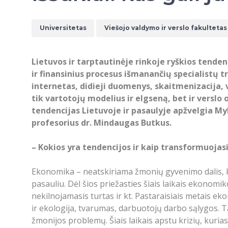
Universitetas
Viešojo valdymo ir verslo fakultetas
Lietuvos ir tarptautinėje rinkoje ryškios tenden
ir finansinius procesus išmanančių specialistų 
internetas, didieji duomenys, skaitmenizacija, v
tik vartotojų modelius ir elgseną, bet ir verslo
tendencijas Lietuvoje ir pasaulyje apžvelgia 
profesorius dr. Mindaugas Butkus.
– Kokios yra tendencijos ir kaip transformuojas
Ekonomika – neatskiriama žmonių gyvenimo dalis, k
pasauliu. Dėl šios priežasties šiais laikais ekonomik
nekilnojamasis turtas ir kt. Pastaraisiais metais ekon
ir ekologija, tvarumas, darbuotojų darbo sąlygos. Tai
žmonijos problemų. Šiais laikais apstu krizių, kuri