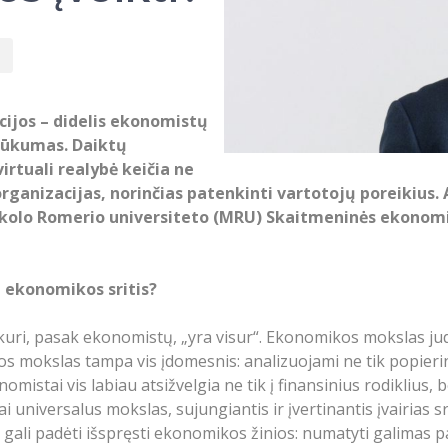
cijos – didelis ekonomistų
trūkumas. Daiktų
irtuali realybė keičia ne
 organizacijas, norinčias patenkinti vartotojų poreikiu
Mykolo Romerio universiteto (MRU) Skaitmeninės ekono
i ekonomikos sritis?
uri, pasak ekonomistų, „yra visur“. Ekonomikos mokslas jud
os mokslas tampa vis įdomesnis: analizuojami ne tik popierinia
omistai vis labiau atsižvelgia ne tik į finansinius rodiklius,
 universalus mokslas, sujungiantis ir įvertinantis įvairias s
as gali padėti išspręsti ekonomikos žinios: numatyti galima