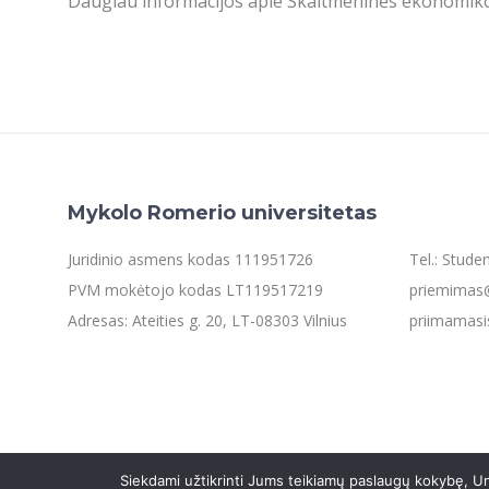
Daugiau informacijos apie Skaitmeninės ekonomiko
Mykolo Romerio universitetas
Juridinio asmens kodas 111951726
Tel.: Stud
PVM mokėtojo kodas LT119517219
priemimas@
Adresas: Ateities g. 20, LT-08303 Vilnius
priimamasi
Siekdami užtikrinti Jums teikiamų paslaugų kokybę, Un