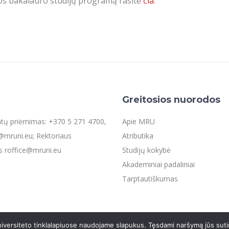
s bakalauro studijų programą rasite
čia
.
Greitosios nuorodos
entų priėmimas: +370 5 271 4700,
Apie MRU
mruni.eu; Rektoriaus
Atributika
s roffice@mruni.eu
Studijų kokybė
Akademiniai padaliniai
Tarptautiškumas
iversiteto tinklalapiuose naudojame slapukus. Tęsdami naršymą jūs suti