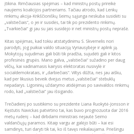
įtikina. Rimčiausias spėjimas – kad ministrų postų prireikė
naujiems koalicijos partneriams. Tačiau atrodo, kad Lenkų
rinkimų akcija-Krikščioniškų šeimų sąjunga neskuba susidėti su
„valstiečiais“, o jei ir susidės, tai tik po prezidento rinkimų.
„Tvarkiečiai“ gi jau su jais susidėjo ir net ministrų postų neprašė.
Kitas spėjimas, kad tokiu atstatydinimu S. Skvernelis nori
parodyti, jog puikiai valdo situaciją Vyriausybėje ir aplink ją.
Mokytojų sujudimas gali būti tik pradžia, sujudėti gali ir kitos
profesinės grupės. Mano galva, „valstiečiai“ sužadino per daug
vilčių, kai vadinamasis kairysis elektoratas nusivylė ir
socialdemokratais, ir „darbiečiais“. Viltys dūžta, nes jau aišku,
kad per likusius beveik dvejus metus „valstiečiai“ stebuklų
nepadarys. Ligoninių uždarymo atidėjimas po savivaldos rinkimų
rodo, kad „valstiečiai“ jau išsigando.
Trečiadienį po susitikimo su prezidente Liana Ruokytė-Jonsson ir
Kęstutis Navickas patvirtino tai, kas buvo prognozuota dar 2016
metų rudenį – kad dirbdami ministrais nejautė Seimo
valdančiųjų paramos. Kitaip vargu ar galėjo būti – kai esi
samdinys, turi daryti tik tai, ko iš tavęs reikalaujama. Priešingu