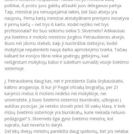
politikai, iš posto juos galėtų atšaukti juos delegavusi partija.
Taip, ministrai yra nenuspėjamai laikini, bet šiuo atveju yra
naujovių. Pirmą kartą ministrai atstatydinami premjero iniciatyva
ir pirmą kartą – net trys iš karto. Kodėl neįtiko net trys
profesionalai? Ko šiuo veiksmu siekia S. Skvernelis? Aiškiausias
yra švietimo ir mokslo ministrės Jurgitos Petrauskienės atvejis.
Buvo net įdomu stebėti, kaip ji nuoširdžiai stebėjosi, kodėl
mokytojai nepatenkinti nauja darbo apmokėjimo tvarka. Tačiau
kalbant be ironijos tikrai reikia ypatingų gebėjimų, kad
neišgirstum mokytojų balso ir sukeltum sumaištį visoje švietimo
sistemoje.
J. Petrauskienę daug kas, net ir prezidentė Dalia Grybauskaitė,
kaltino arogancija. Iš kur ji? Pagal oficialią biografiją, per 21
karjeros metus ši moteris nedirbo nei mokykloje, nei
universitete. Ji buvo švietimo sistemos biurokratė, užkopusi į
aukštas pozicijas. Jai neteko stovėti prieš 30 vaikų klasę. Ir kiek
mūsų švietimo sistemoje yra biurokratų, kurie niekada nebuvo
pedagogai? S. Skvernelis ilgai gynė švietimo ministrę, kol
suprato, kad neverta to daryti.
Dėl kitų dviejų ministrų pareikšta daug spėlionių, bet jos nelabai