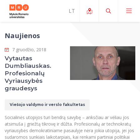
Naujienos
Apie ERUA
7 gruodžio, 2018
Naujienos ir renginiai
Mano studijos
Vytautas
Dumbliauskas.
Galimybės
Studijų organizavimas ir aplinka
MOin – MRU Mokslo ir inovacijų savaitė
Profesionalų
Komanda ir kontaktai
Vyriausybės
Finansai
Studijų kokybė
Mokslo programos
Apie MRU
graudesys
Studentų organizacijos
Studijų programos
Mokslininkų profiliai "CRIS"
Rektorės žodis
Teisės mokykla
Viešojo valdymo ir verslo fakultetas
Studentų namai
Tarptautiniai mainai
Mokslinės veiklos skatinimo fondas
Struktūra
Viešojo saugumo akademija
Pranešimai spaudai
Socialinės utopijos turi bendrą savybę – anksčiau ar vėliau jos
Estetinis ugdymas
Studentams
Skaitmeniniai ženkliukai
Tarptautinių ekspertų tinklas
Reitingai
atsimuša į griežtą tikrovę ir dūžta. Profesionalų ar technokratų
Žmogaus ir visuomenės studijų fakultetas
Ekspertų sąrašas
Dokumentai reglamentuojantys studijas
Pramoginių šokių kolektyvas ,,Bolero”
vyriausybės demokratiniame pasaulyje nėra jokia utopija, jei jos
Darbuotojams
Erasmus+ mobilumas studijoms (SMS)
Karjeros centras
Atitikties mokslinių tyrimų etikai komitetas
Universiteto garbės nariai
sudaromos sunkiais laikotarpiais, kai renkami partiniai politikai
Viešojo valdymo ir verslo fakultetas