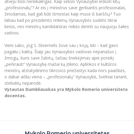
atveju būsi nereikalingas. Kaip seksis Vyriausybei ieškoti kitų
„profesionalų“? Ar eis į ministrus save gerbiantis profesionalas,
žinodamas, kad gali būti išmestas kaip musė iš barščių? Tuo
labiau kad po prezidento rinkimų Vyriausybės sudėtis tikrai
keisis, nes ministrų kandidatūras reikės derinti su naujuoju šalies
vadovu.
Vieni sako, jog S. Skvernelis šovė sau į koją, kiti – kad gavo
pagaliu į kaktą. Šiaip jau Vyriausybės vadovas nepanašus į
žmogų, kuris save žalotų, tačiau šnekėjimas apie poreikį
„perkrauti“ Vyriausybę mažai ką įtikino. Aplinkos ir kultūros
ministrų atstatydinimo tikrosios priežastys kada nors paaiškės,
o dabar aišku viena – „profesionalų“ Vyriausybė, švelniai tariant,
stebuklų neparodė.
Vytautas Dumbliauskas yra Mykolo Romerio universiteto
docentas.
Mykolo Romerio universitetas