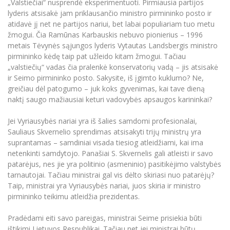
„Valstiečiai“ nusprendė eksperimentuoti. Pirmiausia partijos
Informacinė sistema "Studijos"
lyderis atsisakė jam priklausančio ministro pirmininko posto ir
Azijos centras
Vilniaus Karaliaus Sedžiongo institutas
Parama Ukrainai
atidavė jį net ne partijos nariui, bet labai populiariam tuo metu
Darbuotojų elektroninis paštas
žmogui. Čia Ramūnas Karbauskis nebuvo pionierius – 1996
Vilniaus Karaliaus Sedžiongo institutas
Frankofoniškų šalių studijų centras
Daugiafaktorinė autentifikacija universiteto
Civilinė sauga
metais Tėvynės sąjungos lyderis Vytautas Landsbergis ministro
darbuotojams (MFA)
Frankofoniškų šalių studijų centras
pirmininko kėdę taip pat užleido kitam žmogui. Tačiau
Mokslininkų profiliai "CRIS"
Korupcijos prevencija
„valstiečių“ vadas čia pralenkė konservatorių vadą – jis atsisakė
Bendruomenės gerovė
ir Seimo pirmininko posto. Sakysite, iš įgimto kuklumo? Ne,
greičiau dėl patogumo – juk koks gyvenimas, kai tave dieną
Darbuotojų kvalifikacijos kėlimas
naktį saugo mažiausiai keturi vadovybės apsaugos karininkai?
MRU norminių teisės aktų duomenų bazė
Intranetas
Jei Vyriausybės nariai yra iš šalies samdomi profesionalai,
Sauliaus Skvernelio sprendimas atsisakyti trijų ministrų yra
eDVS
suprantamas – samdiniai visada tiesiog atleidžiami, kai ima
Microsoft Office 365
netenkinti samdytojo. Panašiai S. Skvernelis gali atleisti ir savo
MRU mobilios programėlės
patarėjus, nes jie yra politinio (asmeninio) pasitikėjimo valstybės
tarnautojai. Tačiau ministrai gal vis dėlto skiriasi nuo patarėjų?
Pagalbos sistema
Taip, ministrai yra Vyriausybės nariai, juos skiria ir ministro
Profesinė sąjunga
pirmininko teikimu atleidžia prezidentas.
Kontaktų paieška
Pradėdami eiti savo pareigas, ministrai Seime prisiekia būti
ištikimi Lietuvos Respublikai. Tačiau net jei ministrai būtų