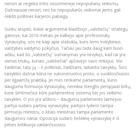
Renginių kalendorius
Universiteto teatras
Neformaliuoju ir (ar) savišvietos būdu įgytų
nenori ar negeba imtis visuomenėje nepopuliarių veiksmų.
Erasmus+ mobilumas praktikoms (SMP)
Partnerystės
Emocinė gerovė
Mokslo laboratorijos
kompetencijų vertinimas ir pripažinimas
Veiklos dokumentai
Dažniausiai nenori, nes tie nepopuliarūs veiksmai jiems gali
Sūduvos akademija
Tinklalaidės
MRU pop vokalinis ansamblis (vadovas Artūras
Kitos galimybės
reikšti politinės karjeros pabaigą.
Azijos centras
Bakalauro studijos
Žmogaus, aplinkos ir technologijų (HET) siste
Novikas)
Studijų organizavimas
Akademinė etika
Magistrantūros studijos
Vilniaus Karaliaus Sedžiongo institutas
Sunku atspėti, kokie argumentai klaidžiojo „valstiečių“ strategų
MRU merginų choras
Doktorantūra
Darbas MRU
galvose, kai 2016 metais jie kalbėjo apie profesionalų
Vadovų MBA
Frankofoniškų šalių studijų centras
Vyriausybę, vos ne kaip apie stebuklą, kuris lems kokybinius
Švietimo ir kultūros vadovų MPA
Projektai
Universiteto simbolika
valstybės valdymo pokyčius. Tačiau jau tada daug kam buvo
Teisės LL.M.
aišku, kad šis „valstiečių“ sumanymas yra nevykęs, kad tai yra
Akademinė leidyba
Atributika
vienas triukų, kuriais „valstiečiai“ apžavėjo savo rinkėjus. Visi
Papildomosios studijos
žaidimai, tarp jų – ir politiniai, žaidžiami, laikantis taisyklių. Šios
Pedagogų rengimas
Mokymų LAB
Naujienos
taisyklės dažnai būna ne sukonstruotos proto, o susiklosčiusios
Doktorantūros studijos
per ilgaamžę praktiką. Jei mes renkame parlamentą, kurio
Mokslo naujienos
Tarptautiškumas
dauguma formuoja Vyriausybę, nereikia stengtis perspjauti britų,
Profesinės bakalauro studijos
Personalo valdymo centras
kurie šimtmečius kūrė parlamentinę sistemą bei jos veikimo
Kasmetiniai mokslo renginiai
Studentams
Darnus vystymasis
taisykles. O jos yra aiškios – daugumą parlamente laimėjusi
Privačių interesų deklaravimas
partija sudaro partinę vyriausybę: partijos lyderis tampa
Informacija naujiems darbuotojams
Darbuotojams
Studentams
Privatumo politika
pirmuoju ministru, o kitais ministrais tampa parlamento
Studijų Moodle (studijų vykdymui)
daugumos nariai. Opozicija sudaro šešėlinę vyriausybę ir iš
Darbuotojams
Partnerystės
Negalia ir individualieji poreikiai
peties kritikuoja valdančiuosius.
Darbuotojų Moodle (kompetencijų tobulinimui)
Partnerystės
Studijų tvarkaraštis
Azijos centras
Viešai skelbiama informacija