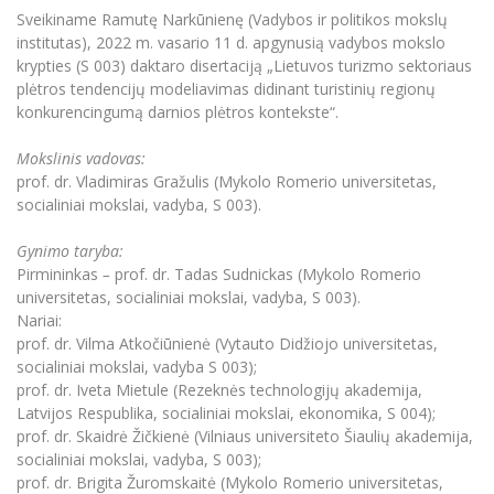
Renginių kalendorius
Universiteto teatras
Neformaliuoju ir (ar) savišvietos būdu įgytų
Erasmus+ mobilumas praktikoms (SMP)
Partnerystės
Sveikiname Ramutę Narkūnienę (Vadybos ir politikos mokslų
Emocinė gerovė
Mokslo laboratorijos
kompetencijų vertinimas ir pripažinimas
Veiklos dokumentai
Sūduvos akademija
institutas), 2022 m. vasario 11 d. apgynusią vadybos mokslo
Tinklalaidės
MRU pop vokalinis ansamblis (vadovas Artūras
Kitos galimybės
Azijos centras
krypties (S 003) daktaro disertaciją „Lietuvos turizmo sektoriaus
Bakalauro studijos
Žmogaus, aplinkos ir technologijų (HET) siste
Novikas)
Studijų organizavimas
Akademinė etika
plėtros tendencijų modeliavimas didinant turistinių regionų
Magistrantūros studijos
Vilniaus Karaliaus Sedžiongo institutas
konkurencingumą darnios plėtros kontekste“.
MRU merginų choras
Doktorantūra
Darbas MRU
Vadovų MBA
Frankofoniškų šalių studijų centras
Mokslinis vadovas:
Švietimo ir kultūros vadovų MPA
Projektai
Universiteto simbolika
prof. dr. Vladimiras Gražulis (Mykolo Romerio universitetas,
Teisės LL.M.
socialiniai mokslai, vadyba, S 003).
Akademinė leidyba
Atributika
Papildomosios studijos
Gynimo taryba:
Pedagogų rengimas
Mokymų LAB
Naujienos
Pirmininkas
–
prof. dr. Tadas Sudnickas (Mykolo Romerio
Doktorantūros studijos
universitetas, socialiniai mokslai, vadyba, S 003).
Mokslo naujienos
Tarptautiškumas
Profesinės bakalauro studijos
Nariai:
Personalo valdymo centras
prof. dr. Vilma Atkočiūnienė (Vytauto Didžiojo universitetas,
Kasmetiniai mokslo renginiai
Studentams
Darnus vystymasis
Privačių interesų deklaravimas
socialiniai mokslai, vadyba S 003);
prof. dr. Iveta Mietule (Rezeknės technologijų akademija,
Informacija naujiems darbuotojams
Darbuotojams
Studentams
Privatumo politika
Latvijos Respublika, socialiniai mokslai, ekonomika, S 004);
Studijų Moodle (studijų vykdymui)
prof. dr. Skaidrė Žičkienė (Vilniaus universiteto Šiaulių akademija,
Darbuotojams
Partnerystės
Negalia ir individualieji poreikiai
Darbuotojų Moodle (kompetencijų tobulinimui)
socialiniai mokslai, vadyba, S 003);
prof. dr. Brigita Žuromskaitė (Mykolo Romerio universitetas,
Partnerystės
Studijų tvarkaraštis
Azijos centras
Viešai skelbiama informacija