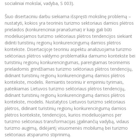
socialiniai mokslai, vadyba, S 003).
Informacinė sistema "Studijos"
Azijos centras
Vilniaus Karaliaus Sedžiongo institutas
Parama Ukrainai
Darbuotojų elektroninis paštas
Šiuo disertaciniu darbu siekiama išspręsti mokslinę problemą –
Vilniaus Karaliaus Sedžiongo institutas
Frankofoniškų šalių studijų centras
nustatyti, kokios yra teorinės turizmo sektoriaus darnios plėtros
Daugiafaktorinė autentifikacija universiteto
Civilinė sauga
darbuotojams (MFA)
prielaidos (konkurenciniai pranašumai) ir kaip gali būti
Frankofoniškų šalių studijų centras
modeliuojamos turizmo sektoriaus plėtros tendencijos siekiant
Mokslininkų profiliai "CRIS"
Korupcijos prevencija
didinti turistinių regionų konkurencingumą darnios plėtros
Bendruomenės gerovė
kontekste. Disertacijoje teoriniu aspektu analizuojama turizmo
Darbuotojų kvalifikacijos kėlimas
sektoriaus plėtros valdymo problematika darnumo kontekste bei
turistinių regionų konkurencingumas, parengiamas teorinėmis
MRU norminių teisės aktų duomenų bazė
prielaidomis grindžiamas turizmo sektoriaus plėtros tendencijų,
Intranetas
didinant turistinių regionų konkurencingumą darnios plėtros
eDVS
kontekste, modelis. Remiantis teoriniu ir empiriniu tyrimais,
pateikiamas Lietuvos turizmo sektoriaus plėtros tendencijų,
Microsoft Office 365
didinant turistinių regionų konkurencingumą darnios plėtros
MRU mobilios programėlės
kontekste, modelis. Nustatytos Lietuvos turizmo sektoriaus
Pagalbos sistema
plėtros, didinant turistinių regionų konkurencingumą darnios
plėtros kontekste, tendencijos, kurios modeliuojamos per
Profesinė sąjunga
turizmo sektoriaus transformacijas įgalinančią vadybą, vidaus
Kontaktų paieška
turizmo augimą, didėjantį visuomenės mobilumą bei turizmo
sektoriaus atsparumo stiprinimą.