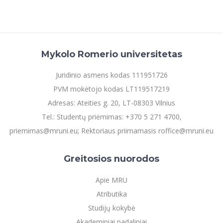
Mykolo Romerio universitetas
Juridinio asmens kodas 111951726
PVM mokėtojo kodas LT119517219
Adresas: Ateities g. 20, LT-08303 Vilnius
Tel.: Studentų priėmimas: +370 5 271 4700,
priemimas@mruni.eu; Rektoriaus priimamasis roffice@mruni.eu
Greitosios nuorodos
Apie MRU
Atributika
Studijų kokybė
Akademiniai padaliniai