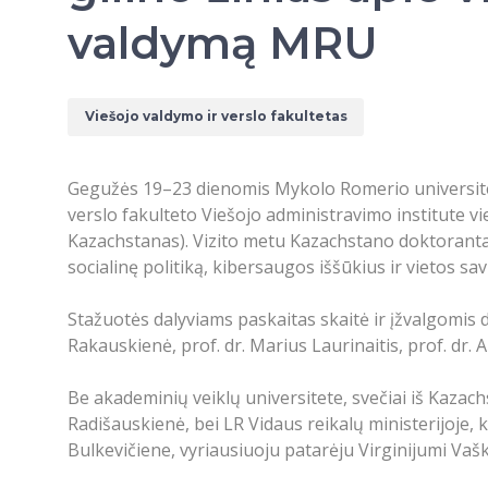
valdymą MRU
Viešojo valdymo ir verslo fakultetas
Gegužės 19–23 dienomis Mykolo Romerio universite
verslo fakulteto Viešojo administravimo institute 
Kazachstanas). Vizito metu Kazachstano doktorantai 
socialinę politiką, kibersaugos iššūkius ir vietos sa
Stažuotės dalyviams paskaitas skaitė ir įžvalgomis d
Rakauskienė, prof. dr. Marius Laurinaitis, prof. dr. 
Be akademinių veiklų universitete, svečiai iš Kazach
Radišauskienė, bei LR Vidaus reikalų ministerijoje,
Bulkevičiene, vyriausiuoju patarėju Virginijumi Vaške