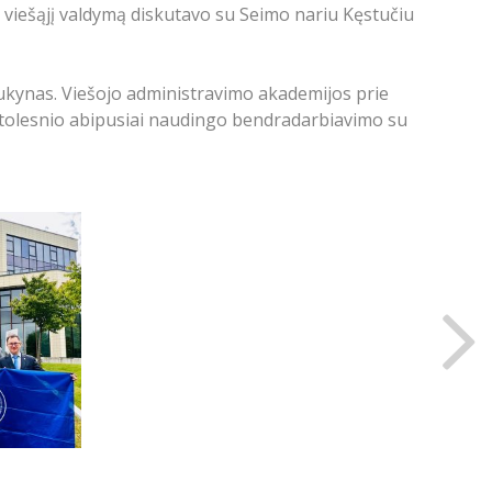
 viešąjį valdymą diskutavo su Seimo nariu Kęstučiu
iukynas. Viešojo administravimo akademijos prie
l tolesnio abipusiai naudingo bendradarbiavimo su