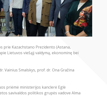
os prie Kazachstano Prezidento (Astana,
apie Lietuvos viešąjį valdymą, ekonominę bei
dr. Vainius Smalskys, prof. dr. Ona Gražina
juos priėmė ministerijos kanclerė Eglė
vietos savivaldos politikos grupės vadove Alma