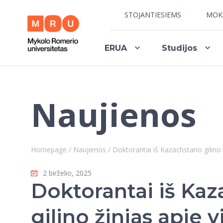
STOJANTIESIEMS
MOK
ERUA
Studijos
Naujienos
Homepage
/
Naujienos
/
Doktorantai iš Kazachstano gilino
2 birželio, 2025
Doktorantai iš Ka
gilino žinias apie v