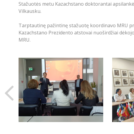
Stažuotės metu Kazachstano doktorantai apsilankė i
Vilkausku.
Tarptautinę pažintinę stažuotę koordinavo MRU profe
Kazachstano Prezidento atstovai nuoširdžiai dėkojo
MRU.