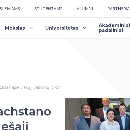
SLEIVIAMS
STUDENTAMS
ALUMNI
PARTNERI
Akademinia
Mokslas
Universitetas
padaliniai
 žinias apie viešąjį valdymą MRU
zachstano
iešąjį