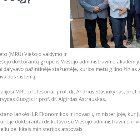
to (MRU) Viešojo valdymo ir
viešėjo doktorantų grupė iš Viešojo administravimo akademij
dalyvavo pažintinėje stažuotėje, kurios metu gilino žinias 
vivaldos sistemą.
alijosi MRU profesoriai: prof. dr. Andrius Stasiukynas, prof. 
Arvydas Guogis ir prof. dr. Algirdas Astrauskas.
stano lankėsi LR Ekonomikos ir inovacijų ministerijoje, kur 
 kurioje doktorantai diskutavo su Viešojo administravimo ir 
liu bei kitais ministerijos atstovais.