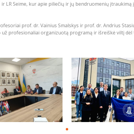
r LR Seime, kur apie piliečių ir jų bendruomenių įtraukimą į
soriai prof. dr. Vainius Smalskys ir prof. dr. Andrius Stas
 už profesionaliai organizuotą programą ir išreiškė viltį dė