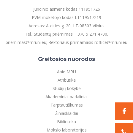
Juridinio asmens kodas 111951726
PVM mokėtojo kodas LT119517219
Adresas: Ateities g. 20, LT-08303 Vilnius
Tel.: Studentų priėmimas: +370 5 271 4700,
priemimas@mruni.eu; Rektoriaus priimamasis roffice@mruni.eu
Greitosios nuorodos
Apie MRU
Atributika
Studijų kokybė
Akademiniai padaliniai
Tarptautiškumas
Žiniasklaidai
Biblioteka
Mokslo laboratorijos