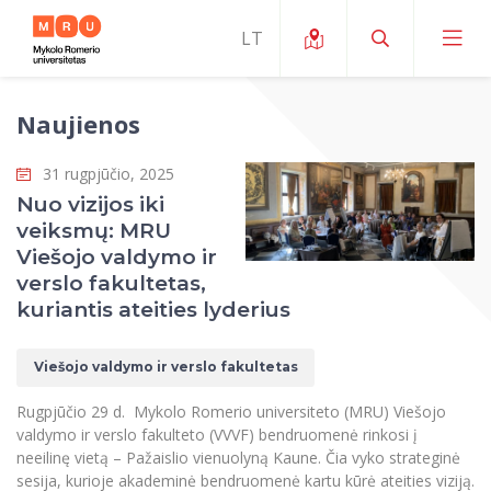
Naujienos
Apie ERUA
31 rugpjūčio, 2025
Naujienos ir renginiai
Mano studijos
Nuo vizijos iki
veiksmų: MRU
Galimybės
Studijų organizavimas ir aplinka
MOin – MRU Mokslo ir inovacijų savaitė
Viešojo valdymo ir
Komanda ir kontaktai
verslo fakultetas,
Finansai
Studijų kokybė
Mokslo programos
Apie MRU
kuriantis ateities lyderius
Studentų organizacijos
Studijų programos
Mokslininkų profiliai "CRIS"
Rektorės žodis
Teisės mokykla
Viešojo valdymo ir verslo fakultetas
Studentų namai
Tarptautiniai mainai
Mokslinės veiklos skatinimo fondas
Struktūra
Viešojo saugumo akademija
Pranešimai spaudai
Rugpjūčio 29
d.
Mykolo Romerio universiteto
(MRU)
Viešojo
Estetinis ugdymas
Studentams
Skaitmeniniai ženkliukai
Tarptautinių ekspertų tinklas
Reitingai
valdymo ir verslo fakulteto (VVVF) bendruomenė rinkosi į
Žmogaus ir visuomenės studijų fakultetas
Ekspertų sąrašas
Dokumentai reglamentuojantys studijas
Pramoginių šokių kolektyvas ,,Bolero”
neeilinę vietą – Pažaislio vienuolyną Kaune. Čia vyko strateginė
Darbuotojams
Erasmus+ mobilumas studijoms (SMS)
Karjeros centras
Atitikties mokslinių tyrimų etikai komitetas
Universiteto garbės nariai
sesija, kurioje akademinė bendruomenė kartu kūrė ateities viziją.
Viešojo valdymo ir verslo fakultetas