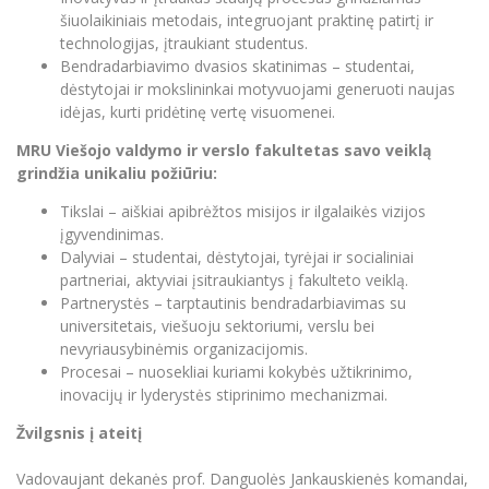
šiuolaikiniais metodais, integruojant praktinę patirtį ir
Informacinė sistema "Studijos"
Azijos centras
Vilniaus Karaliaus Sedžiongo institutas
Parama Ukrainai
technologijas, įtraukiant studentus.
Darbuotojų elektroninis paštas
Bendradarbiavimo dvasios skatinimas – studentai,
Vilniaus Karaliaus Sedžiongo institutas
Frankofoniškų šalių studijų centras
Daugiafaktorinė autentifikacija universiteto
Civilinė sauga
dėstytojai ir mokslininkai motyvuojami generuoti naujas
darbuotojams (MFA)
idėjas, kurti pridėtinę vertę visuomenei.
Frankofoniškų šalių studijų centras
Mokslininkų profiliai "CRIS"
Korupcijos prevencija
MRU Viešojo valdymo ir verslo fakultetas savo veiklą
Bendruomenės gerovė
grindžia unikaliu požiūriu:
Darbuotojų kvalifikacijos kėlimas
Tikslai – aiškiai apibrėžtos misijos ir ilgalaikės vizijos
MRU norminių teisės aktų duomenų bazė
įgyvendinimas.
Intranetas
Dalyviai – studentai, dėstytojai, tyrėjai ir socialiniai
partneriai, aktyviai įsitraukiantys į fakulteto veiklą.
eDVS
Partnerystės – tarptautinis bendradarbiavimas su
Microsoft Office 365
universitetais, viešuoju sektoriumi, verslu bei
MRU mobilios programėlės
nevyriausybinėmis organizacijomis.
Procesai – nuosekliai kuriami kokybės užtikrinimo,
Pagalbos sistema
inovacijų ir lyderystės stiprinimo mechanizmai.
Profesinė sąjunga
Žvilgsnis į ateitį
Kontaktų paieška
Vadovaujant dekanės prof. Danguolės Jankauskienės komandai,