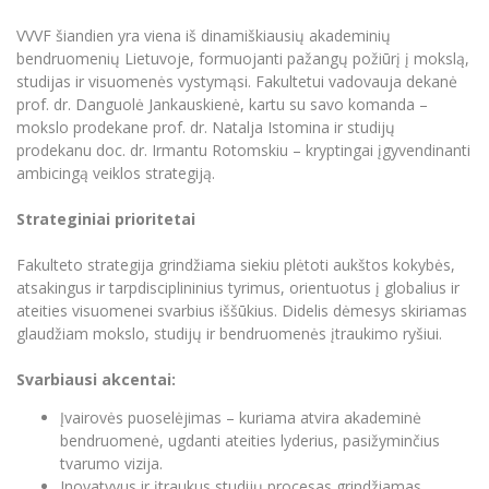
Renginių kalendorius
Universiteto teatras
Neformaliuoju ir (ar) savišvietos būdu įgytų
Erasmus+ mobilumas praktikoms (SMP)
Partnerystės
Emocinė gerovė
Mokslo laboratorijos
kompetencijų vertinimas ir pripažinimas
Veiklos dokumentai
VVVF šiandien yra viena iš dinamiškiausių akademinių
Sūduvos akademija
Tinklalaidės
MRU pop vokalinis ansamblis (vadovas Artūras
Kitos galimybės
bendruomenių Lietuvoje, formuojanti pažangų požiūrį į mokslą,
Azijos centras
Bakalauro studijos
Žmogaus, aplinkos ir technologijų (HET) siste
Novikas)
Studijų organizavimas
Akademinė etika
studijas ir visuomenės vystymąsi. Fakultetui vadovauja dekanė
Magistrantūros studijos
Vilniaus Karaliaus Sedžiongo institutas
prof. dr. Danguolė Jankauskienė, kartu su savo komanda –
MRU merginų choras
Doktorantūra
Darbas MRU
mokslo prodekane prof. dr. Natalja Istomina ir studijų
Vadovų MBA
Frankofoniškų šalių studijų centras
prodekanu doc. dr. Irmantu Rotomskiu – kryptingai įgyvendinanti
Švietimo ir kultūros vadovų MPA
Projektai
Universiteto simbolika
ambicingą veiklos strategiją.
Teisės LL.M.
Akademinė leidyba
Atributika
Strateginiai prioritetai
Papildomosios studijos
Pedagogų rengimas
Mokymų LAB
Naujienos
Fakulteto strategija grindžiama siekiu plėtoti aukštos kokybės,
Doktorantūros studijos
atsakingus ir tarpdisciplininius tyrimus, orientuotus į globalius ir
Mokslo naujienos
Tarptautiškumas
ateities visuomenei svarbius iššūkius. Didelis dėmesys skiriamas
Profesinės bakalauro studijos
Personalo valdymo centras
glaudžiam mokslo, studijų ir bendruomenės įtraukimo ryšiui.
Kasmetiniai mokslo renginiai
Studentams
Darnus vystymasis
Privačių interesų deklaravimas
Svarbiausi akcentai:
Informacija naujiems darbuotojams
Darbuotojams
Studentams
Privatumo politika
Įvairovės puoselėjimas – kuriama atvira akademinė
Studijų Moodle (studijų vykdymui)
Darbuotojams
Partnerystės
bendruomenė, ugdanti ateities lyderius, pasižyminčius
Negalia ir individualieji poreikiai
Darbuotojų Moodle (kompetencijų tobulinimui)
tvarumo vizija.
Partnerystės
Studijų tvarkaraštis
Azijos centras
Inovatyvus ir įtraukus studijų procesas grindžiamas
Viešai skelbiama informacija