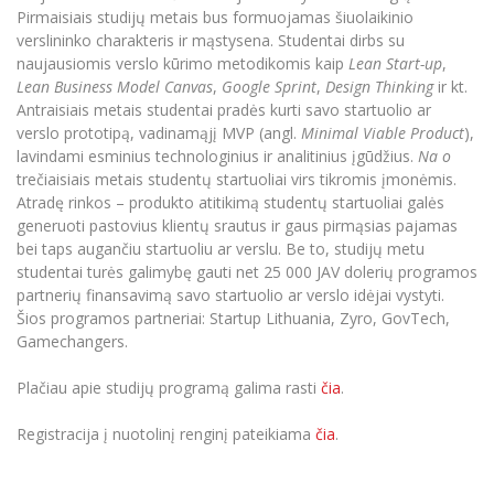
Pirmaisiais studijų metais bus formuojamas šiuolaikinio
verslininko charakteris ir mąstysena. Studentai dirbs su
naujausiomis verslo kūrimo metodikomis kaip
Lean Start-up
,
Lean Business Model Canvas
,
Google Sprint
,
Design Thinking
ir kt.
Antraisiais metais studentai pradės kurti savo startuolio ar
verslo prototipą, vadinamąjį MVP (angl.
Minimal Viable Product
),
lavindami esminius technologinius ir analitinius įgūdžius.
Na o
trečiaisiais metais studentų startuoliai virs tikromis įmonėmis.
Atradę rinkos – produkto atitikimą studentų startuoliai galės
generuoti pastovius klientų srautus ir gaus pirmąsias pajamas
bei taps augančiu startuoliu ar verslu. Be to, studijų metu
studentai turės galimybę gauti net 25 000 JAV dolerių programos
partnerių finansavimą savo startuolio ar verslo idėjai vystyti.
Šios programos partneriai: Startup Lithuania, Zyro, GovTech,
Gamechangers.
Plačiau apie studijų programą galima rasti
čia
.
Registracija į nuotolinį renginį pateikiama
čia
.