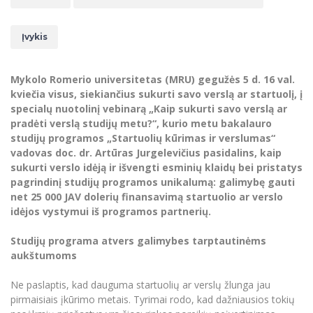
Renginių kalendorius
Universiteto teatras
Neformaliuoju ir (ar) savišvietos būdu įgytų
Erasmus+ mobilumas praktikoms (SMP)
Partnerystės
Emocinė gerovė
Mokslo laboratorijos
kompetencijų vertinimas ir pripažinimas
Veiklos dokumentai
Sūduvos akademija
Tinklalaidės
MRU pop vokalinis ansamblis (vadovas Artūras
Kitos galimybės
Azijos centras
Įvykis
Bakalauro studijos
Žmogaus, aplinkos ir technologijų (HET) siste
Novikas)
Studijų organizavimas
Akademinė etika
Magistrantūros studijos
Vilniaus Karaliaus Sedžiongo institutas
MRU merginų choras
Doktorantūra
Darbas MRU
Mykolo Romerio universitetas (MRU) gegužės 5 d. 16 val.
Vadovų MBA
Frankofoniškų šalių studijų centras
kviečia visus, siekiančius sukurti savo verslą ar startuolį, į
Švietimo ir kultūros vadovų MPA
Projektai
Universiteto simbolika
specialų nuotolinį vebinarą „Kaip sukurti savo verslą ar
Teisės LL.M.
pradėti verslą studijų metu?“, kurio metu
bakalauro
Akademinė leidyba
Atributika
studijų programos
„
Startuolių kūrimas ir verslumas“
Papildomosios studijos
vadovas doc. dr. Artūras Jurgelevičius pasidalins, kaip
Pedagogų rengimas
Mokymų LAB
Naujienos
sukurti verslo idėją ir išvengti esminių klaidų bei pristatys
Doktorantūros studijos
pagrindinį studijų programos unikalumą: galimybę gauti
Mokslo naujienos
Tarptautiškumas
net 25 000 JAV dolerių finansavimą startuolio ar verslo
Profesinės bakalauro studijos
Personalo valdymo centras
idėjos vystymui iš programos partnerių.
Kasmetiniai mokslo renginiai
Studentams
Darnus vystymasis
Privačių interesų deklaravimas
Studijų programa atvers galimybes tarptautinėms
Informacija naujiems darbuotojams
Darbuotojams
Studentams
Privatumo politika
aukštumoms
Studijų Moodle (studijų vykdymui)
Darbuotojams
Partnerystės
Negalia ir individualieji poreikiai
Ne paslaptis, kad dauguma startuolių ar verslų žlunga jau
Darbuotojų Moodle (kompetencijų tobulinimui)
pirmaisiais įkūrimo metais. Tyrimai rodo, kad dažniausios tokių
Partnerystės
Studijų tvarkaraštis
Azijos centras
Viešai skelbiama informacija