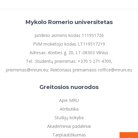
Mykolo Romerio universitetas
Juridinio asmens kodas 111951726
PVM mokėtojo kodas LT119517219
Adresas: Ateities g. 20, LT-08303 Vilnius
Tel.: Studentų priėmimas: +370 5 271 4700,
priemimas@mruni.eu; Rektoriaus priimamasis roffice@mruni.eu
Greitosios nuorodos
Apie MRU
Atributika
Studijų kokybė
Akademiniai padaliniai
Tarptautiškumas