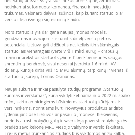
nesėkmių priežastys yra šios: rinkos poreikių neįvertinimas,
Informacinė sistema "Studijos"
netinkamai suformuota komanda, finansų ir investicijų
Azijos centras
Vilniaus Karaliaus Sedžiongo institutas
Parama Ukrainai
trūkumas. Vebinaro dalyviai sužinos, kaip kuriant startuolio ar
Darbuotojų elektroninis paštas
verslo idėją išvengti šių esminių klaidų.
Vilniaus Karaliaus Sedžiongo institutas
Frankofoniškų šalių studijų centras
Daugiafaktorinė autentifikacija universiteto
Civilinė sauga
darbuotojams (MFA)
Frankofoniškų šalių studijų centras
Nors startuolis yra dar gana naujas įmonės modelis,
Mokslininkų profiliai "CRIS"
Korupcijos prevencija
grindžiamas inovacijomis ir turintis didelį verslo plėtros
Bendruomenės gerovė
potencialą, Lietuva gali didžiuotis net keliais itin sėkmingais
startuoliais vienaragiais (vertė virš 1 mlrd. eurų) – drabužių
Darbuotojų kvalifikacijos kėlimas
mainų ir prekybos startuolis „Vinted“ bei kibernetinės saugos
MRU norminių teisės aktų duomenų bazė
sprendimų bendrovė, visai neseniai įvertinta 1,6 mlrd. JAV
Intranetas
dolerių, kurioje dirba virš 15 MRU alumnų, tarp kurių ir vienas iš
startuolio įkurėjų, Tomas Okmanas.
eDVS
Microsoft Office 365
Naujai sukurta ir rinkai pasiūlyta studijų programa „Startuolių
MRU mobilios programėlės
kūrimas ir verslumas“, kurią vykdyti ketinama nuo 2022 m. spalio
mėn., skirta ambicingiems būsimiems startuolių kūrėjams ir
Pagalbos sistema
verslininkams, norintiems kurti inovatyvius produktus ar dirbti
Profesinė sąjunga
lyderiaujančiose Lietuvos ar pasaulio įmonėse. Kiekvienas,
Kontaktų paieška
norintis atrasti pokyčių galią ir savo idėją paversti realybe galės
pradėti savo kelionę MRU Viešojo valdymo ir verslo fakultete.
Trejus metus trunkančios studijos bus vykdomos anglų kalba.