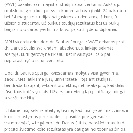
Renginių kalendorius
Universiteto teatras
Neformaliuoju ir (ar) savišvietos būdu įgytų
Erasmus+ mobilumas praktikoms (SMP)
Partnerystės
(VVVF) bakalauro ir magistro studijų absolventams. Aukštojo
Emocinė gerovė
Mokslo laboratorijos
kompetencijų vertinimas ir pripažinimas
Veiklos dokumentai
mokslo baigimą liudijantys dokumentai buvo įteikti 24 bakalauro
Sūduvos akademija
Tinklalaidės
MRU pop vokalinis ansamblis (vadovas Artūras
Kitos galimybės
Azijos centras
bei 34 magistro studijas baigusiems studentams, iš kurių 9
Bakalauro studijos
Žmogaus, aplinkos ir technologijų (HET) siste
Novikas)
Studijų organizavimas
Akademinė etika
užsienio studentai. Už puikius studijų rezultatus bei už puikų
Magistrantūros studijos
Vilniaus Karaliaus Sedžiongo institutas
baigiamojo darbo įvertinimą buvo įteikti 3 lyderio diplomai.
MRU merginų choras
Doktorantūra
Darbas MRU
Vadovų MBA
Frankofoniškų šalių studijų centras
MRU vicerektorius doc. dr. Saulius Spurga ir VVVF dekanas prof.
Švietimo ir kultūros vadovų MPA
Projektai
Universiteto simbolika
dr. Darius Štitilis sveikindami absolventus, linkėjo sėkmės
Teisės LL.M.
ateityje, kurti gerovę ne tik sau, bet ir valstybei, taip pat
Akademinė leidyba
Atributika
neprarasti ryšio su universitetu.
Papildomosios studijos
Pedagogų rengimas
Mokymų LAB
Naujienos
Doc. dr. Saulius Spurga, kviesdamas mokytis visą gyvenimą,
Doktorantūros studijos
sakė: „Mes laukiame jūsų universitete – tęsiant studijas,
Mokslo naujienos
Tarptautiškumas
bendradarbiaujant, vykdant projektus, net neabejoju, kad dalis
Profesinės bakalauro studijos
Personalo valdymo centras
jūsų taps ir dėstytojais. Užversdami vieną lapą – džiaugsmingai
Kasmetiniai mokslo renginiai
Studentams
Darnus vystymasis
Privačių interesų deklaravimas
atverčiame kitą.“
Informacija naujiems darbuotojams
Darbuotojams
Studentams
Privatumo politika
„Tikime jūsų sėkme ateityje, tikime, kad jūsų gebėjimai, žinios ir
Studijų Moodle (studijų vykdymui)
kritinis mąstymas jums padės ir prisidės prie geresnės
Darbuotojams
Partnerystės
Negalia ir individualieji poreikiai
Darbuotojų Moodle (kompetencijų tobulinimui)
visuomenės“, – teigė prof. dr. Darius Štitilis, pabrėždamas, kad
praeito švietimo kelio rezultatas yra daugiau nei teorinės žinios.
Partnerystės
Studijų tvarkaraštis
Azijos centras
Viešai skelbiama informacija