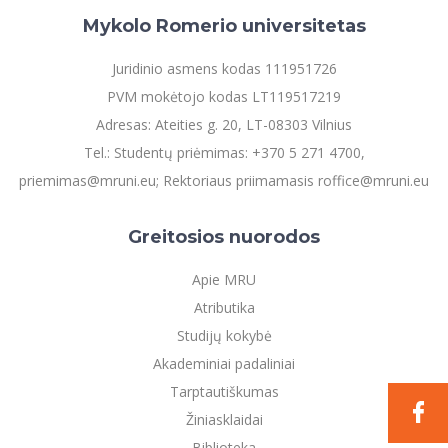
Mykolo Romerio universitetas
Juridinio asmens kodas 111951726
PVM mokėtojo kodas LT119517219
Adresas: Ateities g. 20, LT-08303 Vilnius
Tel.: Studentų priėmimas: +370 5 271 4700,
priemimas@mruni.eu; Rektoriaus priimamasis roffice@mruni.eu
Greitosios nuorodos
Apie MRU
Atributika
Studijų kokybė
Akademiniai padaliniai
Tarptautiškumas
Žiniasklaidai
Biblioteka