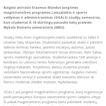
Renginių kalendorius
Universiteto teatras
Neformaliuoju ir (ar) savišvietos būdu įgytų
Erasmus+ mobilumas praktikoms (SMP)
Partnerystės
Emocinė gerovė
Mokslo laboratorijos
kompetencijų vertinimas ir pripažinimas
Veiklos dokumentai
Baigėsi antrasis Erasmus Mundus jungtinės
Sūduvos akademija
Tinklalaidės
MRU pop vokalinis ansamblis (vadovas Artūras
Kitos galimybės
magistrantūros programos Laisvalaikio ir sporto
Azijos centras
Bakalauro studijos
Žmogaus, aplinkos ir technologijų (HET) siste
Novikas)
Studijų organizavimas
Akademinė etika
valdymas ir administravimas (GOALS) studijų semestras,
Magistrantūros studijos
Vilniaus Karaliaus Sedžiongo institutas
kurį studentai iš 16 skirtingų pasaulio šalių praleido
MRU merginų choras
Doktorantūra
Darbas MRU
Mykolo Romerio universitete (MRU).
Vadovų MBA
Frankofoniškų šalių studijų centras
Švietimo ir kultūros vadovų MPA
Projektai
Universiteto simbolika
Studijų metu buvo organizuojami įvairūs susitikimai su šalies ir
Teisės LL.M.
užsienio šalių ekspertais. Studentams paskaitas skaitė ir patirtimi
Akademinė leidyba
Atributika
dalinosi Arminas Vareika, jaunimo iniciatyvų autorius, Justas
Papildomosios studijos
Jankauskas, Olympic Entertainment Group atstovas, Rytis Sabas,
Pedagogų rengimas
Mokymų LAB
Naujienos
sporto marketingo specialistas. Studentai lankėsi SEB arenoje ir
Doktorantūros studijos
bendravo su Lietuvos teniso federacijos generaline sekretore
Mokslo naujienos
Tarptautiškumas
Virginija Paliukaite. Projektinius darbus studentai pristatė
Profesinės bakalauro studijos
Personalo valdymo centras
viešėdami Nacionalinėje sporto agentūroje. Gegužės mėnesį
Kasmetiniai mokslo renginiai
Studentams
Darnus vystymasis
universitete viešėjo ir paskaitas skaitė kviestinis lektorius dr.
Privačių interesų deklaravimas
Remco Hoekman (Mullier Institute, Nyderlandai).
Informacija naujiems darbuotojams
Darbuotojams
Studentams
Privatumo politika
Studijų Moodle (studijų vykdymui)
GOALS yra jungtinė magistrantūros programa, kurią organizuoja
Darbuotojams
Partnerystės
Negalia ir individualieji poreikiai
penki pirmaujantys Europos universitetai sporto vadybos srityje.
Darbuotojų Moodle (kompetencijų tobulinimui)
Ši unikali magistrantūros programa skirta patenkinti studentų,
Partnerystės
Studijų tvarkaraštis
Azijos centras
Viešai skelbiama informacija