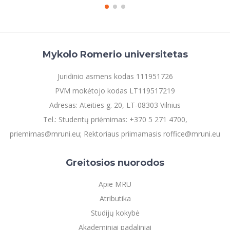
Mykolo Romerio universitetas
Juridinio asmens kodas 111951726
PVM mokėtojo kodas LT119517219
Adresas: Ateities g. 20, LT-08303 Vilnius
Tel.: Studentų priėmimas: +370 5 271 4700,
priemimas@mruni.eu; Rektoriaus priimamasis roffice@mruni.eu
Greitosios nuorodos
Apie MRU
Atributika
Studijų kokybė
Akademiniai padaliniai