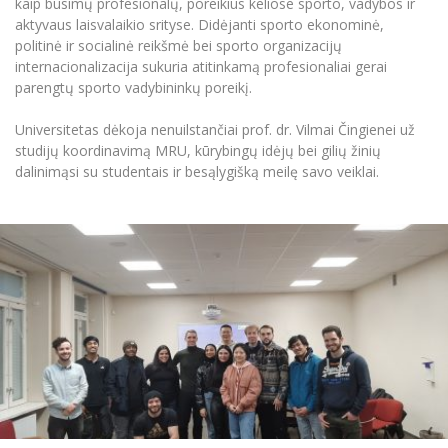
kaip būsimų profesionalų, poreikius keliose sporto, vadybos ir
Informacinė sistema "Studijos"
aktyvaus laisvalaikio srityse. Didėjanti sporto ekonominė,
Azijos centras
Vilniaus Karaliaus Sedžiongo institutas
Parama Ukrainai
politinė ir socialinė reikšmė bei sporto organizacijų
Darbuotojų elektroninis paštas
internacionalizacija sukuria atitinkamą profesionaliai gerai
Vilniaus Karaliaus Sedžiongo institutas
Frankofoniškų šalių studijų centras
Daugiafaktorinė autentifikacija universiteto
Civilinė sauga
parengtų sporto vadybininkų poreikį.
darbuotojams (MFA)
Frankofoniškų šalių studijų centras
Mokslininkų profiliai "CRIS"
Korupcijos prevencija
Universitetas dėkoja nenuilstančiai prof. dr. Vilmai Čingienei už
Bendruomenės gerovė
studijų koordinavimą MRU, kūrybingų idėjų bei gilių žinių
dalinimąsi su studentais ir besąlygišką meilę savo veiklai.
Darbuotojų kvalifikacijos kėlimas
MRU norminių teisės aktų duomenų bazė
Intranetas
eDVS
Microsoft Office 365
MRU mobilios programėlės
Pagalbos sistema
Profesinė sąjunga
Kontaktų paieška