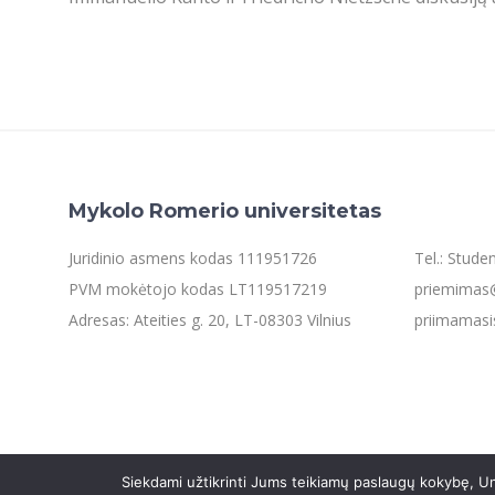
Mykolo Romerio universitetas
Juridinio asmens kodas 111951726
Tel.: Stud
PVM mokėtojo kodas LT119517219
priemimas@
Adresas: Ateities g. 20, LT-08303 Vilnius
priimamasi
Siekdami užtikrinti Jums teikiamų paslaugų kokybę, Un