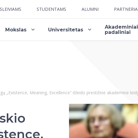
SLEIVIAMS
STUDENTAMS
ALUMNI
PARTNERI
Akademinia
Mokslas
Universitetas
padaliniai
ygą „Existence, Meaning, Excellence“ išleido prestižinė akademinė leid
lskio
stence,