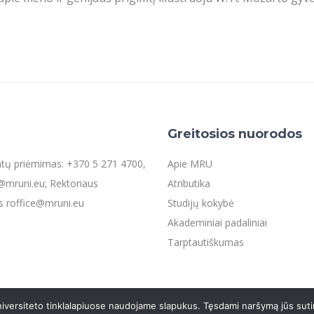
Greitosios nuorodos
entų priėmimas: +370 5 271 4700,
Apie MRU
mruni.eu; Rektoriaus
Atributika
s roffice@mruni.eu
Studijų kokybė
Akademiniai padaliniai
Tarptautiškumas
iversiteto tinklalapiuose naudojame slapukus. Tęsdami naršymą jūs suti