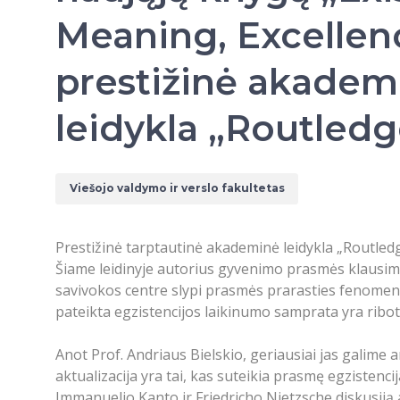
Meaning, Excellenc
prestižinė akadem
leidykla „Routledg
Viešojo valdymo ir verslo fakultetas
Prestižinė tarptautinė akademinė leidykla „Routled
Šiame leidinyje autorius gyvenimo prasmės klausimą
savivokos centre slypi prasmės prarasties fenomena
pateikta egzistencijos laikinumo samprata yra ribota 
Anot Prof. Andriaus Bielskio, geriausiai jas galime ar
aktualizacija yra tai, kas suteikia prasmę egzistenci
Immanuelio Kanto ir Friedricho Nietzsche diskusiją 