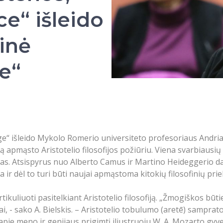
e“ išleido
inė
e“
ge“ išleido Mykolo Romerio universiteto profesoriaus Andria
 apmąsto Aristotelio filosofijos požiūriu. Viena svarbiausi
s. Atsispyrus nuo Alberto Camus ir Martino Heideggerio dar
ir dėl to turi būti naujai apmąstoma kitokių filosofinių priel
tikuliuoti pasitelkiant Aristotelio filosofiją. „Žmogiškos būti
jai, - sako A. Bielskis. – Aristotelio tobulumo (aretē) sampr
apie meno ir genijaus prigimtį iliustruoju W. A. Mozarto gyv