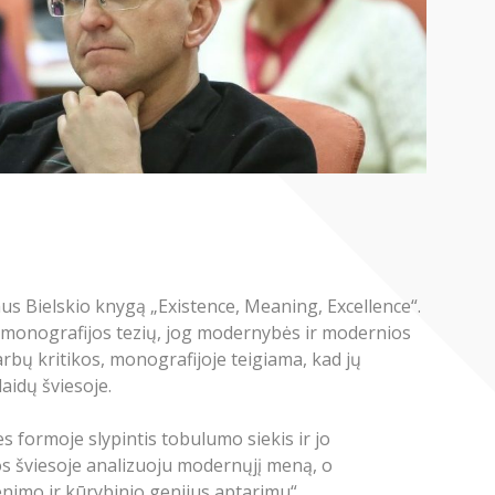
us Bielskio knygą „Existence, Meaning, Excellence“.
ų monografijos tezių, jog modernybės ir modernios
bų kritikos, monografijoje teigiama, kad jų
aidų šviesoje.
es formoje slypintis tobulumo siekis ir jo
atos šviesoje analizuoju modernųjį meną, o
enimo ir kūrybinio genijus aptarimu“.