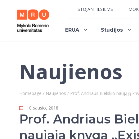
STOJANTIESIEMS
MOK
ERUA
Studijos
Naujienos
Homepage
/
Naujienos
/
Prof. Andriaus Bielskio naująją kn
10 sausio, 2018
Prof. Andriaus Bie
naująją knygą „Exi