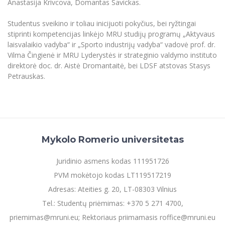
Anastasija Krivcova, Domantas Savickas.
Informacinė sistema "Studijos"
Azijos centras
Vilniaus Karaliaus Sedžiongo institutas
Parama Ukrainai
Studentus sveikino ir toliau inicijuoti pokyčius, bei ryžtingai
Darbuotojų elektroninis paštas
stiprinti kompetencijas linkėjo MRU studijų programų „Aktyvaus
Vilniaus Karaliaus Sedžiongo institutas
Frankofoniškų šalių studijų centras
Daugiafaktorinė autentifikacija universiteto
Civilinė sauga
laisvalaikio vadyba“ ir „Sporto industrijų vadyba“ vadovė prof. dr.
darbuotojams (MFA)
Frankofoniškų šalių studijų centras
Vilma Čingienė ir MRU Lyderystės ir strateginio valdymo instituto
Mokslininkų profiliai "CRIS"
Korupcijos prevencija
direktorė doc. dr. Aistė Dromantaitė, bei LDSF atstovas Stasys
Bendruomenės gerovė
Petrauskas.
Darbuotojų kvalifikacijos kėlimas
MRU norminių teisės aktų duomenų bazė
Intranetas
eDVS
Mykolo Romerio universitetas
Microsoft Office 365
MRU mobilios programėlės
Juridinio asmens kodas 111951726
Pagalbos sistema
PVM mokėtojo kodas LT119517219
Profesinė sąjunga
Adresas: Ateities g. 20, LT-08303 Vilnius
Kontaktų paieška
Tel.: Studentų priėmimas: +370 5 271 4700,
priemimas@mruni.eu; Rektoriaus priimamasis roffice@mruni.eu