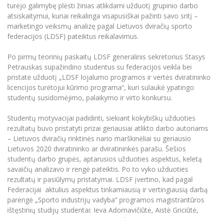
Renginių kalendorius
Universiteto teatras
Neformaliuoju ir (ar) savišvietos būdu įgytų
turėjo galimybę plėsti žinias atlikdami užduotį grupinio darbo
Erasmus+ mobilumas praktikoms (SMP)
Partnerystės
Emocinė gerovė
Mokslo laboratorijos
kompetencijų vertinimas ir pripažinimas
Veiklos dokumentai
atsiskaitymui, kuriai reikalinga visapusiškai pažinti savo sritį –
Sūduvos akademija
Tinklalaidės
MRU pop vokalinis ansamblis (vadovas Artūras
Kitos galimybės
marketingo veiksmų analizę pagal Lietuvos dviračių sporto
Azijos centras
Bakalauro studijos
Žmogaus, aplinkos ir technologijų (HET) siste
Novikas)
Studijų organizavimas
Akademinė etika
federacijos (LDSF) pateiktus reikalavimus.
Magistrantūros studijos
Vilniaus Karaliaus Sedžiongo institutas
MRU merginų choras
Doktorantūra
Darbas MRU
Po pirmų teorinių paskaitų LDSF generalinis sekretorius Stasys
Vadovų MBA
Frankofoniškų šalių studijų centras
Petrauskas supažindino studentus su federacijos veikla bei
Švietimo ir kultūros vadovų MPA
Projektai
Universiteto simbolika
pristatė užduotį „LDSF lojalumo programos ir vertės dviratininko
Teisės LL.M.
licencijos turėtojui kūrimo programa“, kuri sulaukė ypatingo
Akademinė leidyba
Atributika
studentų susidomėjimo, palaikymo ir virto konkursu.
Papildomosios studijos
Pedagogų rengimas
Mokymų LAB
Naujienos
Studentų motyvacijai padidinti, siekiant kokybiškų užduoties
Doktorantūros studijos
rezultatų buvo pristatyti prizai geriausiai atlikto darbo autoriams
Mokslo naujienos
Tarptautiškumas
– Lietuvos dviračių rinktinės nario marškinėliai su geriausio
Profesinės bakalauro studijos
Personalo valdymo centras
Lietuvos 2020 dviratininko ar dviratininkės parašu. Šešios
Kasmetiniai mokslo renginiai
Studentams
Darnus vystymasis
studentų darbo grupės, aptarusios užduoties aspektus, keletą
Privačių interesų deklaravimas
savaičių analizavo ir rengė pateiktis. Po to vyko užduoties
Informacija naujiems darbuotojams
Darbuotojams
Studentams
Privatumo politika
rezultatų ir pasiūlymų pristatymai. LDSF įvertino, kad pagal
Studijų Moodle (studijų vykdymui)
Federacijai aktulius aspektus tinkamiausią ir vertingiausią darbą
Darbuotojams
Partnerystės
Negalia ir individualieji poreikiai
parengė „Sporto industrijų vadyba“ programos magistrantūros
Darbuotojų Moodle (kompetencijų tobulinimui)
ištęstinių studijų studentai: Ieva Adomavičiūtė, Aistė Griciūtė,
Partnerystės
Studijų tvarkaraštis
Azijos centras
Viešai skelbiama informacija