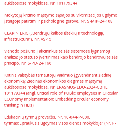
aukštosiose mokyklose, Nr. 101179344
Mokytojų kritinio mąstymo sąsajos su viktimizacijos ugdymo
įstaigoje patirtimi ir psichologine gerove, Nr. S-MIP-24-108
CLARIN ERIC („Bendrųjų kalbos išteklių ir technologijų
infrastruktūra“), Nr. VS-15
Vienodo požiūrio į akcininkus teisės sistemose lyginamoji
analizė: jo statuso įvertinimas kaip bendrojo bendrovių teisės
principo, Nr. S-PD-24-166
Kritinis valstybės tarnautojų vaidmuo įgyvendinant žiedinę
ekonomiką: Žiedinės ekonomikos diegimas mąstymą
aukštosiose mokyklose, Nr. ERASMUS-EDU-2024-CBHE
101179344 (angl. Critical role of PUBlic employees in CIRcular
ECOnomy implementation: Embedding circular economy
thinking in HEIs)
Edukacinių tyrimų proveržis, Nr. 10-044-P-000,
tyrimas: „Įtraukusis ugdymas visos dienos mokykloje“ (Nr. P-