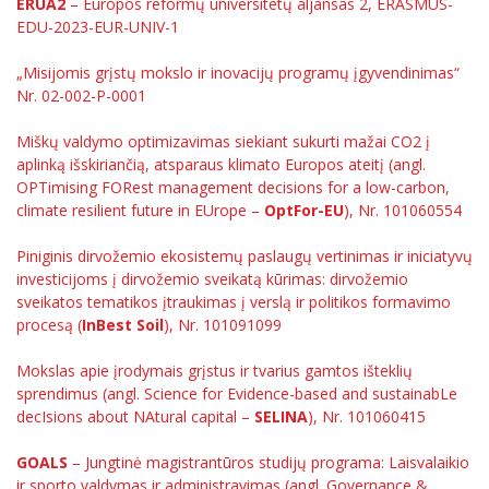
Renginių kalendorius
ERUA2
– Europos reformų universitetų aljansas 2, ERASMUS-
Universiteto teatras
Neformaliuoju ir (ar) savišvietos būdu įgytų
Erasmus+ mobilumas praktikoms (SMP)
Partnerystės
Emocinė gerovė
Tarptautinių ekspertų tinklas
Mokslo laboratorijos
EDU-2023-EUR-UNIV-1
kompetencijų vertinimas ir pripažinimas
Veiklos dokumentai
Sūduvos akademija
Tinklalaidės
MRU pop vokalinis ansamblis (vadovas Artūras
Kitos galimybės
Azijos centras
Bakalauro studijos
Žmogaus, aplinkos ir technologijų (HET) siste
Novikas)
„Misijomis grįstų mokslo ir inovacijų programų įgyvendinimas“
Studijų organizavimas
Akademinė etika
Atitikties mokslinių tyrimų etikai komitetas
Nr. 02-002-P-0001
Magistrantūros studijos
Vilniaus Karaliaus Sedžiongo institutas
MRU merginų choras
Doktorantūra
Darbas MRU
Vadovų MBA
Miškų valdymo optimizavimas siekiant sukurti mažai CO2 į
Frankofoniškų šalių studijų centras
Mokslo laboratorijos
Švietimo ir kultūros vadovų MPA
Projektai
aplinką išskiriančią, atsparaus klimato Europos ateitį (angl.
Universiteto simbolika
OPTimising FORest management decisions for a low-carbon,
Teisės LL.M.
Akademinė leidyba
climate resilient future in EUrope –
OptFor-EU
), Nr. 101060554
Žmogaus, aplinkos ir technologijų (HET) sistemų
Atributika
Papildomosios studijos
centras
Pedagogų rengimas
Mokymų LAB
Piniginis dirvožemio ekosistemų paslaugų vertinimas ir iniciatyvų
Naujienos
investicijoms į dirvožemio sveikatą kūrimas: dirvožemio
Doktorantūros studijos
Mokslo naujienos
Doktorantūra
sveikatos tematikos įtraukimas į verslą ir politikos formavimo
Tarptautiškumas
Profesinės bakalauro studijos
procesą (
InBest Soil
), Nr. 101091099
Personalo valdymo centras
Kasmetiniai mokslo renginiai
Studentams
Darnus vystymasis
Privačių interesų deklaravimas
Projektai
Mokslas apie įrodymais grįstus ir tvarius gamtos išteklių
Informacija naujiems darbuotojams
Darbuotojams
Studentams
sprendimus (angl. Science for Evidence-based and sustainabLe
Privatumo politika
decIsions about NAtural capital –
SELINA
), Nr. 101060415
Studijų Moodle (studijų vykdymui)
Darbuotojams
Vykdomi projektai
Partnerystės
Negalia ir individualieji poreikiai
Darbuotojų Moodle (kompetencijų tobulinimui)
GOALS
– Jungtinė magistrantūros studijų programa: Laisvalaikio
Partnerystės
Studijų tvarkaraštis
Azijos centras
ir sporto valdymas ir administravimas (angl. Governance &
Įvykdyti projektai
Viešai skelbiama informacija