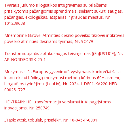
Tvaraus judumo ir logistikos integravimas su piliečiams
pritaikytomis pažangiomis sprendimais, siekiant sukurti saugias,
pažangias, ekologiškas, atsparias ir įtraukias miestus, Nr.
101239638
Mnemoninė tikrovė: Atminties dėsnio poveikio tikrovei ir tikrovės
poveikio atminties dėsniams tyrimas, Nr. 9C479
Transformuojantis aplinkosaugos teisingumas ((EnJUSTICE), Nr.
AP-NORDFORSK-25-1
Mokymasis iš „Europos gyvenimo“: vystymasis konkrečiai šaliai
ir kontekstui būdingų mokymosi metodų kūrimas 60+ asmenų
biografijos tyrinėjimui (LeuLiv), Nr. 2024-1-DE01-KA220-HED-
000251727
HEI-TRAIN: HEI transformacija verslumui ir AI pagrįstoms
inovacijoms, Nr. 250749
„Tęsk: ateik, tobulėk, prisidėk!“, Nr. 10-045-P-0001