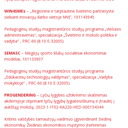
WIN4SMEs
– „Regioninė ir tarptautinė švietimo partnerystė
siekiant inovacijų darbo vietoje MVĮ”, 101143945
Pedagoginių studijų magistrantūros studijų programa „Viešasis
administravimas“, specializacija „Švietimo ir mokslo politika ir
vadyba“ , PRC-60 (8.10 E-32005)
SEMASC
– Mėgėjų sporto klubų socialiniai ekonominiai
modeliai, 101133907
Pedagoginių studijų magistrantūros studijų programa
„Edukacinių technologijų valdymas“, specializacija „Vadyba
mokykloje“ , PRC-60 (8.10 E-32005)
PROGENDERING
– Lyčių lygybės užtikrinimo skatinimas
akdemijoje stiprinant lyčių lygybę lygiateisiškumą ir įtrauktį į
aukštąjį mokslą, 2023-1-IT02-KA220-HED-000154344
Kritinis valstybės tarnautojų vaidmuo įgyvendinant žiedinę
ekonomiką: Žiedinės ekonomikos mąstymo įtvirtinimas