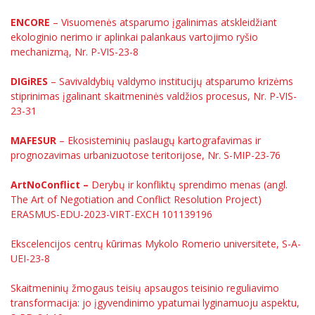
ENCORE
– Visuomenės atsparumo įgalinimas atskleidžiant
ekologinio nerimo ir aplinkai palankaus vartojimo ryšio
mechanizmą, Nr. P-VIS-23-8
DIGiRES
– Savivaldybių valdymo institucijų atsparumo krizėms
stiprinimas įgalinant skaitmeninės valdžios procesus, Nr. P-VIS-
23-31
MAFESUR
– Ekosisteminių paslaugų kartografavimas ir
prognozavimas urbanizuotose teritorijose, Nr. S-MIP-23-76
ArtNoConflict –
Derybų ir konfliktų sprendimo menas (angl.
The Art of Negotiation and Conflict Resolution Project)
ERASMUS-EDU-2023-VIRT-EXCH 101139196
Ekscelencijos centrų kūrimas Mykolo Romerio universitete, S-A-
UEI-23-8
Skaitmeninių žmogaus teisių apsaugos teisinio reguliavimo
transformacija: jo įgyvendinimo ypatumai lyginamuoju aspektu,