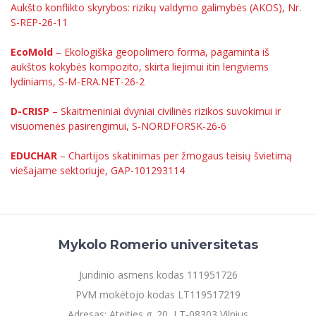
Aukšto konflikto skyrybos: rizikų valdymo galimybės (AKOS), Nr.
S-REP-26-11
EcoMold
– Ekologiška geopolimero forma, pagaminta iš
aukštos kokybės kompozito, skirta liejimui itin lengviems
lydiniams, S-M-ERA.NET-26-2
D-CRISP
– Skaitmeniniai dvyniai civilinės rizikos suvokimui ir
visuomenės pasirengimui, S-NORDFORSK-26-6
EDUCHAR
– Chartijos skatinimas per žmogaus teisių švietimą
viešajame sektoriuje, GAP-101293114
Mykolo Romerio universitetas
Juridinio asmens kodas 111951726
PVM mokėtojo kodas LT119517219
Adresas: Ateities g. 20, LT-08303 Vilnius