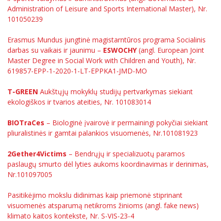
Administration of Leisure and Sports International Master), Nr.
Informacinė sistema "Studijos"
Azijos centras
Vilniaus Karaliaus Sedžiongo institutas
101050239
Parama Ukrainai
Darbuotojų elektroninis paštas
Akademinė leidyba
Vilniaus Karaliaus Sedžiongo institutas
Frankofoniškų šalių studijų centras
Daugiafaktorinė autentifikacija universiteto
Civilinė sauga
Erasmus Mundus jungtinė magistarntūros programa Socialinis
darbuotojams (MFA)
darbas su vaikais ir jaunimu –
ESWOCHY
(angl. European Joint
Frankofoniškų šalių studijų centras
Mokymų LAB
Mokslininkų profiliai "CRIS"
Korupcijos prevencija
Master Degree in Social Work with Children and Youth), Nr.
619857-EPP-1-2020-1-LT-EPPKA1-JMD-MO
Bendruomenės gerovė
Mokslo naujienos
Darbuotojų kvalifikacijos kėlimas
T-GREEN
Aukštųjų mokyklų studijų pertvarkymas siekiant
MRU norminių teisės aktų duomenų bazė
ekologiškos ir tvarios ateities, Nr. 101083014
Kasmetiniai mokslo renginiai
Intranetas
BIOTraCes
– Biologinė įvairovė ir permainingi pokyčiai siekiant
eDVS
pliuralistinės ir gamtai palankios visuomenės, Nr.101081923
Microsoft Office 365
2Gether4Victims
– Bendrųjų ir specializuotų paramos
MRU mobilios programėlės
paslaugų smurto dėl lyties aukoms koordinavimas ir derinimas,
Pagalbos sistema
Nr.101097005
Profesinė sąjunga
Pasitikėjimo mokslu didinimas kaip priemonė stiprinant
Kontaktų paieška
visuomenės atsparumą netikroms žinioms (angl. fake news)
klimato kaitos kontekste, Nr. S-VIS-23-4