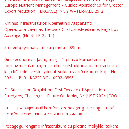
Europe Nutrient Management – Guided Approaches for Greater
Export reduction – ENGAGE), Nr. S-WATER4ALL-25-2
Kritinės Infrastruktūros Kibernetinio Atsparumo
Operacionalizavimas: Lietuvos GreitosiosMedicinos Pagalbos
Apsauga, (Nr. S-ITP-25-13)
Studentų tyrimai semestrų metu 2025 m.
Girls4economy – Jaunų mergaičių tinklo kompetencijų
formavimas iš mažų miestelių ir restruktūrizuojamų vietovių
kaip būsimieji verslo lyderiai, veikiantys 4.0 ekonomikoje, Nr.
2024-1-PL01-KA220-YOU-000246398
EU Succession Regulation: First Decade of Application,
Strengths, Challenges, Future Outlooks, Nr. JUST-2024-JCOO
GOOCZ – Išėjimas iš komforto zonos (angl. Getting Out of
Comfort Zone), Nr. KA220-HED-2024-008
Pedagogų rengimo infrastruktūra su pilotine mokykla, taikant