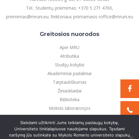
Tel.: Studentų priėmimas: +370 5 271 4700,
priemimas@mruni.eu; Rektoriaus priimamasis roffice@mruni.eu
Greitosios nuorodos
Apie MRU
Atributika
Studijų kokybė
Akademiniai padaliniai
Tarptautiškumas
Žiniasklaidai
Biblioteka
Mokslo laboratorijos
Privatumo politika
Siekdami užtikrinti Jums teikiamų paslaugų kokybę,
Universiteto tinklalapiuose naudojame slapukus. Tęsdami
naršymą jūs sutinkate su Mykolo Romerio universiteto slapukų