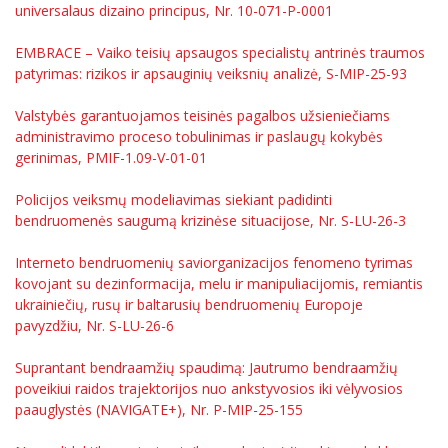
universalaus dizaino principus, Nr. 10-071-P-0001
EMBRACE – Vaiko teisių apsaugos specialistų antrinės traumos
patyrimas: rizikos ir apsauginių veiksnių analizė, S-MIP-25-93
Valstybės garantuojamos teisinės pagalbos užsieniečiams
administravimo proceso tobulinimas ir paslaugų kokybės
gerinimas, PMIF-1.09-V-01-01
Policijos veiksmų modeliavimas siekiant padidinti
bendruomenės saugumą krizinėse situacijose, Nr. S-LU-26-3
Interneto bendruomenių saviorganizacijos fenomeno tyrimas
kovojant su dezinformacija, melu ir manipuliacijomis, remiantis
ukrainiečių, rusų ir baltarusių bendruomenių Europoje
pavyzdžiu, Nr. S-LU-26-6
Suprantant bendraamžių spaudimą: Jautrumo bendraamžių
poveikiui raidos trajektorijos nuo ankstyvosios iki vėlyvosios
paauglystės (NAVIGATE+), Nr. P-MIP-25-155