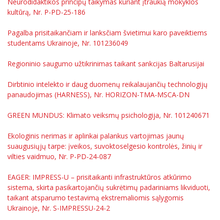
Neurodidaktikos principų taikymas kuriant įtraukią mokyklos
kultūrą, Nr. P-PD-25-186
Pagalba prisitaikančiam ir lanksčiam švietimui karo paveiktiems
studentams Ukrainoje, Nr. 101236049
Regioninio saugumo užtikrinimas taikant sankcijas Baltarusijai
Dirbtinio intelekto ir daug duomenų reikalaujančių technologijų
panaudojimas (HARNESS), Nr. HORIZON-TMA-MSCA-DN
GREEN MUNDUS: Klimato veiksmų psichologija, Nr. 101240671
Ekologinis nerimas ir aplinkai palankus vartojimas jaunų
suaugusiųjų tarpe: įveikos, suvoktoselgesio kontrolės, žinių ir
vilties vaidmuo, Nr. P-PD-24-087
EAGER: IMPRESS-U – prisitaikanti infrastruktūros atkūrimo
sistema, skirta pasikartojančių sukrėtimų padariniams likviduoti,
taikant atsparumo testavimą ekstremaliomis sąlygomis
Ukrainoje, Nr. S-IMPRESSU-24-2