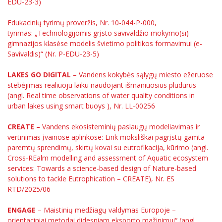
EDU-23-3)
Edukacinių tyrimų proveržis, Nr. 10-044-P-000,
tyrimas: „Technologijomis grįsto savivaldžio mokymo(si)
gimnazijos klasėse modelis švietimo politikos formavimui (e-
Savivaldis)“ (Nr. P-EDU-23-5)
LAKES GO DIGITAL
– Vandens kokybės sąlygų miesto ežeruose
stebėjimas realiuoju laiku naudojant išmaniuosius plūdurus
(angl. Real time observations of water quality conditions in
urban lakes using smart buoys ), Nr. LL-00256
CREATE –
Vandens ekosisteminių paslaugų modeliavimas ir
vertinimas įvairiose aplinkose: Link moksliškai pagrįstų gamta
paremtų sprendimų, skirtų kovai su eutrofikacija, kūrimo (angl.
Cross-REalm modelling and assessment of Aquatic ecosystem
services: Towards a science-based design of Nature-based
solutions to tackle Eutrophication – CREATE), Nr. ES
RTD/2025/06
ENGAGE
– Maistinių medžiagų valdymas Europoje –
orientaciniai metodai didesniam eksporto mažinimui“ (angl.