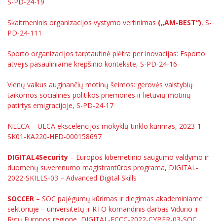
S-PD-24-19
Skaitmeninis organizacijos vystymo vertinimas
(„AM-BEST“)
, S-
PD-24-111
Sporto organizacijos tarptautinė plėtra per inovacijas: Esporto
atvejis pasauliniame krepšinio kontekste, S-PD-24-16
Vienų vaikus auginančių motinų šeimos: gerovės valstybių
taikomos socialinės politikos priemonės ir lietuvių motinų
patirtys emigracijoje, S-PD-24-17
NELCA – ULCA ekscelencijos mokyklų tinklo kūrimas, 2023-1-
SK01-KA220-HED-000158697
DIGITAL4Security
– Europos kibernetinio saugumo valdymo ir
duomenų suverenumo magistrantūros programa, DIGITAL-
2022-SKILLS-03 – Advanced Digital Skills
SOCCER
– SOC pajėgumų kūrimas ir diegimas akademiniame
sektoriuje – universitetų ir RTO komandinis darbas Vidurio ir
Rytų Europos regione, DIGITAL-ECCC-2022-CYBER-03-SOC