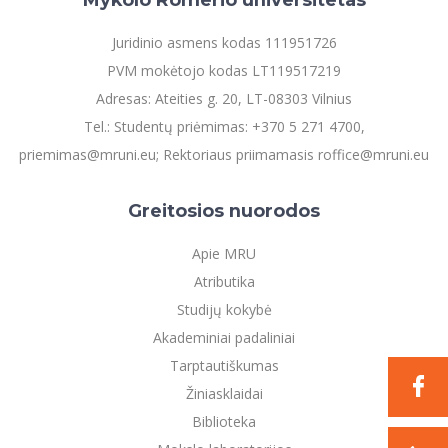
Juridinio asmens kodas 111951726
PVM mokėtojo kodas LT119517219
Adresas: Ateities g. 20, LT-08303 Vilnius
Tel.: Studentų priėmimas: +370 5 271 4700,
priemimas@mruni.eu; Rektoriaus priimamasis roffice@mruni.eu
Greitosios nuorodos
Apie MRU
Atributika
Studijų kokybė
Akademiniai padaliniai
Tarptautiškumas
Žiniasklaidai
Biblioteka