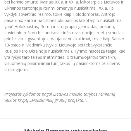
bei karinio smurto įvairiais XX a. ir XXI a. laikotarpiais Lietuvos ir
Informacinė sistema "Studijos"
Ukrainos teritorijoje (turimi omenyje nusikaltimai, XX a. I p.
Azijos centras
Vilniaus Karaliaus Sedžiongo institutas
Parama Ukrainai
Darbuotojų elektroninis paštas
vykdyti sovietinio režimo, tokie kaip Holodomoras, Antrojo
Vilniaus Karaliaus Sedžiongo institutas
pasaulinio karo ir nacistinės okupacijos laikotarpio nusikaltimai,
Frankofoniškų šalių studijų centras
Daugiafaktorinė autentifikacija universiteto
Civilinė sauga
ypač Holokaustas, Romų ir kitų grupių genocidas, pokario,
darbuotojams (MFA)
Frankofoniškų šalių studijų centras
sovietinio režimo bei antisovietinės rezistencijos metų smurtas
Mokslininkų profiliai "CRIS"
Korupcijos prevencija
prieš civilius gyventojus, naujausi nusikaltimai, tokie kaip Sausio
Bendruomenės gerovė
13-osios ir Medininkų įvykiai Lietuvoje bei tebevykstančio
Rusijos karo Ukrainoje nusikaltimai). Tyrimo hipotezė teigia, kad
Darbuotojų kvalifikacijos kėlimas
yra ryšys tarp teisės ir atminties, o traumuojantys tam tikrų
MRU norminių teisės aktų duomenų bazė
visuomenių prisiminimai turi įtakos jų pasirinktoms teisinėms
Intranetas
strategijoms.
eDVS
Microsoft Office 365
MRU mobilios programėlės
Projektas vykdomas pagal Lietuvos mokslo tarybos remiamą
veiklos kryptį „Mokslininkų grupių projektai“.
Pagalbos sistema
Profesinė sąjunga
Kontaktų paieška
Mykolo Romerio universitetas