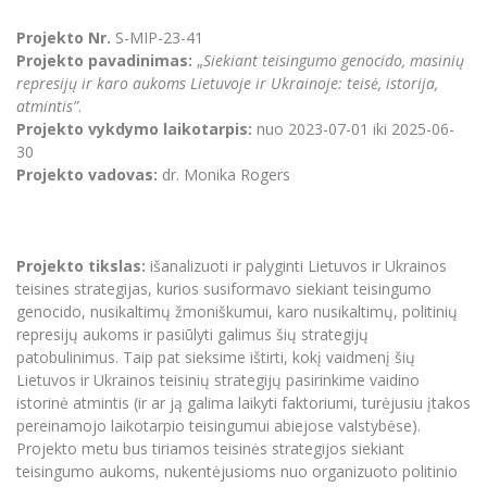
Renginių kalendorius
Universiteto teatras
Neformaliuoju ir (ar) savišvietos būdu įgytų
Erasmus+ mobilumas praktikoms (SMP)
Partnerystės
Emocinė gerovė
Mokslo laboratorijos
kompetencijų vertinimas ir pripažinimas
Veiklos dokumentai
Projekto Nr.
S-MIP-23-41
Sūduvos akademija
Tinklalaidės
MRU pop vokalinis ansamblis (vadovas Artūras
Kitos galimybės
Azijos centras
Projekto pavadinimas:
„
Siekiant teisingumo genocido, masinių
Bakalauro studijos
Žmogaus, aplinkos ir technologijų (HET) siste
Novikas)
Studijų organizavimas
Akademinė etika
represijų ir karo aukoms Lietuvoje ir Ukrainoje: teisė, istorija,
Magistrantūros studijos
Vilniaus Karaliaus Sedžiongo institutas
atmintis”
.
MRU merginų choras
Doktorantūra
Darbas MRU
Projekto vykdymo laikotarpis:
nuo 2023-07-01 iki 2025-06-
Vadovų MBA
Frankofoniškų šalių studijų centras
30
Švietimo ir kultūros vadovų MPA
Projektai
Universiteto simbolika
Projekto vadovas:
dr. Monika Rogers
Teisės LL.M.
Akademinė leidyba
Atributika
Papildomosios studijos
Pedagogų rengimas
Mokymų LAB
Naujienos
Projekto tikslas:
išanalizuoti ir palyginti Lietuvos ir Ukrainos
Doktorantūros studijos
teisines strategijas, kurios susiformavo siekiant teisingumo
Mokslo naujienos
Tarptautiškumas
genocido, nusikaltimų žmoniškumui, karo nusikaltimų, politinių
Profesinės bakalauro studijos
Personalo valdymo centras
represijų aukoms ir pasiūlyti galimus šių strategijų
Kasmetiniai mokslo renginiai
Studentams
Darnus vystymasis
Privačių interesų deklaravimas
patobulinimus. Taip pat sieksime ištirti, kokį vaidmenį šių
Lietuvos ir Ukrainos teisinių strategijų pasirinkime vaidino
Informacija naujiems darbuotojams
Darbuotojams
Studentams
Privatumo politika
istorinė atmintis (ir ar ją galima laikyti faktoriumi, turėjusiu įtakos
Studijų Moodle (studijų vykdymui)
pereinamojo laikotarpio teisingumui abiejose valstybėse).
Darbuotojams
Partnerystės
Negalia ir individualieji poreikiai
Darbuotojų Moodle (kompetencijų tobulinimui)
Projekto metu bus tiriamos teisinės strategijos siekiant
teisingumo aukoms, nukentėjusioms nuo organizuoto politinio
Partnerystės
Studijų tvarkaraštis
Azijos centras
Viešai skelbiama informacija