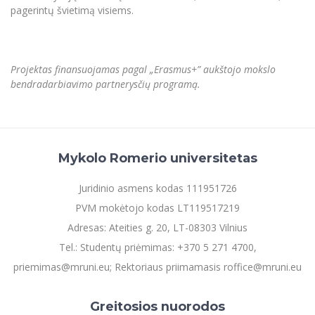
pagerintų švietimą visiems.
Projektas finansuojamas pagal „Erasmus+” aukštojo mokslo
bendradarbiavimo partnerysčių programą.
Mykolo Romerio universitetas
Juridinio asmens kodas 111951726
PVM mokėtojo kodas LT119517219
Adresas: Ateities g. 20, LT-08303 Vilnius
Tel.: Studentų priėmimas: +370 5 271 4700,
priemimas@mruni.eu; Rektoriaus priimamasis roffice@mruni.eu
Greitosios nuorodos