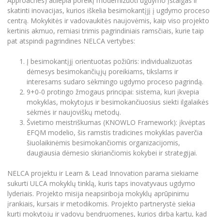
Approaches) atliepia poreikį modernizuoti ugdymo įstaigas ir
Informacinė sistema "Studijos"
skatinti inovacijas, kurios iškelia besimokantįjį į ugdymo proceso
Azijos centras
Vilniaus Karaliaus Sedžiongo institutas
Parama Ukrainai
centrą. Mokykitės ir vadovaukitės naujovėmis, kaip viso projekto
Darbuotojų elektroninis paštas
kertinis akmuo, remiasi trimis pagrindiniais ramsčiais, kurie taip
Vilniaus Karaliaus Sedžiongo institutas
Frankofoniškų šalių studijų centras
Daugiafaktorinė autentifikacija universiteto
Civilinė sauga
pat atspindi pagrindines NELCA vertybes:
darbuotojams (MFA)
Frankofoniškų šalių studijų centras
Mokslininkų profiliai "CRIS"
Korupcijos prevencija
Į besimokantįjį orientuotas požiūris: individualizuotas
dėmesys besimokančiųjų poreikiams, tikslams ir
Bendruomenės gerovė
interesams sudaro sėkmingo ugdymo proceso pagrindą.
Darbuotojų kvalifikacijos kėlimas
9+0-0 protingo žmogaus principai: sistema, kuri įkvepia
MRU norminių teisės aktų duomenų bazė
mokyklas, mokytojus ir besimokančiuosius siekti ilgalaikės
sėkmės ir naujoviškų metodų.
Intranetas
Švietimo meistriškumas (KNOWLO Framework): įkvėptas
eDVS
EFQM modelio, šis ramstis tradicines mokyklas paverčia
Microsoft Office 365
šiuolaikinėmis besimokančiomis organizacijomis,
daugiausia dėmesio skiriančiomis kokybei ir strategijai.
MRU mobilios programėlės
Pagalbos sistema
NELCA projektu ir Learn & Lead Innovation parama siekiame
Profesinė sąjunga
sukurti ULCA mokyklų tinklą, kuris taps inovatyvaus ugdymo
lyderiais. Projekto misija neapsiriboja mokyklų aprūpinimu
Kontaktų paieška
įrankiais, kursais ir metodikomis. Projekto partnerystė siekia
kurti mokytojų ir vadovų bendruomenes, kurios dirba kartu, kad