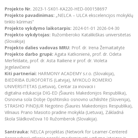
Renginių kalendorius
Universiteto teatras
Neformaliuoju ir (ar) savišvietos būdu įgytų
Erasmus+ mobilumas praktikoms (SMP)
Partnerystės
Emocinė gerovė
Mokslo laboratorijos
Projekto Nr.
2023-1-SK01-KA220-HED-000158697
kompetencijų vertinimas ir pripažinimas
Veiklos dokumentai
Sūduvos akademija
Tinklalaidės
MRU pop vokalinis ansamblis (vadovas Artūras
Projekto pavadinimas:
„NELCA – ULCA ekscelencijos mokyklų
Kitos galimybės
Azijos centras
Bakalauro studijos
Žmogaus, aplinkos ir technologijų (HET) siste
Novikas)
Studijų organizavimas
tinklo kūrimas”
Akademinė etika
Projekto vykdymo laikotarpis:
Magistrantūros studijos
2024-01-01 2026-04-30
Vilniaus Karaliaus Sedžiongo institutas
MRU merginų choras
Doktorantūra
Projekto vykdytojas:
Ružomberoko Katalikiškas universitetas
Darbas MRU
Vadovų MBA
(Slovakija)
Frankofoniškų šalių studijų centras
Švietimo ir kultūros vadovų MPA
Projektai
Projekto dalies vadovas MRU:
Prof. dr. Irena Žemaitaitytė
Universiteto simbolika
Projekto darbo grupė:
Teisės LL.M.
Agata Katkonienė, prof. dr. Odeta
Akademinė leidyba
Merfeldaitė, prof. dr. Asta Railienė ir prof. dr. Violeta
Atributika
Papildomosios studijos
Jegelavičienė
Pedagogų rengimas
Mokymų LAB
Naujienos
Kiti partneriai:
HARMONY ACADEMY s.r.o. (Slovakija),
BIEDRIBA EUROFORTIS (Latvija), MYKOLO ROMERIO
Doktorantūros studijos
Mokslo naujienos
Tarptautiškumas
UNIVERSITETAS (Lietuva), Centar za inovacii i
Profesinės bakalauro studijos
Personalo valdymo centras
digitalna edukacija DIG-ED (Šiaurės Makedonijos Respublika),
Kasmetiniai mokslo renginiai
Studentams
Darnus vystymasis
Osnovna sola Dobje Opshtinsko osnovno uchilishte (Slovenija),
Privačių interesų deklaravimas
STRASHO PINDJUR Negotino (Šiaurės Makedonijos Respublika),
Informacija naujiems darbuotojams
Darbuotojams
Studentams
Privatumo politika
Vilniaus Prano Masioto pradine mokykla (Lietuva), Základná
Studijų Moodle (studijų vykdymui)
škola Sládkovičova 10 Ružomberok (Slovakija).
Darbuotojams
Partnerystės
Negalia ir individualieji poreikiai
Darbuotojų Moodle (kompetencijų tobulinimui)
Santrauka:
NELCA projektas (Network for Learner-Centered
Partnerystės
Studijų tvarkaraštis
Azijos centras
Viešai skelbiama informacija