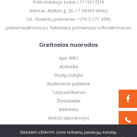
PVM mokėtojo kodas LT119517219
Adresas: Ateities g. 20, LT-08303 Vilnius
Tel.: Studentų priėmimas: +370 5 271 4700,
priemimas@mruni.eu; Rektoriaus priimamasis roffice@mruni.eu
Greitosios nuorodos
Apie MRU
Atributika
Studijų kokybė
Akademiniai padaliniai
Tarptautiškumas
Žiniasklaidai
Biblioteka
Mokslo laboratorijos
Privatumo politika
Siekdami užtikrinti Jums teikiamų paslaugų kokybę,