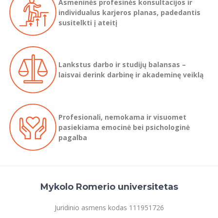
Asmeninės profesinės konsultacijos ir
Informacinė sistema "Studijos"
individualus karjeros planas, padedantis
Virtualus turas
Azijos centras
Vilniaus Karaliaus Sedžiongo institutas
Parama Ukrainai
Darbuotojų elektroninis paštas
susitelkti į ateitį
Vilniaus Karaliaus Sedžiongo institutas
Frankofoniškų šalių studijų centras
Daugiafaktorinė autentifikacija universiteto
Civilinė sauga
Studentų namai
darbuotojams (MFA)
Frankofoniškų šalių studijų centras
Mokslininkų profiliai "CRIS"
Korupcijos prevencija
Lankstus darbo ir studijų balansas –
D.U.K.
Bendruomenės gerovė
laisvai derink darbinę ir akademinę veiklą
Darbuotojų kvalifikacijos kėlimas
MRU norminių teisės aktų duomenų bazė
Turi klausimų? Susisiek!
Intranetas
Profesionali, nemokama ir visuomet
eDVS
pasiekiama emocinė bei psichologinė
Prenumeruok naujienlaiškį!
pagalba
Microsoft Office 365
MRU mobilios programėlės
Pagalbos sistema
Profesinė sąjunga
Mykolo Romerio universitetas
Kontaktų paieška
Juridinio asmens kodas 111951726