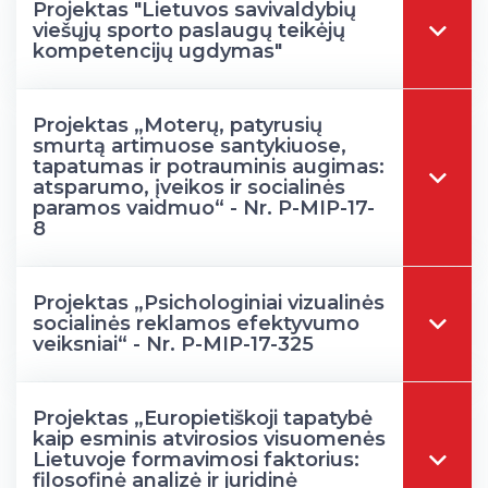
Projektas "Lietuvos savivaldybių
viešųjų sporto paslaugų teikėjų
kompetencijų ugdymas"
Projektas „Moterų, patyrusių
smurtą artimuose santykiuose,
tapatumas ir potrauminis augimas:
atsparumo, įveikos ir socialinės
paramos vaidmuo“ - Nr. P-MIP-17-
8
Projektas „Psichologiniai vizualinės
socialinės reklamos efektyvumo
veiksniai“ - Nr. P-MIP-17-325
Projektas „Europietiškoji tapatybė
kaip esminis atvirosios visuomenės
Lietuvoje formavimosi faktorius:
filosofinė analizė ir juridinė