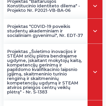
Projektas "Baltarusijos
Informacinė sistema "Studijos"
Konstitucinio identiteto dilema" -
Azijos centras
Vilniaus Karaliaus Sedžiongo institutas
Parama Ukrainai
Projekto Nr. P2021-VB-BA-06
Darbuotojų elektroninis paštas
Vilniaus Karaliaus Sedžiongo institutas
Frankofoniškų šalių studijų centras
Daugiafaktorinė autentifikacija universiteto
Civilinė sauga
darbuotojams (MFA)
Frankofoniškų šalių studijų centras
Projektas "COVID-19 poveikis
Mokslininkų profiliai "CRIS"
Korupcijos prevencija
studentų akademiniam ir
socialiniam gyvenimui", Nr. EDT-37
Bendruomenės gerovė
Darbuotojų kvalifikacijos kėlimas
MRU norminių teisės aktų duomenų bazė
Projektas „Švietimo inovacijos ir
Intranetas
STEAM sričių plėtra bendrajame
ugdyme, įskaitant mokytojų kaitą,
eDVS
kompetencijų gerinimą ir
Microsoft Office 365
papildomo kvalifikacinio laipsnio
įgijimą, skaitmeninio turinio
MRU mobilios programėlės
rengimą ir skaitmeninių
Pagalbos sistema
kompetencijų ugdymą ir STEAM
atviros prieigos centrų veiklų
Profesinė sąjunga
plėtrą" - Nr. S-1383
Kontaktų paieška