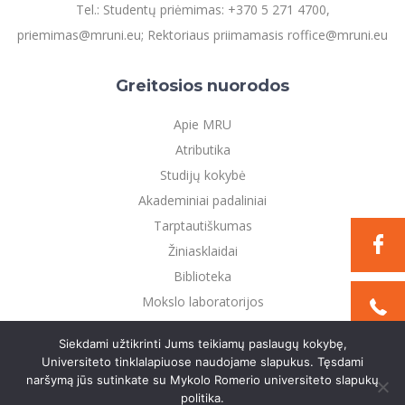
Tel.: Studentų priėmimas: +370 5 271 4700,
priemimas@mruni.eu; Rektoriaus priimamasis roffice@mruni.eu
Greitosios nuorodos
Apie MRU
Atributika
Studijų kokybė
Akademiniai padaliniai
Tarptautiškumas
Žiniasklaidai
Biblioteka
Mokslo laboratorijos
Privatumo politika
Siekdami užtikrinti Jums teikiamų paslaugų kokybę,
Universiteto tinklalapiuose naudojame slapukus. Tęsdami
naršymą jūs sutinkate su Mykolo Romerio universiteto slapukų
©2021 Mykolo Romerio universitetas. Visos teisės
politika.