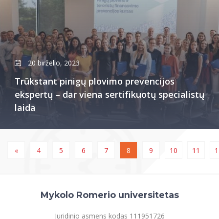
20 birželio, 2023
Trūkstant pinigų plovimo prevencijos
ekspertų – dar viena sertifikuotų specialistų
laida
«
4
5
6
7
8
9
10
11
1
Mykolo Romerio universitetas
Juridinio asmens kodas 111951726