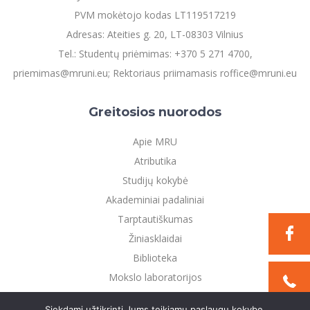
PVM mokėtojo kodas LT119517219
Adresas: Ateities g. 20, LT-08303 Vilnius
Tel.: Studentų priėmimas: +370 5 271 4700,
priemimas@mruni.eu; Rektoriaus priimamasis roffice@mruni.eu
Greitosios nuorodos
Apie MRU
Atributika
Studijų kokybė
Akademiniai padaliniai
Tarptautiškumas
Žiniasklaidai
Biblioteka
Mokslo laboratorijos
Privatumo politika
Siekdami užtikrinti Jums teikiamų paslaugų kokybę,