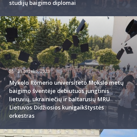
studijų baigimo diplomai
21 birželio, 2023
Mykolo Romerio universiteto Mokslo metų
baigimo šventėje debiutuos jungtinis
lietuvių, ukrainiečių ir baltarusių MRU
Lietuvos Didžiosios kunigaikštystės
orkestras