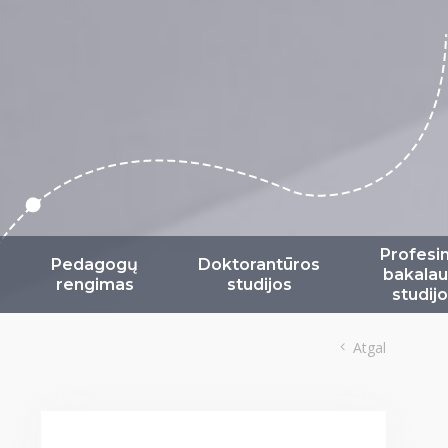
Profesi
Pedagogų
Doktorantūros
bakalau
rengimas
studijos
studij
Atgal