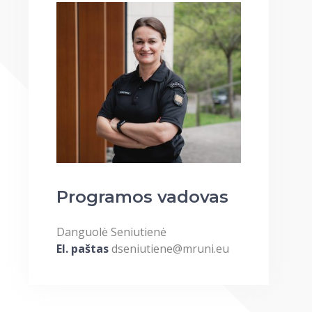
Programos vadovas
Danguolė Seniutienė
El. paštas
dseniutiene@mruni.eu