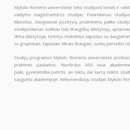
Mykolo Romerio universitete teko studijuoti teisės ir vals
valdymo magistrantūros studijas. Pasirinkimas studijuo
lūkesčius. Daugiausiai pozityvių prisiminimų paliko stud
studijuodamas sutiksiu tokį draugišką dėstytojų, aptarnau
dirba dėstytojai, turintys mokslinius laipsnius su daugiame
su grupiokais, tapusiais tikrais draugais, sunkų perteikti r
Studijų programos Mykolo Romerio universitete profesiona
praktinės paskaitos. Nuoširdus Ačiū visai akademi
puiki, gyvenimiška patirtis. Jei tektų dar kartą rinktis s
saugumo akademijoje. Rekomenduoju studijas Mykolo Rome