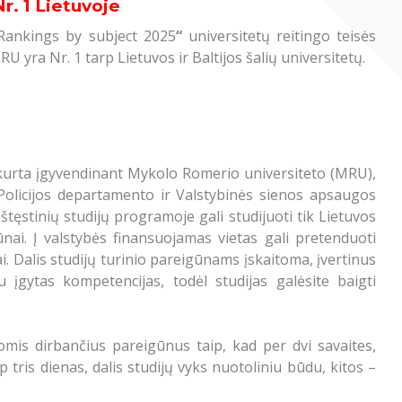
Nr. 1 Lietuvoje
Rankings by subject 2025
“
universitetų reitingo teisės
 yra Nr. 1 tarp Lietuvos ir Baltijos šalių universitetų.
ukurta įgyvendinant Mykolo Romerio universiteto (MRU),
 Policijos departamento ir Valstybinės sienos apsaugos
tęstinių studijų programoje gali studijuoti tik Lietuvos
nai. Į valstybės finansuojamas vietas gali pretenduoti
i. Dalis studijų turinio pareigūnams įskaitoma, įvertinus
u įgytas kompetencijas, todėl studijas galėsite baigti
omis dirbančius pareigūnus taip, kad per dvi savaites,
 tris dienas, dalis studijų vyks nuotoliniu būdu, kitos –