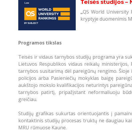
Teisės studijos – 
„
QS World University 
kryptyje
duomenimis MRU
Programos tikslas
Teisės ir vidaus tarnybos studijų programa yra s
Lietuvos Respublikos vidaus reikalų ministerijos,
tarnybos susitarimą dėl pareigūnų rengimo. Šioje iš
policijos arba Pasieniečių mokyklas baigę pareigū
aukštojo mokslo kvalifikacijos neturintys pareigūna
tarnybos patirtį, pripažįstant neformaliuoju būd
greičiau.
Studijų grafikas sukurtas orientuojantis į pamain
kontaktinis studijų procesas truktų ne daugiau kaip
MRU rūmuose Kaune.