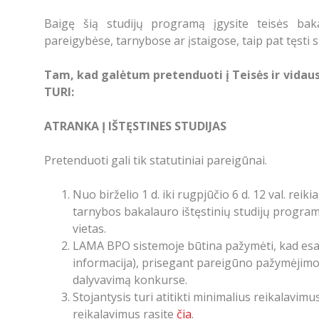
Baigę šią studijų programą įgysite teisės bakala
pareigybėse, tarnybose ar įstaigose, taip pat tęsti
Tam, kad galėtum pretenduoti į Teisės ir vidau
TURI:
ATRANKA Į IŠTĘSTINES STUDIJAS
Pretenduoti gali tik statutiniai pareigūnai.
Nuo birželio 1 d. iki rugpjūčio 6 d. 12 val. rei
tarnybos bakalauro ištęstinių studijų progr
vietas.
LAMA BPO sistemoje būtina pažymėti, kad esat
informacija), prisegant pareigūno pažymėjim
dalyvavimą konkurse.
Stojantysis turi atitikti minimalius reikalavim
reikalavimus rasite
čia
.