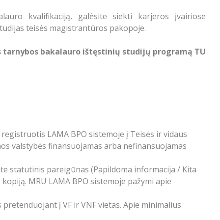
uro kvalifikaciją, galėsite siekti karjeros įvairiose
 studijas teisės magistrantūros pakopoje.
s tarnybos bakalauro ištęstinių studijų programą TU
kia registruotis LAMA BPO sistemoje į Teisės ir vidaus
amos valstybės finansuojamas arba nefinansuojamas
e statutinis pareigūnas (Papildoma informacija / Kita
o kopiją. MRU LAMA BPO sistemoje pažymi apie
us pretenduojant į VF ir VNF vietas. Apie minimalius