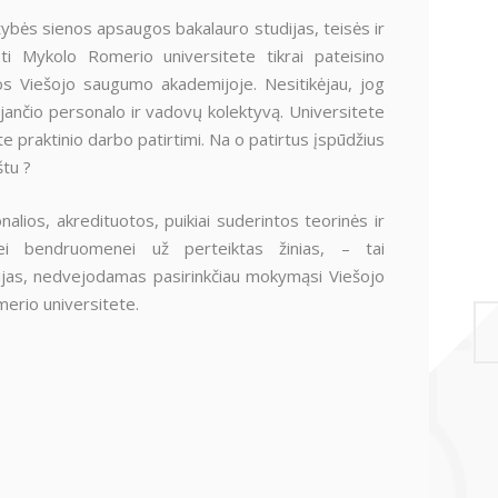
tybės sienos apsaugos bakalauro studijas, teisės ir
ti Mykolo Romerio universitete tikrai pateisino
ijos Viešojo saugumo akademijoje. Nesitikėjau, jog
jančio personalo ir vadovų kolektyvą. Universitete
te praktinio darbo patirtimi. Na o patirtus įspūdžius
aštu
?
lios, akredituotos, puikiai suderintos teorinės ir
nei bendruomenei už perteiktas žinias, – tai
tudijas, nedvejodamas pasirinkčiau mokymąsi Viešojo
rio universitete.