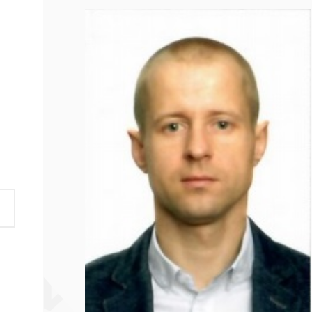
yti.
asti
i su
mai