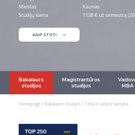
Miestas
Kaunas
Studijų kaina
1138 € už semestrą (20
KAIP STOTI
Bakalauro
Magistrantūros
Vadov
studijos
studijos
MBA
Homepage
/
Bakalauro studijos
/
Teisė ir vidaus tarnyba