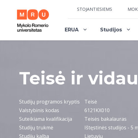
STOJANTIESIEMS
MOK
ERUA
Studijos
Teisė ir vida
Studijų programos kryptis
Teisė
Valstybinis kodas
6121KX010
Suteikiama kvalifikacija
Teisės bakalauras
Studijų trukmė
Ištęstinės studijos - 5 m
Studijų kalba
Lietuvių