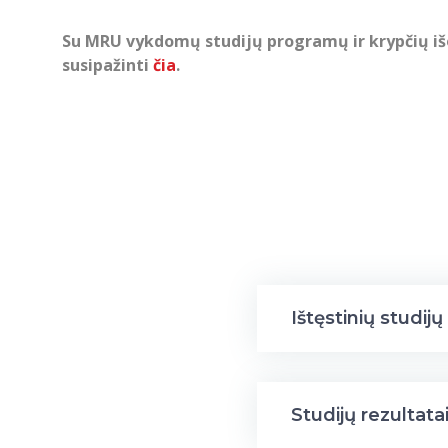
Su MRU vykdomų studijų programų ir krypčių išo
susipažinti
čia
.
Ištęstinių studijų
Studijų rezultata