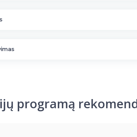
s
vimas
ijų programą rekomen