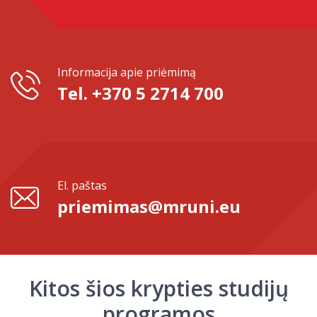
Informacija apie priėmimą
Tel. +370 5 2714 700
El. paštas
priemimas@mruni.eu
Kitos šios krypties studijų
programos