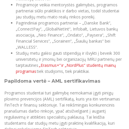
Programoje veikia mentorystės galimybės, programos
partneriai siūlo praktikos ir darbo vietas, todėl studentai
jau studijų metu mato realų rinkos poreikį.
Pagrindiniai programos partneriai – „Danske Bank“,
„ConnectPay“, „GlobalNetInt“, Infobalt, Lietuvos bankų
asociacija, „Neo Finance“, „Ondato“, „Paysera“, „Shift
Financial Services“, „Sorainen“, „Šiaulių bankas“ bei
„WALLESS“.
Studijų metu galėsi gauti stipendiją ir išvykti į beveik 300
universitetų ir įmonių bei organizacijų MRU partnerių per
tarptautines
„Erasmus+“ ir „NordPlus“ studentų mainų
programas
tiek studijoms, tiek praktikai.
Papildoma vertė
–
AML sertifikavimas
Programos studentai turi galimybę nemokamai įgyti pinigų
plovimo prevencijos (AML) sertifikatą, kuris yra itin vertinamas
FinTech ir finansų sektoriuje. Tai reikšmingas konkurencinis
pranašumas darbo rinkoje, ypač atsižvelgiant į augantį
reguliavimą ir atitikties specialistų paklausą. Tai leidžia
studentams dar studijų metu įgyti praktinę kvalifikaciją, kuri