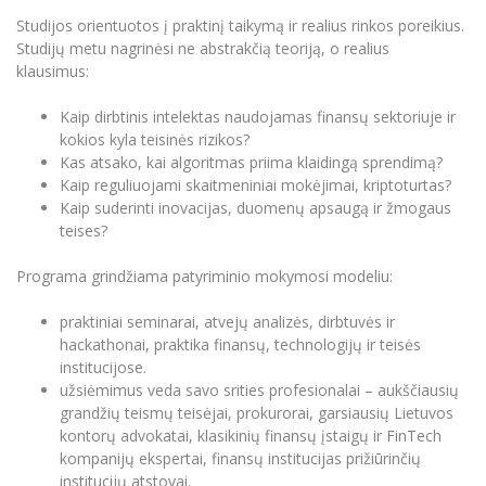
Studijos orientuotos į praktinį taikymą ir realius rinkos poreikius.
Studijų metu nagrinėsi ne abstrakčią teoriją, o realius
klausimus:
Kaip dirbtinis intelektas naudojamas finansų sektoriuje ir
kokios kyla teisinės rizikos?
Kas atsako, kai algoritmas priima klaidingą sprendimą?
Kaip reguliuojami skaitmeniniai mokėjimai, kriptoturtas?
Kaip suderinti inovacijas, duomenų apsaugą ir žmogaus
teises?
Programa grindžiama patyriminio mokymosi modeliu:
praktiniai seminarai, atvejų analizės, dirbtuvės ir
hackathonai, praktika finansų, technologijų ir teisės
institucijose.
užsiėmimus veda savo srities profesionalai – aukščiausių
grandžių teismų teisėjai, prokurorai, garsiausių Lietuvos
kontorų advokatai, klasikinių finansų įstaigų ir FinTech
kompanijų ekspertai, finansų institucijas prižiūrinčių
institucijų atstovai.