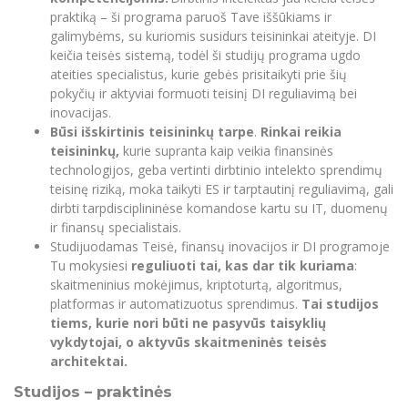
praktiką – ši programa paruoš Tave iššūkiams ir
galimybėms, su kuriomis susidurs teisininkai ateityje. DI
keičia teisės sistemą, todėl ši studijų programa ugdo
ateities specialistus, kurie gebės prisitaikyti prie šių
pokyčių ir aktyviai formuoti teisinį DI reguliavimą bei
inovacijas.
Būsi išskirtinis teisininkų tarpe
.
Rinkai reikia
teisininkų,
kurie supranta kaip veikia finansinės
technologijos, geba vertinti dirbtinio intelekto sprendimų
teisinę riziką,
moka taikyti ES ir tarptautinį reguliavimą, gali
dirbti tarpdisciplininėse komandose kartu su IT, duomenų
ir finansų specialistais.
Studijuodamas Teisė, finansų inovacijos ir DI programoje
Tu mokysiesi
reguliuoti tai, kas dar tik kuriama
:
skaitmeninius mokėjimus, kriptoturtą, algoritmus,
platformas ir automatizuotus sprendimus.
Tai studijos
tiems, kurie nori būti ne pasyvūs taisyklių
vykdytojai, o aktyvūs skaitmeninės teisės
architektai.
Studijos – praktinės