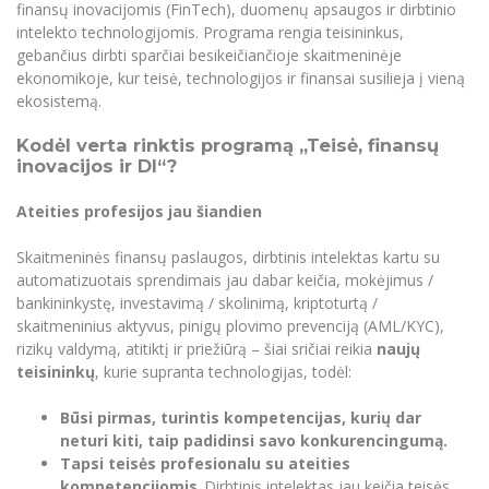
finansų inovacijomis (FinTech), duomenų apsaugos ir dirbtinio
Pedagogų rengimas
Informacinė sistema "Studijos"
Azijos centras
intelekto technologijomis. Programa rengia teisininkus,
Vilniaus Karaliaus Sedžiongo institutas
Parama Ukrainai
Darbuotojų elektroninis paštas
gebančius dirbti sparčiai besikeičiančioje skaitmeninėje
Doktorantūros studijos
Vilniaus Karaliaus Sedžiongo institutas
ekonomikoje, kur teisė, technologijos ir finansai susilieja į vieną
Frankofoniškų šalių studijų centras
Daugiafaktorinė autentifikacija universiteto
Civilinė sauga
darbuotojams (MFA)
ekosistemą.
Frankofoniškų šalių studijų centras
Profesinės bakalauro studijos
Mokslininkų profiliai "CRIS"
Korupcijos prevencija
Kodėl verta rinktis programą „Teisė, finansų
Bendruomenės gerovė
inovacijos ir DI“?
Darbuotojų kvalifikacijos kėlimas
Ateities profesijos jau šiandien
MRU norminių teisės aktų duomenų bazė
Intranetas
Skaitmeninės finansų paslaugos, dirbtinis intelektas kartu su
automatizuotais sprendimais jau dabar keičia, mokėjimus /
eDVS
bankininkystę, investavimą / skolinimą, kriptoturtą /
Microsoft Office 365
skaitmeninius aktyvus, pinigų plovimo prevenciją (AML/KYC),
MRU mobilios programėlės
rizikų valdymą, atitiktį ir priežiūrą – šiai sričiai reikia
naujų
teisininkų
, kurie supranta technologijas, todėl:
Pagalbos sistema
Profesinė sąjunga
Būsi pirmas, turintis kompetencijas, kurių dar
Kontaktų paieška
neturi kiti, taip padidinsi savo konkurencingumą.
Tapsi teisės profesionalu su ateities
kompetencijomis.
Dirbtinis intelektas jau keičia teisės