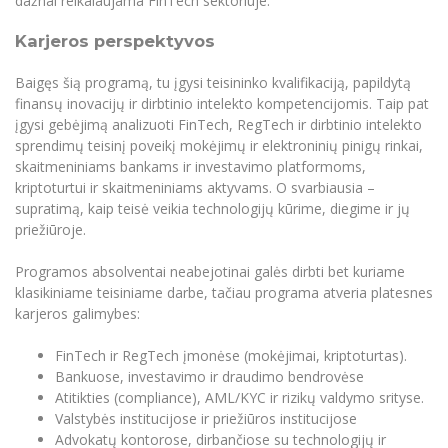
dažnai reikalaujama FinTech sektoriuje.
Karjeros perspektyvos
Baigęs šią programą, tu įgysi teisininko kvalifikaciją, papildytą
finansų inovacijų ir dirbtinio intelekto kompetencijomis. Taip pat
įgysi gebėjimą analizuoti FinTech, RegTech ir dirbtinio intelekto
sprendimų teisinį poveikį mokėjimų ir elektroninių pinigų rinkai,
skaitmeniniams bankams ir investavimo platformoms,
kriptoturtui ir skaitmeniniams aktyvams. O svarbiausia –
supratimą, kaip teisė veikia technologijų kūrime, diegime ir jų
priežiūroje.
Programos absolventai neabejotinai galės dirbti bet kuriame
klasikiniame teisiniame darbe, tačiau programa atveria platesnes
karjeros galimybes:
FinTech ir RegTech įmonėse (mokėjimai, kriptoturtas).
Bankuose, investavimo ir draudimo bendrovėse
Atitikties (compliance), AML/KYC ir rizikų valdymo srityse.
Valstybės institucijose ir priežiūros institucijose
Advokatų kontorose, dirbančiose su technologijų ir