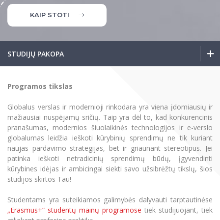
Renginių kalendorius
Universiteto teatras
Neformaliuoju ir (ar) savišvietos būdu įgytų
Erasmus+ mobilumas praktikoms (SMP)
Partnerystės
Emocinė gerovė
Mokslo laboratorijos
kompetencijų vertinimas ir pripažinimas
Veiklos dokumentai
KAIP STOTI
Sūduvos akademija
Tinklalaidės
MRU pop vokalinis ansamblis (vadovas Artūras
Kitos galimybės
Azijos centras
Bakalauro studijos
Žmogaus, aplinkos ir technologijų (HET) siste
Novikas)
Studijų organizavimas
Akademinė etika
Magistrantūros studijos
Vilniaus Karaliaus Sedžiongo institutas
MRU merginų choras
Doktorantūra
STUDIJŲ PAKOPA
Darbas MRU
Vadovų MBA
Frankofoniškų šalių studijų centras
Švietimo ir kultūros vadovų MPA
Projektai
Universiteto simbolika
Bakalauro studijos
Programos tikslas
Teisės LL.M.
Akademinė leidyba
Atributika
Papildomosios studijos
Magistrantūros studijos
Globalus verslas ir modernioji rinkodara
yra viena įdomiausių ir
Pedagogų rengimas
Mokymų LAB
Naujienos
mažiausiai nuspėjamų sričių. Taip yra dėl to, kad konkurencinis
pranašumas, modernios šiuolaikinės technologijos ir e-verslo
Vadovų MBA
Doktorantūros studijos
Mokslo naujienos
Tarptautiškumas
globalumas leidžia ieškoti kūrybinių sprendimų ne tik kuriant
Profesinės bakalauro studijos
Personalo valdymo centras
naujas pardavimo strategijas, bet ir griaunant stereotipus. Jei
Švietimo, kultūros vadovų MPA
Kasmetiniai mokslo renginiai
Studentams
Darnus vystymasis
patinka ieškoti netradicinių sprendimų būdų, įgyvendinti
Privačių interesų deklaravimas
kūrybines idėjas ir ambicingai siekti savo užsibrėžtų tikslų, šios
Informacija naujiems darbuotojams
Teisės LL.M.
Darbuotojams
Studentams
Privatumo politika
studijos skirtos Tau
!
Studijų Moodle (studijų vykdymui)
Darbuotojams
Partnerystės
Negalia ir individualieji poreikiai
Studentams yra suteikiamos galimybės dalyvauti tarptautinėse
Papildomosios studijos
Darbuotojų Moodle (kompetencijų tobulinimui)
„Erasmus+“ studentų mainų programose
tiek studijuojant, tiek
Partnerystės
Studijų tvarkaraštis
Azijos centras
Viešai skelbiama informacija