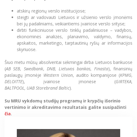
atski
rų regionų verslo institucijose;
steigti ar vadovauti Lietuvos ir užsienio verslo įmonėms
bei jų padaliniams, veikia
ntiems įvairiose verslo srityse;
dirbti funkciniuose verslo tinklų padaliniuose – vadybos,
ekonominės analizės, planavimo, valdymo, finansų,
apskaitos, marketingo, tarptautinių ryšių ar informacijos
skyriuose.
Šiuo metu mūsų absolventai sė
kmingai dirba Lietuvos bankuose
(
AB SEB
,
Swedbank
,
DNB, Lietuvos bankas, Finasta
), finansinių
paslaugų įmonėje
Western Union
, audito kompanijose (
KPMG,
DELOITTE
), įvairiose įmonėse (
GIRTEKA,
BALTPOOL,
UAB
Storebrand Baltic
).
Su MRU vykdomų studijų programų ir krypčių išorinio
vertinimo ir akreditavimo rezultatais galite susipažinti
čia
.