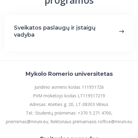
programos
Sveikatos paslaugų ir įstaigų
vadyba
Mykolo Romerio universitetas
Juridinio asmens kodas 111951726
PVM mokėtojo kodas LT119517219
Adresas: Ateities g. 20, LT-08303 Vilnius
Tel.: Studentų priėmimas: +370 5 271 4700,
priemimas@mruni.eu; Rektoriaus priimamasis roffice@mruni.eu