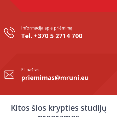
Informacija apie priėmimą
Tel. +370 5 2714 700
El. paštas
priemimas@mruni.eu
Kitos šios krypties studijų