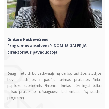
Gintarė Paškevičienė,
Programos absolventė, DOMUS GALERIJA
direktoriaus pavaduotoja
Daug metų dirbu vadovaujamą darbą, tad šios studijos
buvo naudingos ir padėjo turimas praktines žinias
papildyti teorinėmis žiniomis, kurias sėkmingai toliau
taikau praktikoje. Džiaugiuosi, kad rinkausi šią studijų
programą.