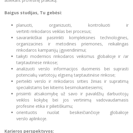
atliekant profesinę praktiką.
Pedagogų rengimas
Informacinė sistema "Studijos"
Azijos centras
Vilniaus Karaliaus Sedžiongo institutas
Parama Ukrainai
Baigus studijas
,
T
u gebėsi:
Darbuotojų elektroninis paštas
Doktorantūros studijos
Vilniaus Karaliaus Sedžiongo institutas
Frankofoniškų šalių studijų centras
Daugiafaktorinė autentifikacija universiteto
Civilinė sauga
p
lanuoti, organizuoti, kontroliuoti ir
darbuotojams (MFA)
vertinti
rinkodaros
v
eiklas bei
procesus
;
Frankofoniškų šalių studijų centras
Profesinės bakalauro studijos
Mokslininkų profiliai "CRIS"
Korupcijos prevencija
s
avarankiškai pasirinkti kompleksines technologines,
organizacines ir metodines priemones, r
eikalingas
Bendruomenės gerovė
rinkodaros kampanijų
įgyvendinimui
;
Darbuotojų kvalifikacijos kėlimas
t
aikyti modernios rinkodaros veiksmus globalioje ir /ar
MRU norminių teisės aktų duomenų bazė
tarptautinėse rinkose
;
a
nalizuoti verslo informacijos duomenis bei suprasti
Intranetas
potencialių vartotoj
ų elgseną tarptautinėse rinkose
;
eDVS
p
erteikti verslo ir rinkodaros srities žinias ir supratimą
Microsoft Office 365
specialistams bei kitiems besimokantiesiems
;
p
risiimti atsakomybę už savo ir pavaldžių darbuotojų
MRU mobilios programėlės
veiklos kokybę bei jos vertinimą vadovaudamasis
Pagalbos sistema
profesine etika ir pilietiškumu
;
Profesinė sąjunga
orientuotis nuolat besikeičiančioje globalioje
verslo
aplinkoje.
Kontaktų paieška
Karjeros perspektyvos
: