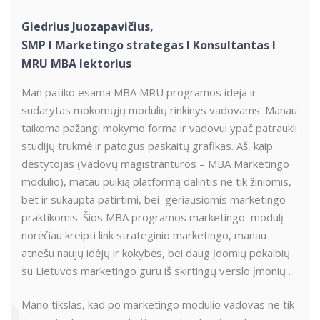
Giedrius Juozapavičius,
SMP I Marketingo strategas I Konsultantas I
MRU MBA lektorius
Man patiko esama MBA MRU programos idėja ir
sudarytas mokomųjų modulių rinkinys vadovams. Manau
taikoma pažangi mokymo forma ir vadovui ypač patraukli
studijų trukmė ir patogus paskaitų grafikas. Aš, kaip
dėstytojas (Vadovų magistrantūros – MBA Marketingo
modulio), matau puikią platformą dalintis ne tik žiniomis,
bet ir sukaupta patirtimi, bei geriausiomis marketingo
praktikomis. Šios MBA programos marketingo modulį
norėčiau kreipti link strateginio marketingo, manau
atnešu naujų idėjų ir kokybės, bei daug įdomių pokalbių
su Lietuvos marketingo guru iš skirtingų verslo įmonių .
Mano tikslas, kad po marketingo modulio vadovas ne tik