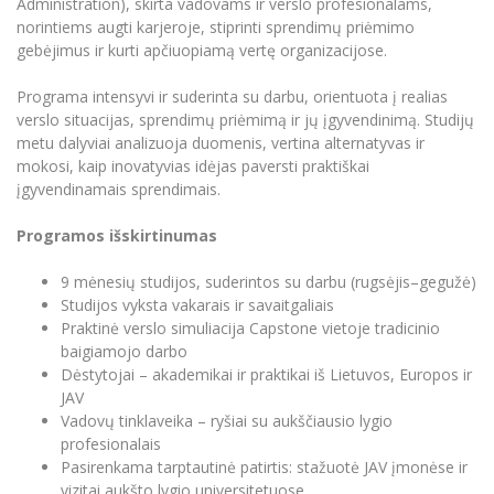
Administration), skirta vadovams ir verslo profesionalams,
Informacinė sistema "Studijos"
norintiems augti karjeroje, stiprinti sprendimų priėmimo
Azijos centras
Vilniaus Karaliaus Sedžiongo institutas
Parama Ukrainai
Pedagogų rengimas
gebėjimus ir kurti apčiuopiamą vertę organizacijose.
Darbuotojų elektroninis paštas
Vilniaus Karaliaus Sedžiongo institutas
Frankofoniškų šalių studijų centras
Daugiafaktorinė autentifikacija universiteto
Civilinė sauga
Programa intensyvi ir suderinta su darbu, orientuota į realias
Doktorantūros studijos
darbuotojams (MFA)
Frankofoniškų šalių studijų centras
verslo situacijas, sprendimų priėmimą ir jų įgyvendinimą. Studijų
Mokslininkų profiliai "CRIS"
Korupcijos prevencija
metu dalyviai analizuoja duomenis, vertina alternatyvas ir
Profesinės bakalauro studijos
Bendruomenės gerovė
mokosi, kaip inovatyvias idėjas paversti praktiškai
įgyvendinamais sprendimais.
Darbuotojų kvalifikacijos kėlimas
MRU norminių teisės aktų duomenų bazė
Programos išskirtinumas
Intranetas
9 mėnesių studijos, suderintos su darbu (rugsėjis–gegužė)
eDVS
Studijos vyksta vakarais ir savaitgaliais
Microsoft Office 365
Praktinė verslo simuliacija Capstone vietoje tradicinio
MRU mobilios programėlės
baigiamojo darbo
Dėstytojai – akademikai ir praktikai iš Lietuvos, Europos ir
Pagalbos sistema
JAV
Profesinė sąjunga
Vadovų tinklaveika – ryšiai su aukščiausio lygio
Kontaktų paieška
profesionalais
Pasirenkama tarptautinė patirtis: stažuotė JAV įmonėse ir
vizitai aukšto lygio universitetuose