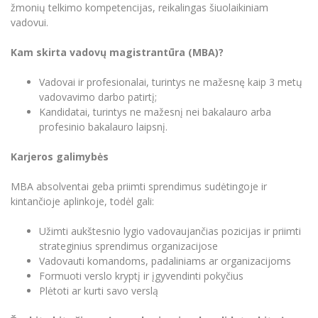
žmonių telkimo kompetencijas, reikalingas šiuolaikiniam
vadovui.
Kam skirta vadovų magistrantūra (MBA)?
Vadovai ir profesionalai, turintys ne mažesnę kaip 3 metų
vadovavimo darbo patirtį;
Kandidatai, turintys ne mažesnį nei bakalauro arba
profesinio bakalauro laipsnį.
Karjeros galimybės
MBA absolventai geba priimti sprendimus sudėtingoje ir
kintančioje aplinkoje, todėl gali:
Užimti aukštesnio lygio vadovaujančias pozicijas ir priimti
strateginius sprendimus organizacijose
Vadovauti komandoms, padaliniams ar organizacijoms
Formuoti verslo kryptį ir įgyvendinti pokyčius
Plėtoti ar kurti savo verslą