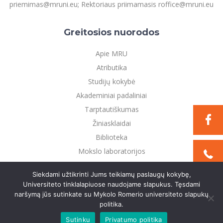
priemimas@mruni.eu; Rektoriaus priimamasis roffice@mruni.eu
Greitosios nuorodos
Apie MRU
Atributika
Studijų kokybė
Akademiniai padaliniai
Tarptautiškumas
Žiniasklaidai
Biblioteka
Mokslo laboratorijos
Privatumo politika
Siekdami užtikrinti Jums teikiamų paslaugų kokybę,
Universiteto tinklalapiuose naudojame slapukus. Tęsdami
naršymą jūs sutinkate su Mykolo Romerio universiteto slapukų
©2021 Mykolo Romerio universitetas. Visos teisės
politika.
saugomos
Sutinku
Privatumo politika
Sukurta:
TEXUS