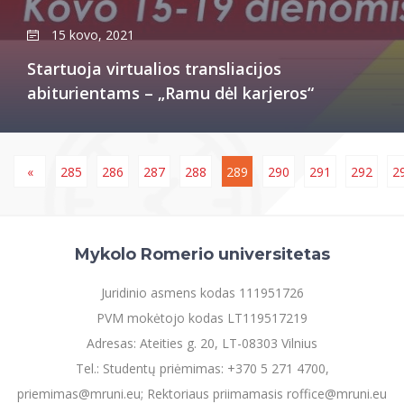
15 kovo, 2021
Startuoja virtualios transliacijos
abiturientams – „Ramu dėl karjeros“
«
285
286
287
288
289
290
291
292
2
Mykolo Romerio universitetas
Juridinio asmens kodas 111951726
PVM mokėtojo kodas LT119517219
Adresas: Ateities g. 20, LT-08303 Vilnius
Tel.: Studentų priėmimas: +370 5 271 4700,
priemimas@mruni.eu; Rektoriaus priimamasis roffice@mruni.eu