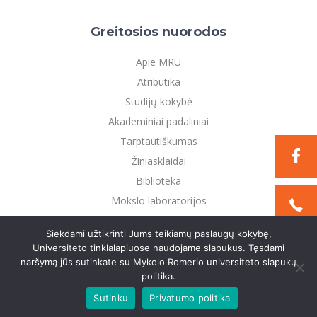
Greitosios nuorodos
Apie MRU
Atributika
Studijų kokybė
Akademiniai padaliniai
Tarptautiškumas
Žiniasklaidai
Biblioteka
Mokslo laboratorijos
Privatumo politika
Siekdami užtikrinti Jums teikiamų paslaugų kokybę,
Universiteto tinklalapiuose naudojame slapukus. Tęsdami
naršymą jūs sutinkate su Mykolo Romerio universiteto slapukų
©2021 Mykolo Romerio universitetas. Visos teisės
politika.
saugomos
Sutinku
Privatumo politika
Sukurta:
TEXUS