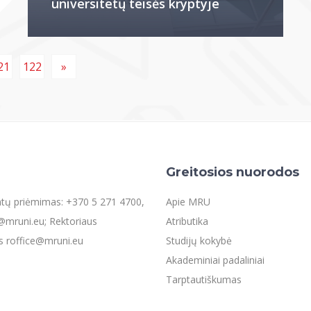
universitetų teisės kryptyje
21
122
»
Greitosios nuorodos
entų priėmimas: +370 5 271 4700,
Apie MRU
mruni.eu; Rektoriaus
Atributika
s roffice@mruni.eu
Studijų kokybė
Akademiniai padaliniai
Tarptautiškumas