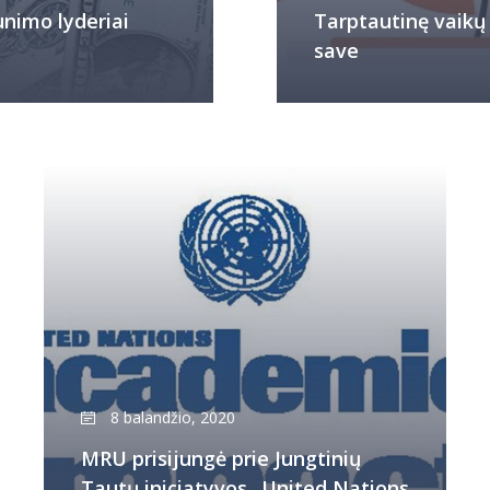
unimo lyderiai
Tarptautinę vaikų 
save
8 balandžio, 2020
MRU prisijungė prie Jungtinių
Tautų iniciatyvos „United Nations