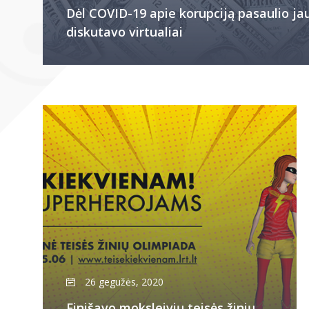
Dėl COVID-19 apie korupciją pasaulio ja
diskutavo virtualiai
26 gegužės, 2020
Finišavo moksleivių teisės žinių