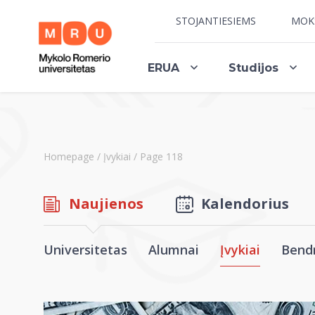
STOJANTIESIEMS
MOK
ERUA
Studijos
Homepage
/
Įvykiai
/
Page 118
Naujienos
Kalendorius
Universitetas
Alumnai
Įvykiai
Bend