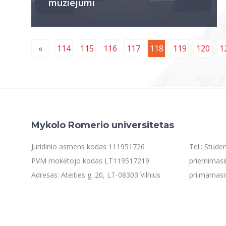
muziejumi
«
114
115
116
117
118
119
120
1
Mykolo Romerio universitetas
Juridinio asmens kodas 111951726
Tel.: Stud
PVM mokėtojo kodas LT119517219
priemimas@
Adresas: Ateities g. 20, LT-08303 Vilnius
priimamasi