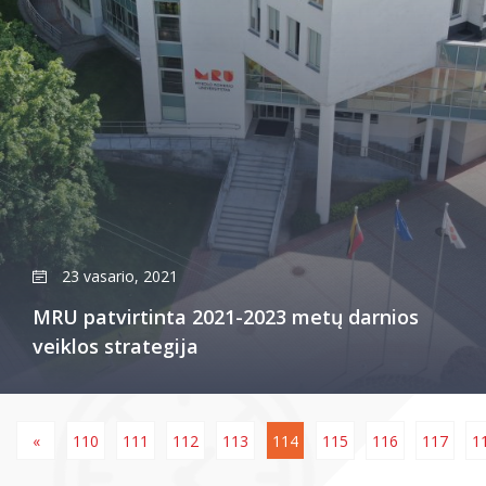
23 vasario, 2021
MRU patvirtinta 2021-2023 metų darnios
veiklos strategija
«
110
111
112
113
114
115
116
117
1