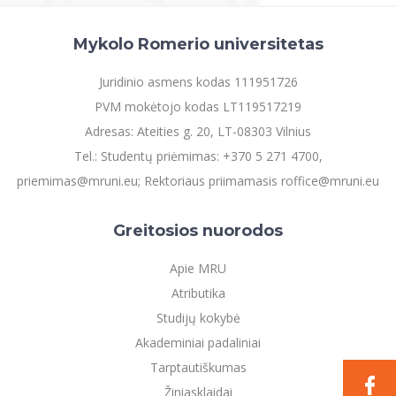
Mykolo Romerio universitetas
Juridinio asmens kodas 111951726
PVM mokėtojo kodas LT119517219
Adresas: Ateities g. 20, LT-08303 Vilnius
Tel.: Studentų priėmimas: +370 5 271 4700,
priemimas@mruni.eu; Rektoriaus priimamasis roffice@mruni.eu
Greitosios nuorodos
Apie MRU
Atributika
Studijų kokybė
Akademiniai padaliniai
Tarptautiškumas
Žiniasklaidai