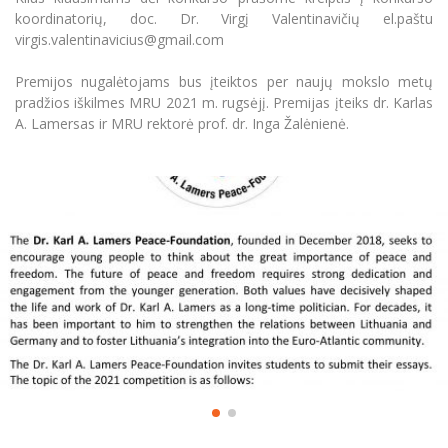
koordinatorių, doc. Dr. Virgį Valentinavičių el.paštu
virgis.valentinavicius@gmail.com
Premijos nugalėtojams bus įteiktos per naujų mokslo metų
pradžios iškilmes MRU 2021 m. rugsėjį. Premijas įteiks dr. Karlas
A. Lamersas ir MRU rektorė prof. dr. Inga Žalėnienė.