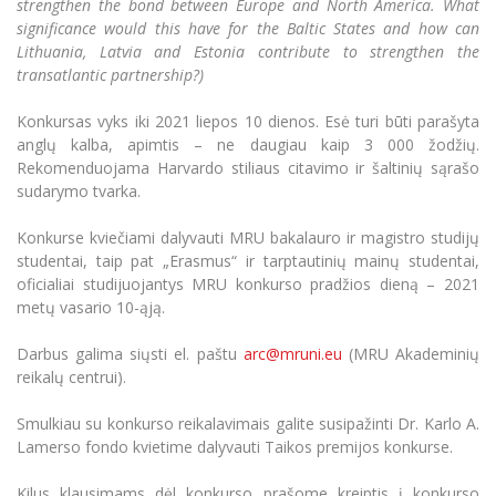
strengthen the bond between Europe and North America. What
Informacinė sistema "Studijos"
significance would this have for the Baltic States and how can
Azijos centras
Vilniaus Karaliaus Sedžiongo institutas
Parama Ukrainai
Lithuania, Latvia and Estonia contribute to strengthen the
Darbuotojų elektroninis paštas
transatlantic partnership?)
Vilniaus Karaliaus Sedžiongo institutas
Frankofoniškų šalių studijų centras
Daugiafaktorinė autentifikacija universiteto
Civilinė sauga
darbuotojams (MFA)
Frankofoniškų šalių studijų centras
Konkursas vyks iki 2021 liepos 10 dienos. Esė turi būti parašyta
Mokslininkų profiliai "CRIS"
Korupcijos prevencija
anglų kalba, apimtis – ne daugiau kaip 3 000 žodžių.
Bendruomenės gerovė
Rekomenduojama Harvardo stiliaus citavimo ir šaltinių sąrašo
sudarymo tvarka.
Darbuotojų kvalifikacijos kėlimas
MRU norminių teisės aktų duomenų bazė
Konkurse kviečiami dalyvauti MRU bakalauro ir magistro studijų
Intranetas
studentai, taip pat „Erasmus“ ir tarptautinių mainų studentai,
oficialiai studijuojantys MRU konkurso pradžios dieną – 2021
eDVS
metų vasario 10-ąją.
Microsoft Office 365
MRU mobilios programėlės
Darbus galima siųsti el. paštu
arc@mruni.eu
(MRU Akademinių
reikalų centrui).
Pagalbos sistema
Profesinė sąjunga
Smulkiau su konkurso reikalavimais galite susipažinti Dr. Karlo A.
Kontaktų paieška
Lamerso fondo kvietime dalyvauti Taikos premijos konkurse.
Kilus klausimams dėl konkurso prašome kreiptis į konkurso