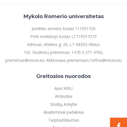
Mykolo Romerio universitetas
Juridinio asmens kodas 111951726
PVM mokėtojo kodas LT119517219
Adresas: Ateities g. 20, LT-08303 Vilnius
Tel.: Studentų priėmimas: +370 5 271 4700,
priemimas@mruni.eu; Rektoriaus priimamasis roffice@mruni.eu
Greitosios nuorodos
Apie MRU
Atributika
Studijų kokybė
Akademiniai padaliniai
Tarptautiškumas