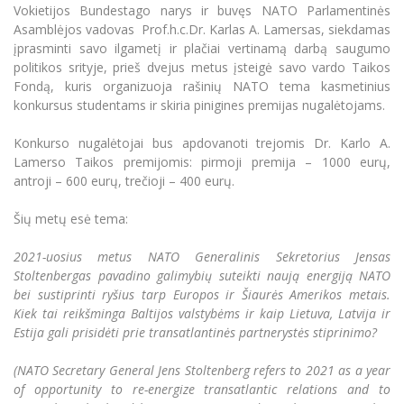
Renginių kalendorius
Universiteto teatras
Neformaliuoju ir (ar) savišvietos būdu įgytų
Vokietijos Bundestago narys ir buvęs NATO Parlamentinės
Erasmus+ mobilumas praktikoms (SMP)
Partnerystės
Emocinė gerovė
Mokslo laboratorijos
kompetencijų vertinimas ir pripažinimas
Veiklos dokumentai
Asamblėjos vadovas Prof.h.c.Dr. Karlas A. Lamersas, siekdamas
Sūduvos akademija
Tinklalaidės
MRU pop vokalinis ansamblis (vadovas Artūras
Kitos galimybės
įprasminti savo ilgametį ir plačiai vertinamą darbą saugumo
Azijos centras
Bakalauro studijos
Žmogaus, aplinkos ir technologijų (HET) siste
Novikas)
Studijų organizavimas
Akademinė etika
politikos srityje, prieš dvejus metus įsteigė savo vardo Taikos
Magistrantūros studijos
Vilniaus Karaliaus Sedžiongo institutas
Fondą, kuris organizuoja rašinių NATO tema kasmetinius
MRU merginų choras
Doktorantūra
Darbas MRU
konkursus studentams ir skiria pinigines premijas nugalėtojams.
Vadovų MBA
Frankofoniškų šalių studijų centras
Švietimo ir kultūros vadovų MPA
Projektai
Universiteto simbolika
Konkurso nugalėtojai bus apdovanoti trejomis Dr. Karlo A.
Teisės LL.M.
Lamerso Taikos premijomis: pirmoji premija – 1000 eurų,
Akademinė leidyba
Atributika
antroji – 600 eurų, trečioji – 400 eurų.
Papildomosios studijos
Pedagogų rengimas
Mokymų LAB
Naujienos
Šių metų esė tema:
Doktorantūros studijos
Mokslo naujienos
Tarptautiškumas
2021-uosius metus NATO Generalinis Sekretorius Jensas
Profesinės bakalauro studijos
Personalo valdymo centras
Stoltenbergas pavadino galimybių suteikti naują energiją NATO
Kasmetiniai mokslo renginiai
Studentams
Darnus vystymasis
bei sustiprinti ryšius tarp Europos ir Šiaurės Amerikos metais.
Privačių interesų deklaravimas
Kiek tai reikšminga Baltijos valstybėms ir kaip Lietuva, Latvija ir
Informacija naujiems darbuotojams
Darbuotojams
Studentams
Privatumo politika
Estija gali prisidėti prie transatlantinės partnerystės stiprinimo?
Studijų Moodle (studijų vykdymui)
Darbuotojams
Partnerystės
Negalia ir individualieji poreikiai
(NATO Secretary General Jens Stoltenberg refers to 2021 as a year
Darbuotojų Moodle (kompetencijų tobulinimui)
of opportunity to re-energize transatlantic relations and to
Partnerystės
Studijų tvarkaraštis
Azijos centras
Viešai skelbiama informacija