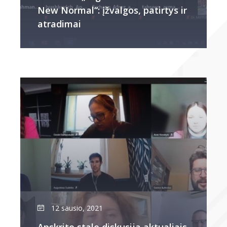
New Normal“: įžvalgos, patirtys ir
atradimai
12 sausio, 2021
Apskrito stalo diskusija aktualiais