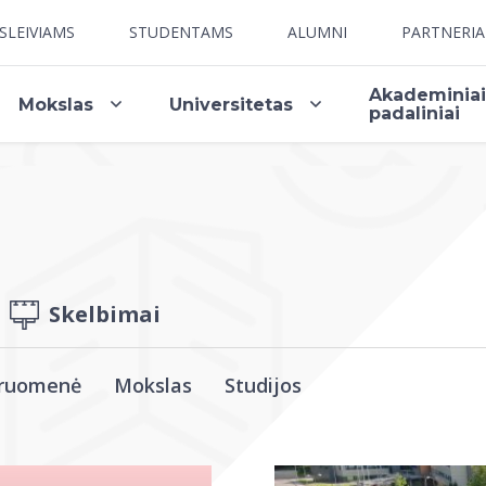
SLEIVIAMS
STUDENTAMS
ALUMNI
PARTNERI
Akademinia
Mokslas
Universitetas
padaliniai
Skelbimai
ruomenė
Mokslas
Studijos