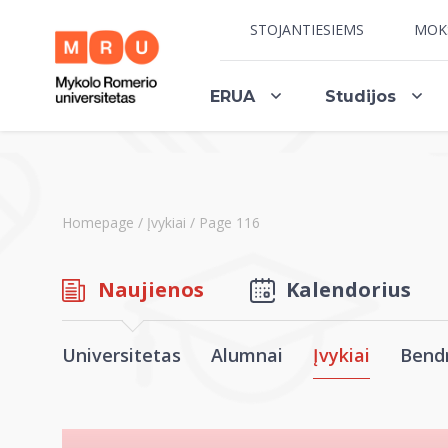
STOJANTIESIEMS
MOK
ERUA
Studijos
Homepage
/
Įvykiai
/
Page 116
Naujienos
Kalendorius
Universitetas
Alumnai
Įvykiai
Bend