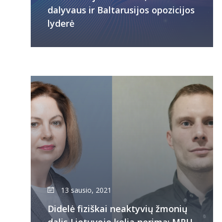
dalyvaus ir Baltarusijos opozicijos
lyderė
13 sausio, 2021
Didelė fiziškai neaktyvių žmonių
dalis Lietuvoje kelia nerimą: MRU