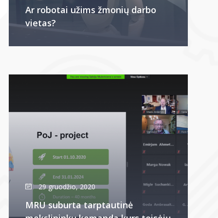
Ar robotai užims žmonių darbo
vietas?
29 gruodžio, 2020
MRU suburta tarptautinė
mokslininkų komanda kurs teisėjų