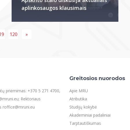
aplinkosaugos klausimais
19
120
»
Greitosios nuorodos
entų priėmimas: +370 5 271 4700,
Apie MRU
mruni.eu; Rektoriaus
Atributika
s roffice@mruni.eu
Studijų kokybė
Akademiniai padaliniai
Tarptautiškumas