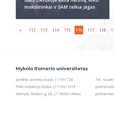
mokslininkai ir SAM telkia jėgas
«
112
113
114
115
116
117
118
1
Mykolo Romerio universitetas
Juridinio asmens kodas 111951726
Tel.: Stud
PVM mokėtojo kodas LT119517219
priemimas@
Adresas: Ateities g. 20, LT-08303 Vilnius
priimamasi