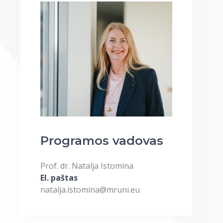
Programos vadovas
Prof. dr. Natalja Istomina
El. paštas
natalja.istomina@mruni.eu