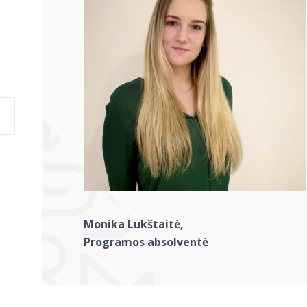
taip
rama
gdo
Monika Lukštaitė,
Programos absolventė