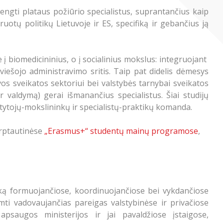
rengti plataus požiūrio specialistus, suprantančius kaip
ruotų politikų Lietuvoje ir ES, specifiką ir gebančius ją
 į biomedicininius, o į socialinius mokslus: integruojant
 viešojo administravimo sritis. Taip pat didelis dėmesys
uvos sveikatos sektoriui bei valstybės tarnybai sveikatos
r valdymą) gerai išmanančius specialistus. Šiai studijų
tytojų-mokslininkų ir specialistų-praktikų komanda.
arptautinėse
„Erasmus+“ studentų mainų programose
,
tiką formuojančiose, koordinuojančiose bei vykdančiose
imti vadovaujančias pareigas valstybinėse ir privačiose
 apsaugos ministerijos ir jai pavaldžiose įstaigose,