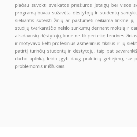
plačiau suvokti sveikatos priežiūros įstaigų bei visos sv
programą buvau sužavėta dėstytojų ir studentų santykiu.
siekiantis suteikti žinių ar pastūmėti reikiama linkme j
studijų tvarkaraščio nekilo sunkumų derinant mokslą ir da
atsidavusių dėstytojų, kurie ne tik perteikė teorines žinias,
ir motyvavo kelti profesinius asmeninius tikslus ir jų siek
patirtį turinčių studentų ir dėstytojų, taip pat savarank
darbo aplinką, leido įgyti daug praktinių gebėjimų, sus
problemomis ir iššūkiais.