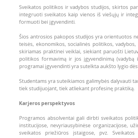
Sveikatos politikos ir vadybos studijos
, skirtos pa
integruoti sveikatos kaip vienos iš viešųjų ir integ
formuoti bei įgyvendinti.
Šios antrosios pakopos studijos
yra
orientuotos
ne
teisės, ekonomikos, socialinės politikos, vadybos,
skiriamas praktinei veiklai, siekiant paruošti Liet
politikos formavimą ir jos įgyvendinimą (vadybą i
programai įgyvendinti yra sutelkta aukšto lygio dės
Studentams yra suteikiamos galimybės dalyvauti t
tiek studijuojant, tiek atliekant profesinę praktiką.
Karjeros perspektyvos
Programos absolventai gali dirbti sveikatos poli
institucijose, nevyriausybinėse organizacijose, už
sveikatos priežiūros įstaigose, pvz. Sveikatos