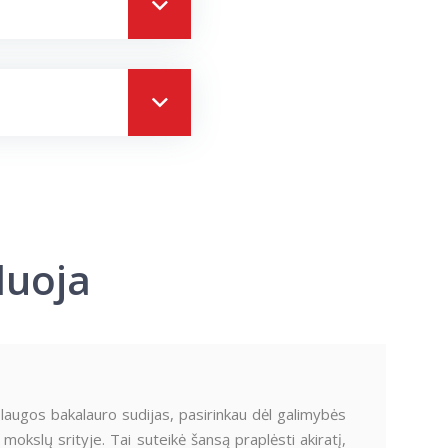
duoja
slaugos bakalauro sudijas, pasirinkau dėl galimybės
ų mokslų srityje. Tai suteikė šansą praplėsti akiratį,