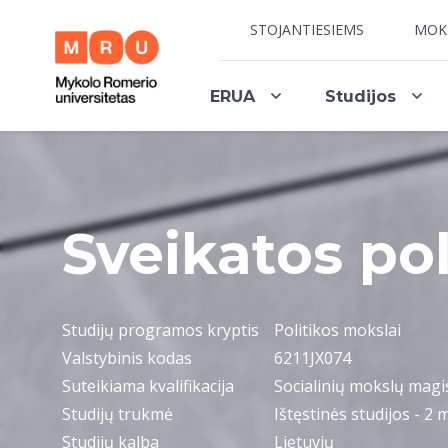
STOJANTIESIEMS
MOK
ERUA
Studijos
Sveikatos pol
Studijų programos kryptis
Politikos mokslai
Valstybinis kodas
6211JX074
Suteikiama kvalifikacija
Socialinių mokslų magis
Studijų trukmė
Ištęstinės studijos - 2 m
Studijų kalba
Lietuvių