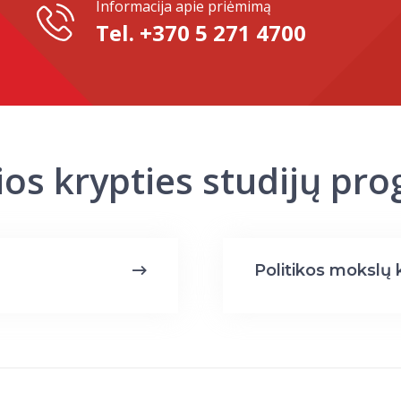
Informacija apie priėmimą
Tel. +370 5 271 4700
šios krypties studijų pr
Politikos mokslų 