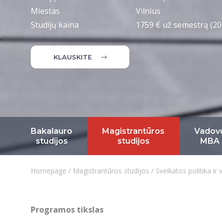
Miestas
Vilnius
Studijų kaina
1759 € už semestrą (20
KLAUSKITE
Bakalauro
Magistrantūros
Vadov
studijos
studijos
MBA
Homepage
/
Magistrantūros studijos
/
Sveikatos politika ir
Programos tikslas