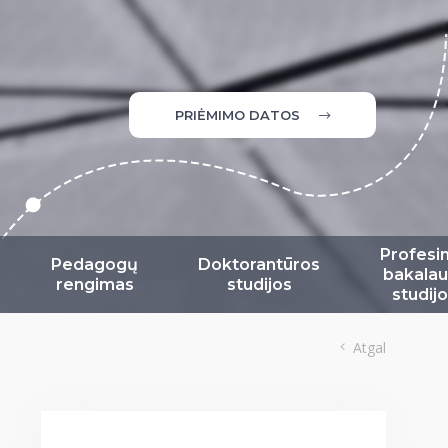
PRIĖMIMO DATOS
Profesi
Pedagogų
Doktorantūros
bakalau
rengimas
studijos
studij
Atgal