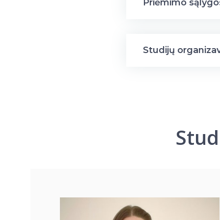
Priėmimo sąlygo
Studijų organiza
Stud
Tuo
rbti