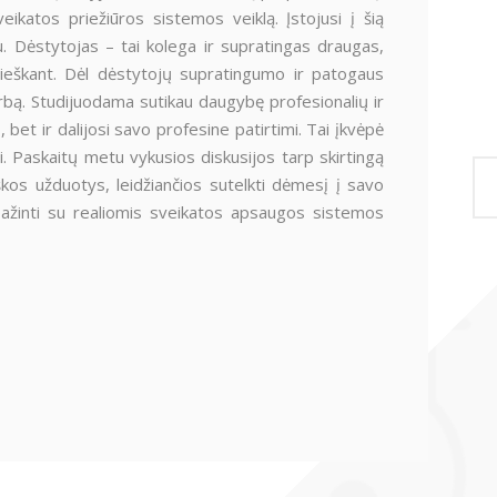
eikatos priežiūros sistemos veiklą. Įstojusi į šią
 Dėstytojas – tai kolega ir supratingas draugas,
ų ieškant. Dėl dėstytojų supratingumo ir patogaus
rbą. Studijuodama sutikau daugybę profesionalių ir
 bet ir dalijosi savo profesine patirtimi. Tai įkvėpė
ti. Paskaitų metu vykusios diskusijos tarp skirtingą
iškos užduotys, leidžiančios sutelkti dėmesį į savo
ipažinti su realiomis sveikatos apsaugos sistemos