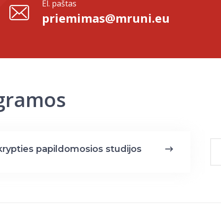
El. paštas
priemimas@mruni.eu
ogramos
krypties papildomosios studijos