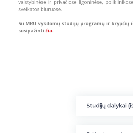
valstybinėse ir privačiose ligoninėse, polikliniko
sveikatos biuruose.
Su MRU vykdomų studijų programų ir krypčių išo
susipažinti
čia
.
Studijų dalykai (i