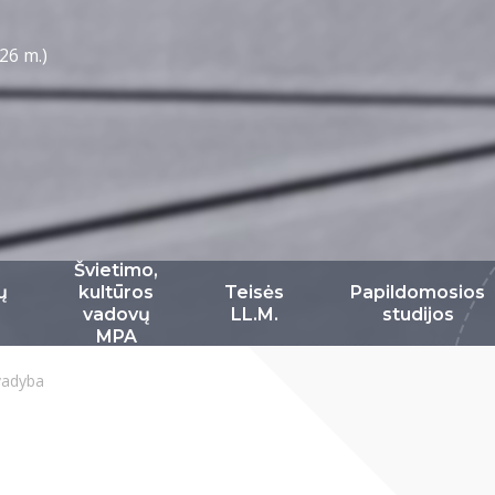
26 m.)
Švietimo,
ų
kultūros
Teisės
Papildomosios
vadovų
LL.M.
studijos
MPA
 vadyba