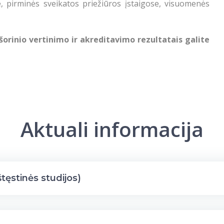
se, pirminės sveikatos priežiūros įstaigose, visuomenės
rinio vertinimo ir akreditavimo rezultatais galite
Aktuali informacija
štęstinės studijos)