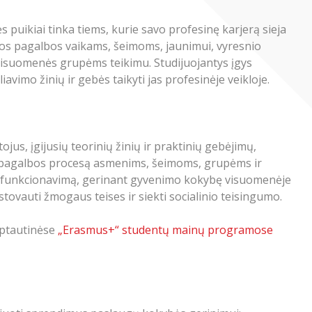
 puikiai tinka tiems, kurie savo profesinę karjerą sieja
ios pagalbos vaikams, šeimoms, jaunimui, vyresnio
isuomenės grupėms teikimu. Studijuojantys įgys
avimo žinių ir gebės taikyti jas profesinėje veikloje.
us, įgijusių teorinių žinių ir praktinių gebėjimų,
i pagalbos procesą asmenims, šeimoms, grupėms ir
nį funkcionavimą, gerinant gyvenimo kokybę visuomenėje
tovauti žmogaus teises ir siekti socialinio teisingumo.
rptautinėse
„Erasmus+“ studentų mainų programose