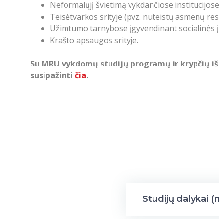
Neformalųjį švietimą vykdančiose institucijose
Teisėtvarkos srityje (pvz. nuteistų asmenų reso
Užimtumo tarnybose įgyvendinant socialinės įt
Krašto apsaugos srityje.
Su MRU vykdomų studijų programų ir krypčių išo
susipažinti
čia
.
Studijų dalykai (