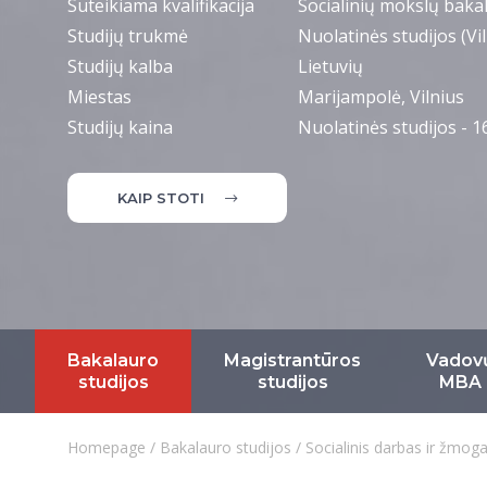
Suteikiama kvalifikacija
Socialinių mokslų bakal
Studijų trukmė
Nuolatinės studijos (Vil
Studijų kalba
Lietuvių
Miestas
Marijampolė, Vilnius
Studijų kaina
Nuolatinės studijos - 1
KAIP STOTI
Bakalauro
Magistrantūros
Vadov
studijos
studijos
MBA
Homepage
/
Bakalauro studijos
/
Socialinis darbas ir žmog