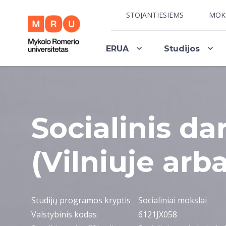
STOJANTIESIEMS
MOK
ERUA
Studijos
Socialinis da
(Vilniuje arb
Studijų programos kryptis
Socialiniai mokslai
Valstybinis kodas
6121JX058