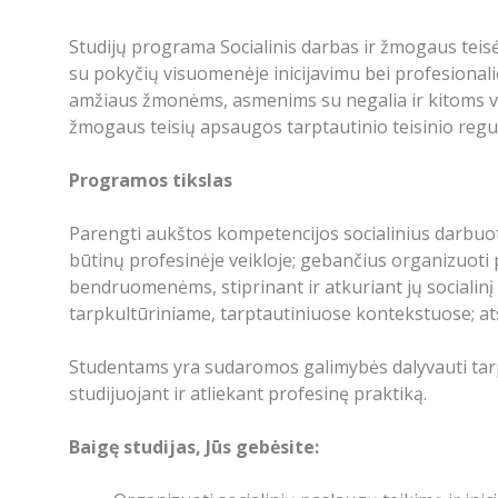
Studijų programa Socialinis darbas ir žmogaus teisės
su pokyčių visuomenėje inicijavimu bei profesional
amžiaus žmonėms, asmenims su negalia ir kitoms v
žmogaus teisių apsaugos tarptautinio teisinio reguli
Programos tikslas
Parengti aukštos kompetencijos socialinius darbuotoj
būtinų profesinėje veikloje; gebančius organizuot
bendruomenėms, stiprinant ir atkuriant jų sociali
tarpkultūriniame, tarptautiniuose kontekstuose; ats
Studentams yra sudaromos galimybės dalyvauti ta
studijuojant ir atliekant profesinę praktiką.
Baigę studijas, Jūs gebėsite: