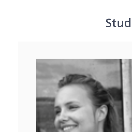
Stud
s of
e my
 the