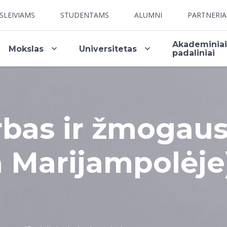
SLEIVIAMS
STUDENTAMS
ALUMNI
PARTNERI
Akademinia
Mokslas
Universitetas
padaliniai
rbas ir žmogaus
a Marijampolėje