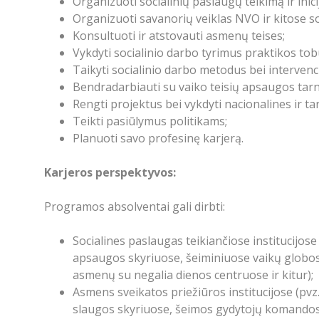
Organizuoti socialinių paslaugų teikimą ir ini
Organizuoti savanorių veiklas NVO ir kitose soc
Konsultuoti ir atstovauti asmenų teises;
Vykdyti socialinio darbo tyrimus praktikos tob
Taikyti socialinio darbo metodus bei intervenci
Bendradarbiauti su vaiko teisių apsaugos tarnyb
Rengti projektus bei vykdyti nacionalines ir t
Teikti pasiūlymus politikams;
Planuoti savo profesinę karjerą.
Karjeros perspektyvos:
Programos absolventai gali dirbti:
Socialines paslaugas teikiančiose institucijose
apsaugos skyriuose, šeiminiuose vaikų globo
asmenų su negalia dienos centruose ir kitur);
Asmens sveikatos priežiūros institucijose (pvz.
slaugos skyriuose, šeimos gydytojų komandos