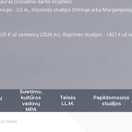
auras (Socialinio darbo krypties)
niuje) - 3,5 m., ištęstinės studijos (Vilniuje arba Marijampolėj
625 € už semestrą (2026 m.), ištęstinės studijos - 1422 € už 
Švietimo,
ų
kultūros
Teisės
Papildomosios
vadovų
LL.M.
studijos
MPA
aus teisės