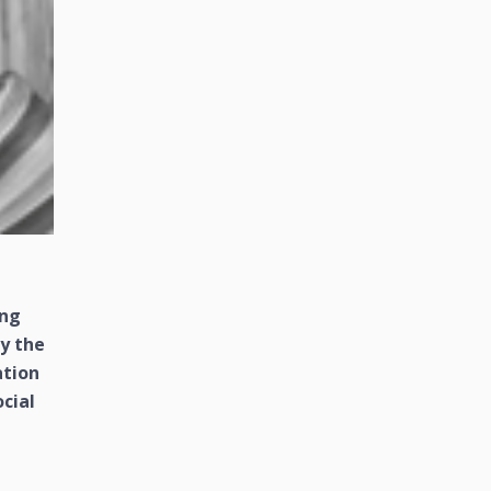
ing
by the
ation
ocial