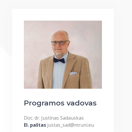
Programos vadovas
Doc. dr. Justinas Sadauskas
El. paštas
justas_sad@mruni.eu