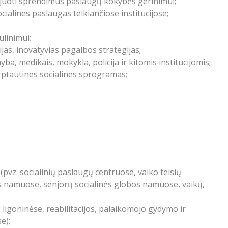
cijuoti sprendimus paslaugų kokybės gerinimui;
ialines paslaugas teikiančiose institucijose;
ulinimui;
jas, inovatyvias pagalbos strategijas;
a, medikais, mokykla, policija ir kitomis institucijomis;
arptautines socialines sprogramas;
 (pvz. socialinių paslaugų centruose, vaiko teisių
s namuose, senjorų socialinės globos namuose, vaikų,
 ligoninėse, reabilitacijos, palaikomojo gydymo ir
e);