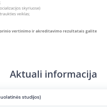
;
cializacijos skyriuose)
raukties veiklas;
rinio vertinimo ir akreditavimo rezultatais galite
Aktuali informacija
nuolatinės studijos)