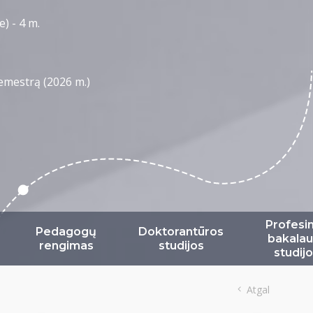
e) - 4 m.
semestrą (2026 m.)
Profesi
Pedagogų
Doktorantūros
bakalau
rengimas
studijos
studij
Atgal