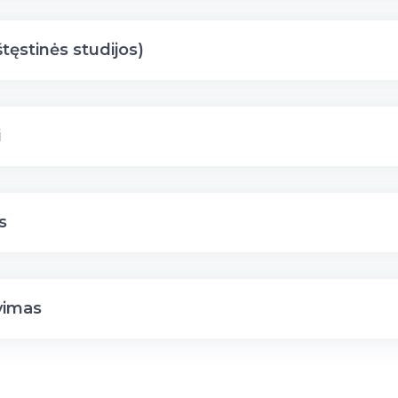
štęstinės studijos)
i
s
vimas