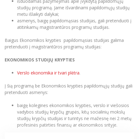
išduodamas pažymėjimas apie įvykdytą papildomųjų
Informacinė sistema "Studijos"
studijų programą. Jame išvardinami papildomųjų studijų
Azijos centras
Vilniaus Karaliaus Sedžiongo institutas
Parama Ukrainai
Doktorantūros studijos
metu išlaikyti dalykai;
Darbuotojų elektroninis paštas
asmenys, baigę papildomąsias studijas, gali pretenduoti į
Vilniaus Karaliaus Sedžiongo institutas
Frankofoniškų šalių studijų centras
Daugiafaktorinė autentifikacija universiteto
Civilinė sauga
atitinkamų magistrantūros programų studijas.
darbuotojams (MFA)
Profesinės bakalauro studijos
Frankofoniškų šalių studijų centras
Mokslininkų profiliai "CRIS"
Korupcijos prevencija
Baigus Ekonomikos krypties papildomąsias studijas galima
Bendruomenės gerovė
pretenduoti į magistrantūros programų studijas:
Darbuotojų kvalifikacijos kėlimas
EKONOMIKOS STUDIJŲ KRYPTIES
MRU norminių teisės aktų duomenų bazė
Intranetas
Verslo ekonomika ir tvari plėtra
.
eDVS
Į šią programą be Ekonomikos krypties papildomųjų studijų gali
Microsoft Office 365
pretenduoti asmenys:
MRU mobilios programėlės
baigę kolegines ekonomikos krypties, verslo ir viešosios
Pagalbos sistema
vadybos studijų krypčių grupės, kitų socialinių mokslų
Profesinė sąjunga
studijų krypčių studijas ir turintys ne mažesnę nei 2 metų
Kontaktų paieška
profesinės patirties finansų ar ekonomikos srityje.