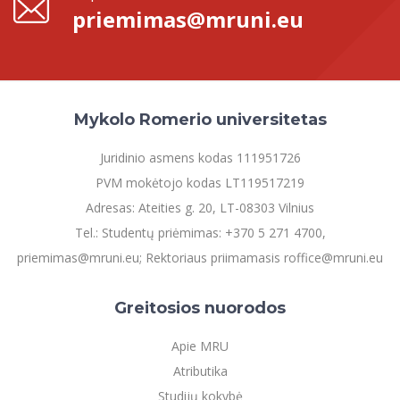
priemimas@mruni.eu
Mykolo Romerio universitetas
Juridinio asmens kodas 111951726
PVM mokėtojo kodas LT119517219
Adresas: Ateities g. 20, LT-08303 Vilnius
Tel.: Studentų priėmimas: +370 5 271 4700,
priemimas@mruni.eu; Rektoriaus priimamasis roffice@mruni.eu
Greitosios nuorodos
Apie MRU
Atributika
Studijų kokybė