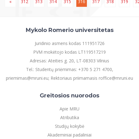
«
312
313
314
315
316
317
318
319
3
Mykolo Romerio universitetas
Juridinio asmens kodas 111951726
PVM mokėtojo kodas LT119517219
Adresas: Ateities g. 20, LT-08303 Vilnius
Tel.: Studentų priėmimas: +370 5 271 4700,
priemimas@mruni.eu; Rektoriaus priimamasis roffice@mruni.eu
Greitosios nuorodos
Apie MRU
Atributika
Studijų kokybė
Akademiniai padaliniai