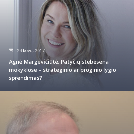
24 kovo, 2017
Agnė Margevičiūtė. Patyčių stebėsena
mokyklose – strateginio ar proginio lygio
sprendimas?