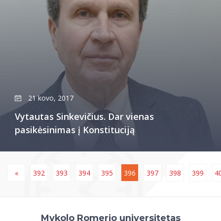
21 kovo, 2017
Vytautas Sinkevičius. Dar vienas
pasikėsinimas į Konstituciją
«
392
393
394
395
396
397
398
399
4
Mykolo Romerio universitetas