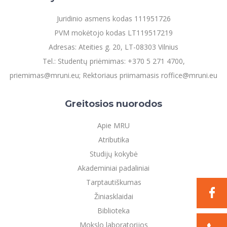
Juridinio asmens kodas 111951726
PVM mokėtojo kodas LT119517219
Adresas: Ateities g. 20, LT-08303 Vilnius
Tel.: Studentų priėmimas: +370 5 271 4700,
priemimas@mruni.eu; Rektoriaus priimamasis roffice@mruni.eu
Greitosios nuorodos
Apie MRU
Atributika
Studijų kokybė
Akademiniai padaliniai
Tarptautiškumas
Žiniasklaidai
Biblioteka
Mokslo laboratorijos