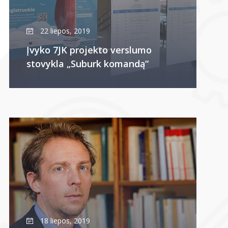
22 liepos, 2019
Įvyko 7JK projekto verslumo
stovykla „Suburk komandą“
18 liepos, 2019