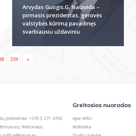
Arvydas Guogis.G. Nausėda –
pirmasis prezidentas, gerovės
valstybės kūrimą pavadinęs
svarbiausiu uždaviniu
38
339
»
Greitosios nuorodos
entų priėmimas: +370 5 271 4700,
Apie MRU
mruni.eu; Rektoriaus
Atributika
s roffice@mruni.eu
Studijų kokybė