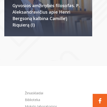
Gyvosios amžinybės filosofas. P.
Aleksandravičius apie Henri
Bergsoną kalbina Camille‘į
Riquierą (I)
Žiniasklaidai
Biblioteka
Mokslo laboratorijos