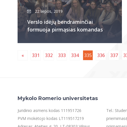
22 liepos, 2019
Verslo idėjų bendraminčiai
formuoja pirmąsias komandas
«
331
332
333
334
335
336
337
3
Mykolo Romerio universitetas
Juridinio asmens kodas 111951726
Tel.: Stud
PVM mokėtojo kodas LT119517219
priemimas@
Adresas: Ateities g. 20, LT-08303 Vilnius
priimamasi