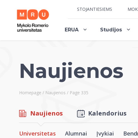
STOJANTIESIEMS
MOK
ERUA
Studijos
Naujienos
Homepage
/
Naujienos
/
Page 335
Naujienos
Kalendorius
Universitetas
Alumnai
Įvykiai
Bend