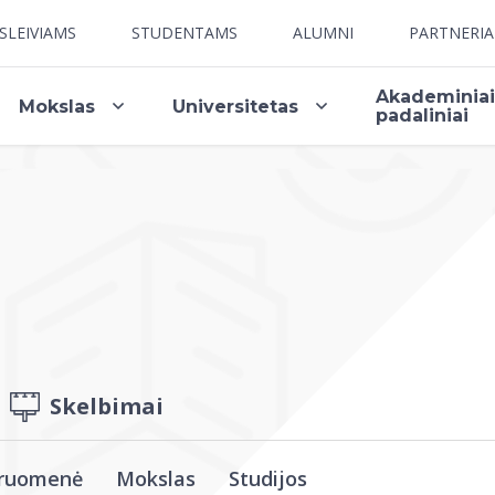
SLEIVIAMS
STUDENTAMS
ALUMNI
PARTNERI
Akademinia
Mokslas
Universitetas
padaliniai
Skelbimai
ruomenė
Mokslas
Studijos