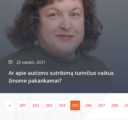
25 sausio, 2021
Ar apie autizmo sutrikimą turinčius vaikus
žinome pakankamai?
«
291
292
293
294
295
296
297
298
2