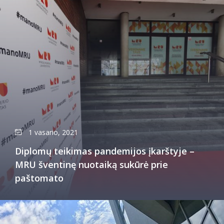
1 vasario, 2021
Diplomų teikimas pandemijos įkarštyje –
MRU šventinę nuotaiką sukūrė prie
paštomato