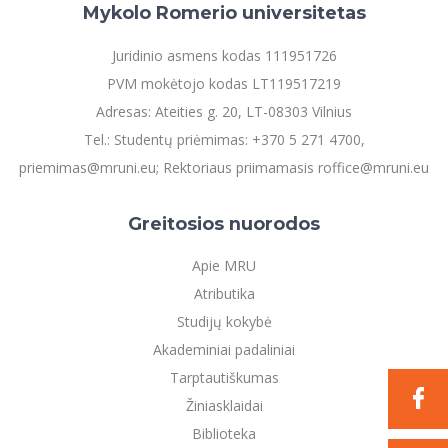
Mykolo Romerio universitetas
Juridinio asmens kodas 111951726
PVM mokėtojo kodas LT119517219
Adresas: Ateities g. 20, LT-08303 Vilnius
Tel.: Studentų priėmimas: +370 5 271 4700,
priemimas@mruni.eu; Rektoriaus priimamasis roffice@mruni.eu
Greitosios nuorodos
Apie MRU
Atributika
Studijų kokybė
Akademiniai padaliniai
Tarptautiškumas
Žiniasklaidai
Biblioteka