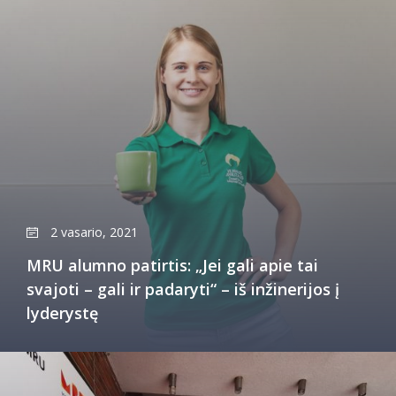
2 vasario, 2021
MRU alumno patirtis: „Jei gali apie tai
svajoti – gali ir padaryti“ – iš inžinerijos į
lyderystę