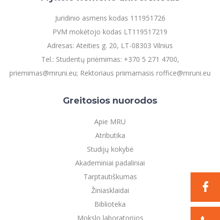
Juridinio asmens kodas 111951726
PVM mokėtojo kodas LT119517219
Adresas: Ateities g. 20, LT-08303 Vilnius
Tel.: Studentų priėmimas: +370 5 271 4700,
priemimas@mruni.eu; Rektoriaus priimamasis roffice@mruni.eu
Greitosios nuorodos
Apie MRU
Atributika
Studijų kokybė
Akademiniai padaliniai
Tarptautiškumas
Žiniasklaidai
Biblioteka
Mokslo laboratorijos