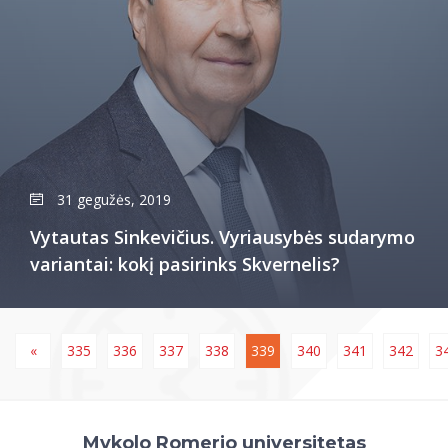
31 gegužės, 2019
Vytautas Sinkevičius. Vyriausybės sudarymo
variantai: kokį pasirinks Skvernelis?
«
335
336
337
338
339
340
341
342
3
Mykolo Romerio universitetas