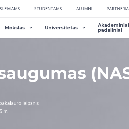
SLEIVIAMS
STUDENTAMS
ALUMNI
PARTNERI
Akademinia
Mokslas
Universitetas
padaliniai
s saugumas (NA
akalauro laipsnis
5 m.