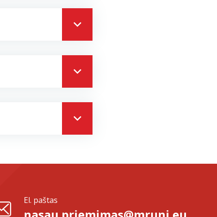
El. paštas
nasau.priemimas@mruni.eu