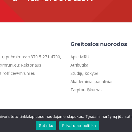
Greitosios nuorodos
entų priėmimas: +370 5 271 4700,
Apie MRU
mruni.eu; Rektoriaus
Atributika
s roffice@mruni.eu
Studijų kokybė
Akademiniai padaliniai
Tarptautiškumas
iversiteto tinklalapiuose naudojame slapukus. Tęsdami naršymą jūs suti
os
Sutinku
Privatumo politika