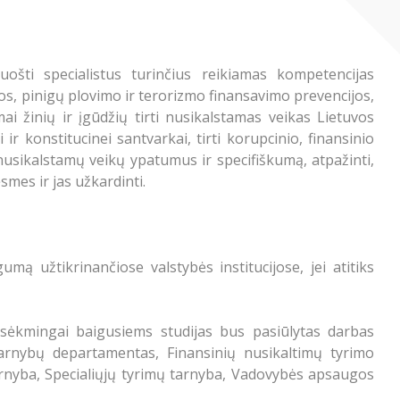
šti specialistus turinčius reikiamas kompetencijas
bos, pinigų plovimo ir terorizmo finansavimo prevencijos,
i žinių ir įgūdžių tirti nusikalstamas veikas Lietuvos
ir konstitucinei santvarkai, tirti korupcinio, finansinio
nusikalstamų veikų ypatumus ir specifiškumą, atpažinti,
smes ir jas užkardinti.
gumą užtikrinančiose valstybės institucijose, jei atitiks
 sėkmingai baigusiems studijas bus pasiūlytas darbas
ų tarnybų departamentas, Finansinių nusikaltimų tyrimo
arnyba, Specialiųjų tyrimų tarnyba, Vadovybės apsaugos