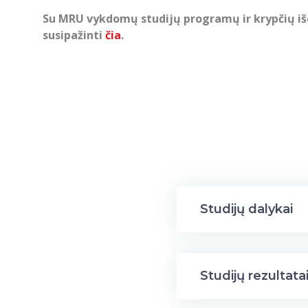
Su MRU vykdomų studijų programų ir krypčių išo
susipažinti
čia
.
Studijų dalykai
Studijų rezultata