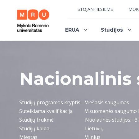
STOJANTIESIEMS
MOK
ERUA
Studijos
Nacionalini
Studijų programos kryptis
Viešasis saugumas
Suteikiama kvalifikacija
Visuomenės saugumo b
Studijų trukmė
Nuolatinės studijos - 3,
Studijų kalba
Lietuvių
Miestas
Vilnius