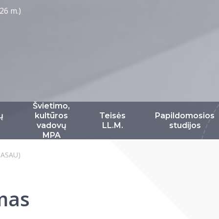
26 m.)
Švietimo,
ų
kultūros
Teisės
Papildomosios
vadovų
LL.M.
studijos
MPA
NASAU)
mas