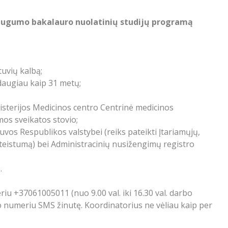
saugumo bakalauro nuolatinių studijų programą
tuvių kalbą;
daugiau kaip 31 metų;
nisterijos Medicinos centro Centrinė medicinos
mos sveikatos stovio;
tuvos Respublikos valstybei (reiks pateikti Įtariamųjų,
e teistumą) bei Administracinių nusižengimų registro
.
u +37061005011 (nuo 9.00 val. iki 16.30 val. darbo
o numeriu SMS žinutę. Koordinatorius ne vėliau kaip per