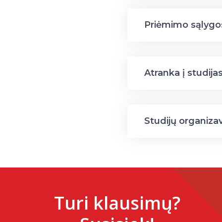
Priėmimo sąlygo
Atranka į studija
Studijų organiza
Turi klausimų?