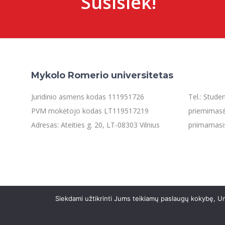
Susisiek!
Mykolo Romerio universitetas
Juridinio asmens kodas 111951726
Tel.: Stud
PVM mokėtojo kodas LT119517219
priemimas@
Adresas: Ateities g. 20, LT-08303 Vilnius
priimamasi
Siekdami užtikrinti Jums teikiamų paslaugų kokybę, Un
©2021 Mykolo Romerio universitetas. Visos teisės saugom