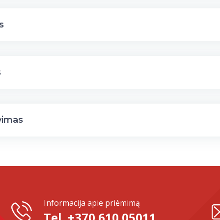
s
s
vimas
Informacija apie priėmimą
Tel. +370 610 05011