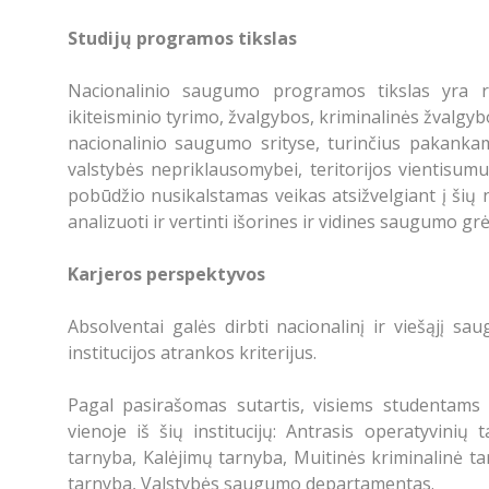
Studijų programos tikslas
Nacionalinio saugumo programos tikslas yra ruo
ikiteisminio tyrimo, žvalgybos, kriminalinės žvalgy
nacionalinio saugumo srityse, turinčius pakankama
valstybės nepriklausomybei, teritorijos vientisumui 
pobūdžio nusikalstamas veikas atsižvelgiant į šių 
analizuoti ir vertinti išorines ir vidines saugumo grė
Karjeros perspektyvos
Absolventai galės dirbti nacionalinį ir viešąjį sau
institucijos atrankos kriterijus.
Pagal pasirašomas sutartis, visiems studentams
vienoje iš šių institucijų: Antrasis operatyvini
tarnyba, Kalėjimų tarnyba, Muitinės kriminalinė t
tarnyba, Valstybės saugumo departamentas.