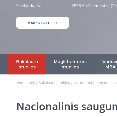
Studijų kaina
2838 € už semestrą (20
KAIP STOTI
Bakalauro
Magistrantūros
Vadov
studijos
studijos
MBA
Homepage
/
Bakalauro studijos
/
Nacionalinis saugumas (
Nacionalinis saugu