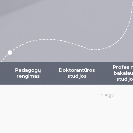
Profesi
Pedagogų
Doktorantūros
bakalau
rengimas
studijos
studij
Atgal