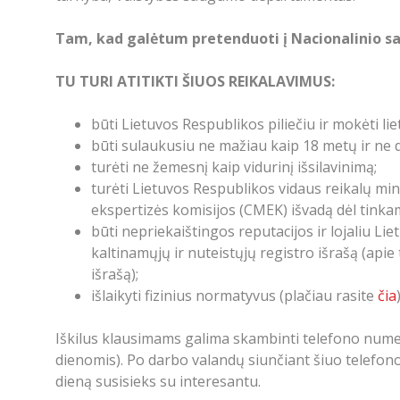
Tam, kad galėtum pretenduoti į Nacionalinio 
TU TURI ATITIKTI ŠIUOS REIKALAVIMUS:
būti Lietuvos Respublikos piliečiu ir mokėti lie
būti sulaukusiu ne mažiau kaip 18 metų ir ne 
turėti ne žemesnį kaip vidurinį išsilavinimą;
turėti Lietuvos Respublikos vidaus reikalų mi
ekspertizės komisijos (CMEK) išvadą dėl tinka
būti nepriekaištingos reputacijos ir lojaliu Lie
kaltinamųjų ir nuteistųjų registro išrašą (api
išrašą);
išlaikyti fizinius normatyvus (plačiau rasite
čia
)
Iškilus klausimams galima skambinti telefono numeri
dienomis). Po darbo valandų siunčiant šiuo telefon
dieną susisieks su interesantu.