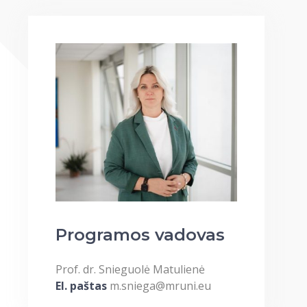
Programos vadovas
Prof. dr. Snieguolė Matulienė
El. paštas
m.sniega@mruni.eu