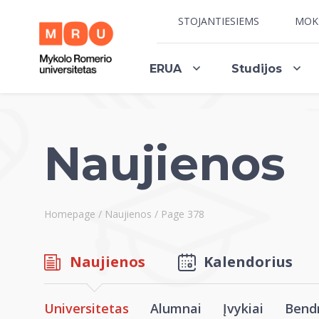
STOJANTIESIEMS
MOK
ERUA
Studijos
Naujienos
Homepage
/
Naujienos
/
Page 378
Naujienos
Kalendorius
Universitetas
Alumnai
Įvykiai
Bend