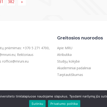
81
382
»
Greitosios nuorodos
entų priėmimas: +370 5 271 4700,
Apie MRU
mruni.eu; Rektoriaus
Atributika
s roffice@mruni.eu
Studijų kokybė
Akademiniai padaliniai
Tarptautiškumas
iversiteto tinklalapiuose naudojame slapukus. Tęsdami naršymą jūs suti
os
Sutinku
Privatumo politika