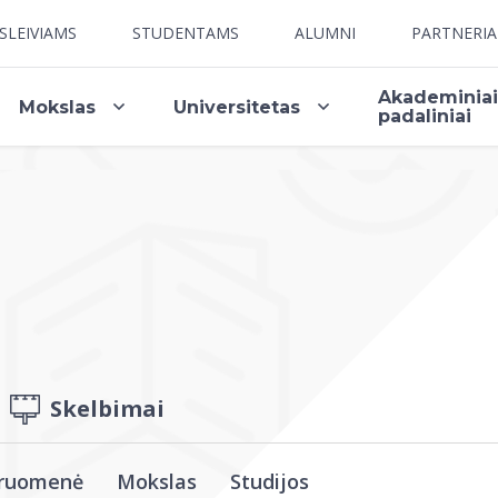
SLEIVIAMS
STUDENTAMS
ALUMNI
PARTNERI
Akademinia
Mokslas
Universitetas
padaliniai
Skelbimai
ruomenė
Mokslas
Studijos