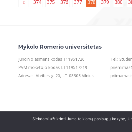
«
374
375
376
377
378
379
380
3
Mykolo Romerio universitetas
Juridinio asmens kodas 111951726
Tel.: Stud
PVM mokėtojo kodas LT119517219
priemimas@
Adresas: Ateities g. 20, LT-08303 Vilnius
priimamasi
Siekdami užtikrinti Jums teikiamų paslaugų kokybę, Un
©2021 Mykolo Romerio universitetas. Visos teisės saugom