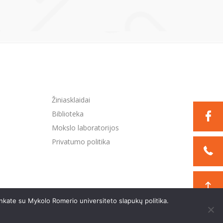
Žiniasklaidai
Biblioteka
Mokslo laboratorijos
Privatumo politika
nkate su Mykolo Romerio universiteto slapukų politika.
Sukurta:
TEXUS