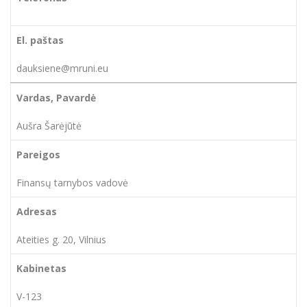
dauksiene@mruni.eu
Aušra Šarėjūtė
Finansų tarnybos vadovė
Ateities g. 20, Vilnius
V-123