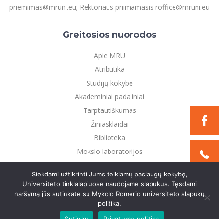
priemimas@mruni.eu; Rektoriaus priimamasis roffice@mruni.eu
Greitosios nuorodos
Apie MRU
Atributika
Studijų kokybė
Akademiniai padaliniai
Tarptautiškumas
Žiniasklaidai
Biblioteka
Mokslo laboratorijos
Privatumo politika
Siekdami užtikrinti Jums teikiamų paslaugų kokybę,
Universiteto tinklalapiuose naudojame slapukus. Tęsdami
naršymą jūs sutinkate su Mykolo Romerio universiteto slapukų
©2021 Mykolo Romerio universitetas. Visos teisės
politika.
saugomos
Sutinku
Privatumo politika