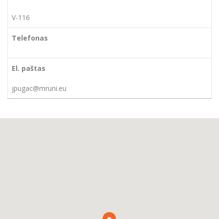
V-116
jpugac@mruni.eu