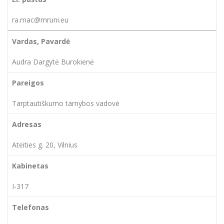
ra.mac@mruni.eu
Audra Dargytė Burokienė
Tarptautiškumo tarnybos vadovė
Ateities g. 20, Vilnius
I-317