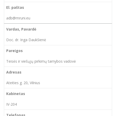
adb@mruni.eu
Doc. dr. Inga Daukšienė
Teisės ir viešųjų pirkimų tarnybos vadovė
Ateities g. 20, Vilnius
IV-204