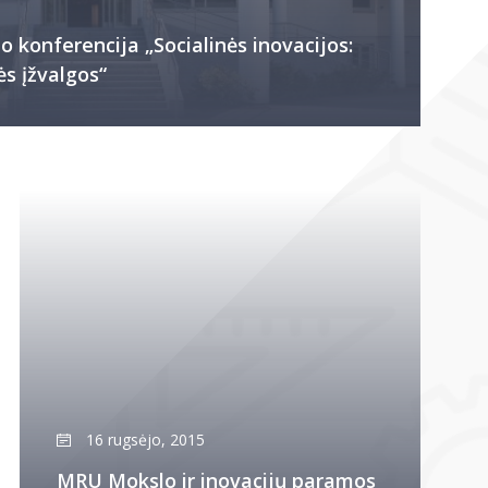
 konferencija „Socialinės inovacijos:
ės įžvalgos“
16 rugsėjo, 2015
MRU Mokslo ir inovacijų paramos