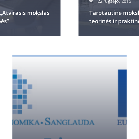
22 rugsėjo, 2015
„Atvirasis mokslas
Tarptautinė mokslo
bės”
teorinės ir praktin