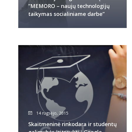
“MEMORO – naujų technologijų
taikymas socialiniame darbe”
14 rugsėjo, 2015
Skaitmeninė rinkodara ir studentų
galimybės įsitraukti į Google