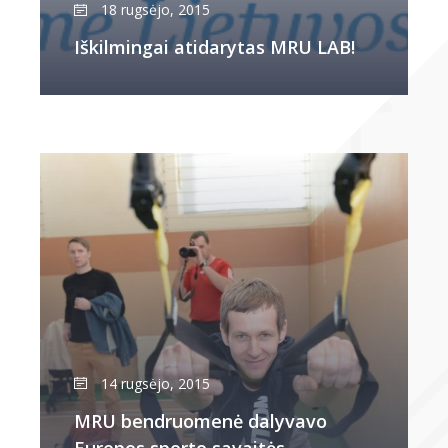
18 rugsėjo, 2015
Iškilmingai atidarytas MRU LAB!
14 rugsėjo, 2015
MRU bendruomenė dalyvavo
Europos sporto savaitės