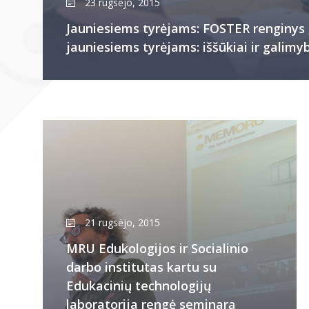
23 rugsėjo, 2015
Jauniesiems tyrėjams: FOSTER renginys 
jauniesiems tyrėjams: iššūkiai ir galimy
21 rugsėjo, 2015
MRU Edukologijos ir Socialinio
darbo institutas kartu su
Edukacinių technologijų
laboratorija rengė seminarą