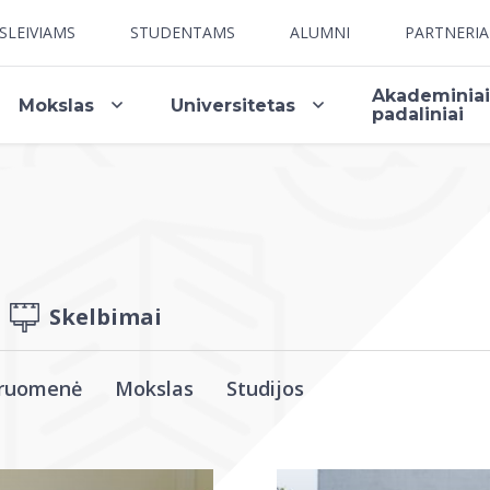
SLEIVIAMS
STUDENTAMS
ALUMNI
PARTNERI
Akademinia
Mokslas
Universitetas
padaliniai
Skelbimai
ruomenė
Mokslas
Studijos