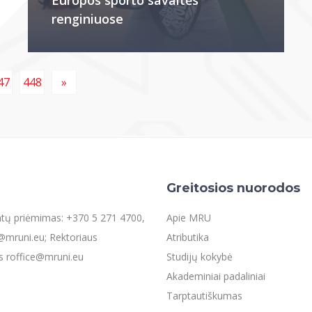
renginiuose
47
448
»
Greitosios nuorodos
entų priėmimas: +370 5 271 4700,
Apie MRU
mruni.eu; Rektoriaus
Atributika
s roffice@mruni.eu
Studijų kokybė
Akademiniai padaliniai
Tarptautiškumas