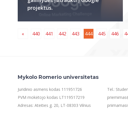
projektus.
«
440
441
442
443
444
445
446
4
Mykolo Romerio universitetas
Juridinio asmens kodas 111951726
Tel.: Stud
PVM mokėtojo kodas LT119517219
priemimas@
Adresas: Ateities g. 20, LT-08303 Vilnius
priimamasi