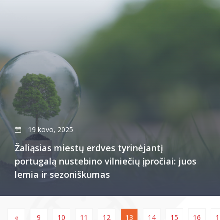
19 kovo, 2025
Žaliąsias miestų erdves tyrinėjantį
portugalą nustebino vilniečių įpročiai: juos
lemia ir sezoniškumas
«
9
10
11
12
13
14
15
16
1