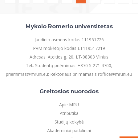
Mykolo Romerio universitetas
Juridinio asmens kodas 111951726
PVM mokėtojo kodas LT119517219
Adresas: Ateities g. 20, LT-08303 Vilnius
Tel.: Studentų priėmimas: +370 5 271 4700,
priemimas@mruni.eu; Rektoriaus priimamasis roffice@mruni.eu
Greitosios nuorodos
Apie MRU
Atributika
Studijų kokybė
Akademiniai padaliniai