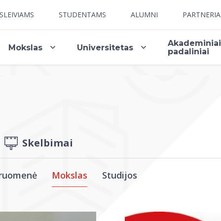
SLEIVIAMS
STUDENTAMS
ALUMNI
PARTNERI
Akademinia
Mokslas
Universitetas
padaliniai
Skelbimai
ruomenė
Mokslas
Studijos