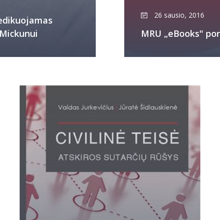
26 sausio, 2016
dedikuojamas
 Mickunui
MRU „eBooks" port