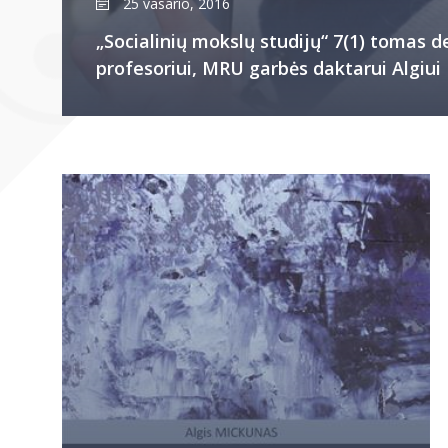
25 vasario, 2016
„Socialinių mokslų studijų“ 7(1) tomas 
profesoriui, MRU garbės daktarui Algiui