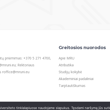
Greitosios nuorodos
entų priėmimas: +370 5 271 4700,
Apie MRU
mruni.eu; Rektoriaus
Atributika
s roffice@mruni.eu
Studijų kokybė
Akademiniai padaliniai
Tarptautiškumas
iversiteto tinklalapiuose naudojame slapukus. Tęsdami naršymą jūs suti