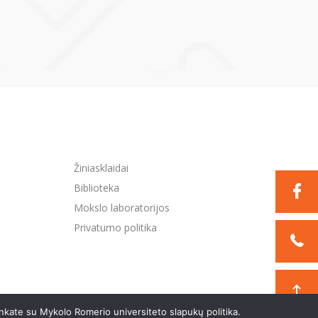
Žiniasklaidai
Biblioteka
Mokslo laboratorijos
Privatumo politika
nkate su Mykolo Romerio universiteto slapukų politika.