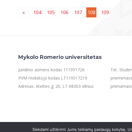
«
104
105
106
107
108
109
Mykolo Romerio universitetas
Juridinio asmens kodas 111951726
Tel.: Stud
PVM mokėtojo kodas LT119517219
priemimas@
Adresas: Ateities g. 20, LT-08303 Vilnius
priimamasi
Siekdami užtikrinti Jums teikiamų paslaugų kokybę, Un