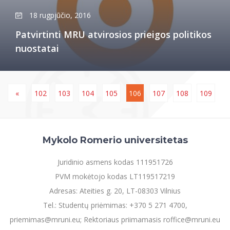
18 rugpjūčio, 2016
Patvirtinti MRU atvirosios prieigos politikos
nuostatai
«
102
103
104
105
106
107
108
109
Mykolo Romerio universitetas
Juridinio asmens kodas 111951726
PVM mokėtojo kodas LT119517219
Adresas: Ateities g. 20, LT-08303 Vilnius
Tel.: Studentų priėmimas: +370 5 271 4700,
priemimas@mruni.eu; Rektoriaus priimamasis roffice@mruni.eu