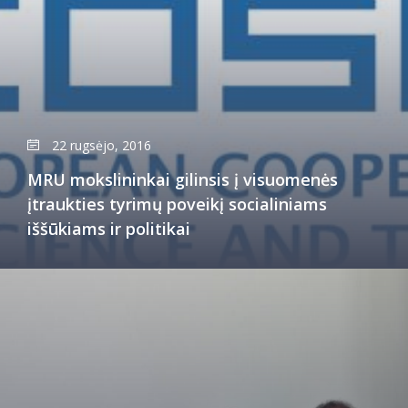
22 rugsėjo, 2016
MRU mokslininkai gilinsis į visuomenės
įtraukties tyrimų poveikį socialiniams
iššūkiams ir politikai