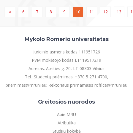
«
6
7
8
9
10
11
12
13
1
Mykolo Romerio universitetas
Juridinio asmens kodas 111951726
PVM mokėtojo kodas LT119517219
Adresas: Ateities g. 20, LT-08303 Vilnius
Tel.: Studentų priėmimas: +370 5 271 4700,
priemimas@mruni.eu; Rektoriaus priimamasis roffice@mruni.eu
Greitosios nuorodos
Apie MRU
Atributika
Studijų kokybė