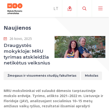
Naujienos
Apie ERUA
26 kovo, 2025
Naujienos ir renginiai
Mano studijos
Draugystės
mokykloje: MRU
Galimybės
Studijų organizavimas ir aplinka
MOin – MRU Mokslo ir inovacijų savaitė
tyrimas atskleidžia
Komanda ir kontaktai
netikėtus veiksnius
Finansai
Studijų kokybė
Mokslo programos
Apie MRU
Studentų organizacijos
Studijų programos
Mokslininkų profiliai "CRIS"
Žmogaus ir visuomenės studijų fakultetas
Mokslas
Rektorės žodis
Teisės mokykla
Studentų namai
Tarptautiniai mainai
Mokslinės veiklos skatinimo fondas
Struktūra
Viešojo saugumo akademija
Pranešimai spaudai
MRU mokslininkai vėl sulaukė dėmesio tarptautinėje
Estetinis ugdymas
Studentams
Skaitmeniniai ženkliukai
Tarptautinių ekspertų tinklas
mokslo erdvėje. Tyrimo, atlikto 2021–2022 m. Lietuvoje ir
Reitingai
Žmogaus ir visuomenės studijų fakultetas
Ekspertų sąrašas
Floridoje (JAV), analizuojant socialinius 10–15 metų
Dokumentai reglamentuojantys studijas
Pramoginių šokių kolektyvas ,,Bolero”
Darbuotojams
Erasmus+ mobilumas studijoms (SMS)
Karjeros centras
Atitikties mokslinių tyrimų etikai komitetas
amžiaus vaikų ryšius, rezultatai išsamiai aprašyti
Universiteto garbės nariai
Viešojo valdymo ir verslo fakultetas