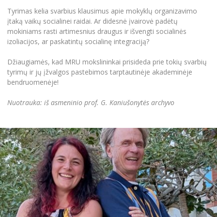
Informacinė sistema "Studijos"
Tyrimas kelia svarbius klausimus apie mokyklų organizavimo
Azijos centras
Vilniaus Karaliaus Sedžiongo institutas
Parama Ukrainai
įtaką vaikų socialinei raidai. Ar didesnė įvairovė padėtų
Darbuotojų elektroninis paštas
mokiniams rasti artimesnius draugus ir išvengti socialinės
Vilniaus Karaliaus Sedžiongo institutas
Frankofoniškų šalių studijų centras
Daugiafaktorinė autentifikacija universiteto
Civilinė sauga
izoliacijos, ar paskatintų socialinę integraciją?
darbuotojams (MFA)
Frankofoniškų šalių studijų centras
Mokslininkų profiliai "CRIS"
Korupcijos prevencija
Džiaugiamės, kad MRU mokslininkai prisideda prie tokių svarbių
tyrimų ir jų įžvalgos pastebimos tarptautinėje akademinėje
Bendruomenės gerovė
bendruomenėje!
Darbuotojų kvalifikacijos kėlimas
MRU norminių teisės aktų duomenų bazė
Nuotrauka: iš asmeninio prof. G. Kaniušonytės archyvo
Intranetas
eDVS
Microsoft Office 365
MRU mobilios programėlės
Pagalbos sistema
Profesinė sąjunga
Kontaktų paieška