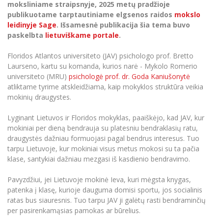
Renginių kalendorius
Universiteto teatras
moksliniame straipsnyje, 2025 metų pradžioje
Neformaliuoju ir (ar) savišvietos būdu įgytų
Erasmus+ mobilumas praktikoms (SMP)
Partnerystės
Emocinė gerovė
Mokslo laboratorijos
kompetencijų vertinimas ir pripažinimas
publikuotame tarptautiniame elgsenos raidos
mokslo
Veiklos dokumentai
Sūduvos akademija
Tinklalaidės
MRU pop vokalinis ansamblis (vadovas Artūras
leidinyje Sage
. Išsamesnė publikacija šia tema buvo
Kitos galimybės
Azijos centras
Bakalauro studijos
Žmogaus, aplinkos ir technologijų (HET) siste
Novikas)
Studijų organizavimas
paskelbta
lietuviškame portale
.
Akademinė etika
Magistrantūros studijos
Vilniaus Karaliaus Sedžiongo institutas
MRU merginų choras
Doktorantūra
Floridos Atlantos universiteto (JAV) psichologo prof. Bretto
Darbas MRU
Vadovų MBA
Frankofoniškų šalių studijų centras
Laurseno, kartu su komanda, kurios narė - Mykolo Romerio
Švietimo ir kultūros vadovų MPA
Projektai
Universiteto simbolika
universiteto (MRU)
psichologė prof. dr. Goda Kaniušonytė
Teisės LL.M.
atliktame tyrime atskleidžiama, kaip mokyklos struktūra veikia
Akademinė leidyba
Atributika
mokinių draugystes.
Papildomosios studijos
Pedagogų rengimas
Mokymų LAB
Naujienos
Lyginant Lietuvos ir Floridos mokyklas, paaiškėjo, kad JAV, kur
Doktorantūros studijos
mokiniai per dieną bendrauja su platesniu bendraklasių ratu,
Mokslo naujienos
Tarptautiškumas
draugystės dažniau formuojasi pagal bendrus interesus. Tuo
Profesinės bakalauro studijos
Personalo valdymo centras
tarpu Lietuvoje, kur mokiniai visus metus mokosi su ta pačia
Kasmetiniai mokslo renginiai
Studentams
Darnus vystymasis
klase, santykiai dažniau mezgasi iš kasdienio bendravimo.
Privačių interesų deklaravimas
Informacija naujiems darbuotojams
Darbuotojams
Studentams
Privatumo politika
Pavyzdžiui, jei Lietuvoje mokinė Ieva, kuri mėgsta knygas,
Studijų Moodle (studijų vykdymui)
patenka į klasę, kurioje dauguma domisi sportu, jos socialinis
Darbuotojams
Partnerystės
Negalia ir individualieji poreikiai
ratas bus siauresnis. Tuo tarpu JAV ji galėtų rasti bendraminčių
Darbuotojų Moodle (kompetencijų tobulinimui)
per pasirenkamąsias pamokas ar būrelius.
Partnerystės
Studijų tvarkaraštis
Azijos centras
Viešai skelbiama informacija