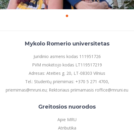
Mykolo Romerio universitetas
Juridinio asmens kodas 111951726
PVM mokėtojo kodas LT119517219
Adresas: Ateities g. 20, LT-08303 Vilnius
Tel.: Studentų priėmimas: +370 5 271 4700,
priemimas@mruni.eu; Rektoriaus priimamasis roffice@mruni.eu
Greitosios nuorodos
Apie MRU
Atributika