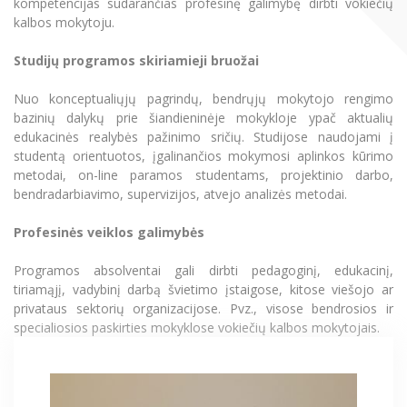
kompetencijas sudarančias profesinę galimybę dirbti vokiečių
Švietimo, kultūros vadovų MPA
Informacinė sistema "Studijos"
kalbos mokytoju.
Azijos centras
Vilniaus Karaliaus Sedžiongo institutas
Parama Ukrainai
Darbuotojų elektroninis paštas
Teisės LL.M.
Studijų programos skiriamieji bruožai
Vilniaus Karaliaus Sedžiongo institutas
Frankofoniškų šalių studijų centras
Daugiafaktorinė autentifikacija universiteto
Civilinė sauga
darbuotojams (MFA)
Frankofoniškų šalių studijų centras
Nuo konceptualiųjų pagrindų, bendrųjų mokytojo rengimo
Papildomosios studijos
Mokslininkų profiliai "CRIS"
Korupcijos prevencija
bazinių dalykų prie šiandieninėje mokykloje ypač aktualių
Bendruomenės gerovė
edukacinės realybės pažinimo sričių. Studijose naudojami į
Pedagogų rengimas
studentą orientuotos, įgalinančios mokymosi aplinkos kūrimo
Darbuotojų kvalifikacijos kėlimas
metodai, on-line paramos studentams, projektinio darbo,
MRU norminių teisės aktų duomenų bazė
Doktorantūros studijos
bendradarbiavimo, supervizijos, atvejo analizės metodai.
Intranetas
Profesinės veiklos galimybės
eDVS
Profesinės bakalauro studijos
Microsoft Office 365
Programos absolventai gali dirbti pedagoginį, edukacinį,
MRU mobilios programėlės
tiriamąjį, vadybinį darbą švietimo įstaigose, kitose viešojo ar
privataus sektorių organizacijose. Pvz., visose bendrosios ir
Pagalbos sistema
specialiosios paskirties mokyklose vokiečių kalbos mokytojais.
Profesinė sąjunga
Kontaktų paieška