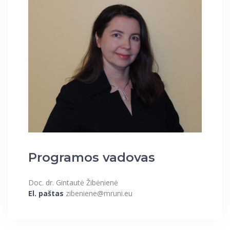
Programos vadovas
Doc. dr. Gintautė Žibėnienė
El. paštas
zibeniene@mruni.eu