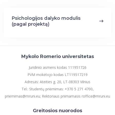
Psichologijos dalyko modulis
(pagal projektą)
Mykolo Romerio universitetas
Juridinio asmens kodas 111951726
PVM mokėtojo kodas LT119517219
Adresas: Ateities g. 20, LT-08303 Vilnius
Tel.: Studentų priėmimas: +370 5 271 4700,
priemimas@mruni.eu; Rektoriaus priimamasis roffice@mruni.eu
Greitosios nuorodos