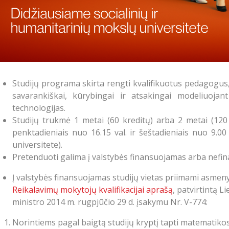
Studijų programa skirta rengti kvalifikuotus pedagogus, g
savarankiškai, kūrybingai ir atsakingai modeliuoja
technologijas.
Studijų trukmė 1 metai (60 kreditų) arba 2 metai (120 
penktadieniais nuo 16.15 val. ir šeštadieniais nuo 9.00 
universitete).
Pretenduoti galima į valstybės finansuojamas arba nefin
Į valstybės finansuojamas studijų vietas priimami asmenys,
Reikalavimų mokytojų kvalifikacijai aprašą
, patvirtintą 
ministro 2014 m. rugpjūčio 29 d. įsakymu Nr. V-774:
Norintiems pagal baigtą studijų kryptį tapti matematikos,