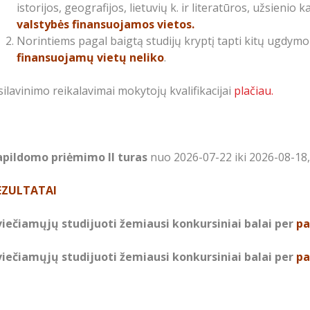
istorijos, geografijos, lietuvių k. ir literatūros, užsienio
valstybės finansuojamos vietos.
Norintiems pagal baigtą studijų kryptį tapti kitų ugdym
finansuojamų vietų neliko
.
silavinimo reikalavimai mokytojų kvalifikacijai
plačiau.
apildomo priėmimo II turas
nuo 2026-07-22 iki 2026-08-18, 
EZULTATAI
viečiamųjų studijuoti žemiausi konkursiniai balai per
pa
viečiamųjų studijuoti žemiausi konkursiniai balai per
pa