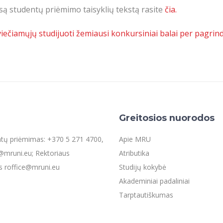
są studentų priėmimo taisyklių tekstą rasite
čia.
iečiamųjų studijuoti žemiausi konkursiniai balai per pagri
Greitosios nuorodos
entų priėmimas: +370 5 271 4700,
Apie MRU
mruni.eu; Rektoriaus
Atributika
s roffice@mruni.eu
Studijų kokybė
Akademiniai padaliniai
Tarptautiškumas