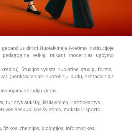
ebančius dirbti šiuolaikinėje švietimo institucijoje
nt pedagoginę veiklą, taikant modernias ugdymo
kreditų). Studijos vyksta nuolatine studijų forma,
val. (penktadieniais nuotoliniu būdu, šeštadieniais
ansuojamas studijų vietas.
 turintys aukštąjį išsilavinimą ir atitinkantys
Lietuvos Respublikos švietimo, mokslo ir sporto
 fizikos, chemijos, biologijos, informatikos,