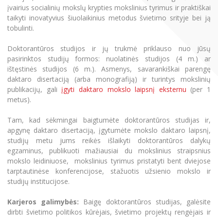
Renginių kalendorius
Magistrantūros studijos
Universiteto teatras
Neformaliuoju ir (ar) savišvietos būdu įgytų
Erasmus+ mobilumas praktikoms (SMP)
Partnerystės
įvairius socialinių mokslų krypties mokslinius tyrimus ir praktiškai
Emocinė gerovė
Mokslo laboratorijos
kompetencijų vertinimas ir pripažinimas
Veiklos dokumentai
taikyti inovatyvius šiuolaikinius metodus švietimo srityje bei ją
Sūduvos akademija
Tinklalaidės
MRU pop vokalinis ansamblis (vadovas Artūras
Kitos galimybės
Azijos centras
tobulinti.
Vadovų MBA
Bakalauro studijos
Žmogaus, aplinkos ir technologijų (HET) siste
Novikas)
Studijų organizavimas
Akademinė etika
Magistrantūros studijos
Vilniaus Karaliaus Sedžiongo institutas
Doktorantūros studijos ir jų trukmė priklauso nuo jūsų
MRU merginų choras
Švietimo, kultūros vadovų MPA
Doktorantūra
Darbas MRU
Vadovų MBA
pasirinktos studijų formos: nuolatinės studijos (4 m.) ar
Frankofoniškų šalių studijų centras
ištęstinės studijos (6 m.). Asmenys, savarankiškai parengę
Švietimo ir kultūros vadovų MPA
Projektai
Universiteto simbolika
Teisės LL.M.
daktaro disertaciją (arba monografiją) ir turintys mokslinių
Teisės LL.M.
publikacijų, gali
įgyti daktaro mokslo laipsnį eksternu
(per 1
Akademinė leidyba
Atributika
Papildomosios studijos
metus).
Papildomosios studijos
Pedagogų rengimas
Mokymų LAB
Naujienos
Tam, kad sėkmingai baigtumėte doktorantūros studijas ir,
Pedagogų rengimas
Doktorantūros studijos
apgynę daktaro disertaciją, įgytumėte mokslo daktaro laipsnį,
Mokslo naujienos
Tarptautiškumas
Profesinės bakalauro studijos
studijų metu jums reikės išlaikyti doktorantūros dalykų
Personalo valdymo centras
Doktorantūros studijos
egzaminus, publikuoti mažiausiai du mokslinius straipsnius
Kasmetiniai mokslo renginiai
Studentams
Darnus vystymasis
Privačių interesų deklaravimas
mokslo leidiniuose, mokslinius tyrimus pristatyti bent dviejose
tarptautinėse konferencijose, stažuotis užsienio mokslo ir
Informacija naujiems darbuotojams
Profesinės bakalauro studijos
Darbuotojams
Studentams
Privatumo politika
studijų institucijose.
Studijų Moodle (studijų vykdymui)
Darbuotojams
Partnerystės
Negalia ir individualieji poreikiai
Darbuotojų Moodle (kompetencijų tobulinimui)
Karjeros galimybės:
Baigę doktorantūros studijas, galėsite
dirbti švietimo politikos kūrėjais, švietimo projektų rengėjais ir
Partnerystės
Studijų tvarkaraštis
Azijos centras
Viešai skelbiama informacija