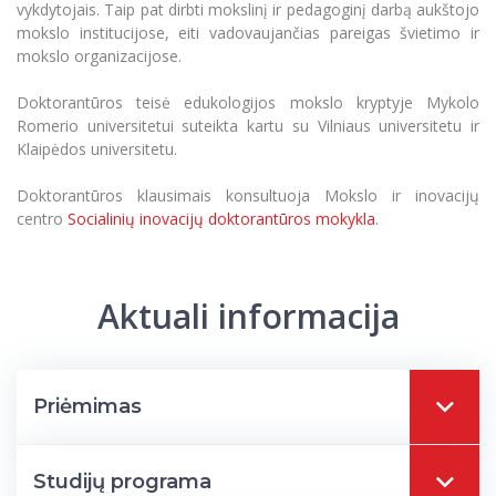
vykdytojais. Taip pat dirbti mokslinį ir pedagoginį darbą aukštojo
Informacinė sistema "Studijos"
Azijos centras
mokslo institucijose, eiti vadovaujančias pareigas švietimo ir
Vilniaus Karaliaus Sedžiongo institutas
Parama Ukrainai
Darbuotojų elektroninis paštas
mokslo organizacijose.
Vilniaus Karaliaus Sedžiongo institutas
Frankofoniškų šalių studijų centras
Daugiafaktorinė autentifikacija universiteto
Civilinė sauga
Doktorantūros teisė edukologijos mokslo kryptyje Mykolo
darbuotojams (MFA)
Frankofoniškų šalių studijų centras
Romerio universitetui suteikta kartu su Vilniaus universitetu ir
Mokslininkų profiliai "CRIS"
Korupcijos prevencija
Klaipėdos universitetu.
Bendruomenės gerovė
Doktorantūros klausimais konsultuoja Mokslo ir inovacijų
Darbuotojų kvalifikacijos kėlimas
centro
Socialinių inovacijų doktorantūros mokykla
.
MRU norminių teisės aktų duomenų bazė
Intranetas
eDVS
Aktuali informacija
Microsoft Office 365
MRU mobilios programėlės
Pagalbos sistema
Priėmimas
Profesinė sąjunga
Kontaktų paieška
Studijų programa