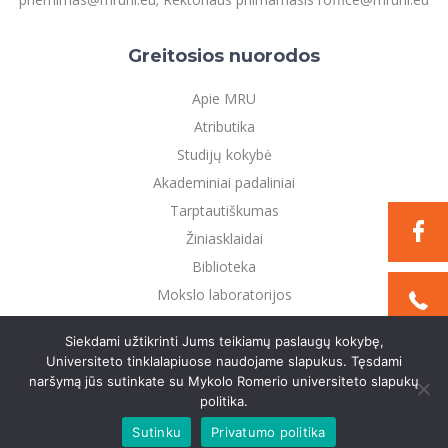
Greitosios nuorodos
Apie MRU
Atributika
Studijų kokybė
Akademiniai padaliniai
Tarptautiškumas
Žiniasklaidai
Biblioteka
Mokslo laboratorijos
Privatumo politika
Siekdami užtikrinti Jums teikiamų paslaugų kokybę,
Universiteto tinklalapiuose naudojame slapukus. Tęsdami
naršymą jūs sutinkate su Mykolo Romerio universiteto slapukų
©2021 Mykolo Romerio universitetas. Visos teisės
politika.
saugomos
Sutinku
Privatumo politika
Sukurta:
TEXUS