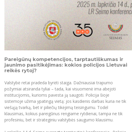
Tarptautinė konferencija „Women in Science
Renginių kalendorius
Universiteto teatras
Neformaliuoju ir (ar) savišvietos būdu įgytų
Erasmus+ mobilumas praktikoms (SMP)
Partnerystės
Emocinė gerovė
(WinS)“
Mokslo laboratorijos
kompetencijų vertinimas ir pripažinimas
Veiklos dokumentai
Sūduvos akademija
Tinklalaidės
MRU pop vokalinis ansamblis (vadovas Artūras
Kitos galimybės
Azijos centras
Bakalauro studijos
Žmogaus, aplinkos ir technologijų (HET) siste
Novikas)
Studijų organizavimas
Akademinė etika
SustainSecure – darnaus saugumo forumas
Magistrantūros studijos
Vilniaus Karaliaus Sedžiongo institutas
MRU merginų choras
Doktorantūra
Darbas MRU
Vadovų MBA
Frankofoniškų šalių studijų centras
Švietimo ir kultūros vadovų MPA
Projektai
Universiteto simbolika
Teisės LL.M.
Akademinė leidyba
Atributika
Pareigūnų kompetencijos, tarptautiškumas ir
Papildomosios studijos
jaunimo pasitikėjimas: kokios policijos Lietuvai
Pedagogų rengimas
Mokymų LAB
Naujienos
reikės rytoj?
Doktorantūros studijos
Mokslo naujienos
Tarptautiškumas
Valstybė retai pradeda byrėti staiga. Dažniausiai trapumo
Profesinės bakalauro studijos
Personalo valdymo centras
požymiai atsiranda tyliai – tada, kai visuomenė ima abejoti
Kasmetiniai mokslo renginiai
Studentams
Darnus vystymasis
institucijomis, kurioms pavesta ją saugoti. Policija šioje
Privačių interesų deklaravimas
sistemoje užima ypatingą vietą: jos kasdienis darbas kuria ne tik
Informacija naujiems darbuotojams
Darbuotojams
Studentams
Privatumo politika
viešąją tvarką, bet ir piliečių tikėjimą teisingumu. Todėl
Studijų Moodle (studijų vykdymui)
klausimas, kokius pareigūnus rengiame rytdienai, tampa ne tik
Darbuotojams
Partnerystės
Negalia ir individualieji poreikiai
profesiniu, bet ir strateginiu valstybės saugumo klausimu.
Darbuotojų Moodle (kompetencijų tobulinimui)
Partnerystės
Studijų tvarkaraštis
Azijos centras
Viešai skelbiama informacija