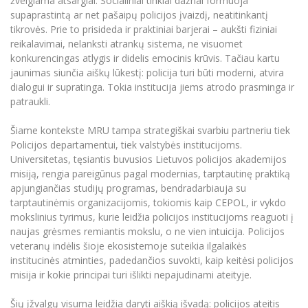
žvelgiama atsargiai. Socialiniai tinklai dažnai formuoja
supaprastintą ar net pašaipų policijos įvaizdį, neatitinkantį
tikrovės. Prie to prisideda ir praktiniai barjerai – aukšti fiziniai
reikalavimai, nelanksti atrankų sistema, ne visuomet
konkurencingas atlygis ir didelis emocinis krūvis. Tačiau kartu
jaunimas siunčia aiškų lūkestį: policija turi būti moderni, atvira
dialogui ir supratinga. Tokia institucija jiems atrodo prasminga ir
patraukli.
Šiame kontekste MRU tampa strategiškai svarbiu partneriu tiek
Policijos departamentui, tiek valstybės institucijoms.
Universitetas, tęsiantis buvusios Lietuvos policijos akademijos
misiją, rengia pareigūnus pagal modernias, tarptautinę praktiką
apjungiančias studijų programas, bendradarbiauja su
tarptautinėmis organizacijomis, tokiomis kaip CEPOL, ir vykdo
mokslinius tyrimus, kurie leidžia policijos institucijoms reaguoti į
naujas grėsmes remiantis mokslu, o ne vien intuicija. Policijos
veteranų indėlis šioje ekosistemoje suteikia ilgalaikės
institucinės atminties, padedančios suvokti, kaip keitėsi policijos
misija ir kokie principai turi išlikti nepajudinami ateityje.
Šių įžvalgų visuma leidžia daryti aiškią išvadą: policijos ateitis