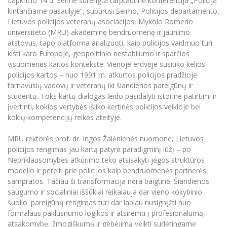
Lapkričio 14 d. Seime surengta tarptautinė konferencija „Policija
Informacinė sistema "Studijos"
kintančiame pasaulyje“, subūrusi Seimo, Policijos departamento,
Azijos centras
Vilniaus Karaliaus Sedžiongo institutas
Parama Ukrainai
Lietuvos policijos veteranų asociacijos, Mykolo Romerio
Darbuotojų elektroninis paštas
universiteto (MRU) akademinę bendruomenę ir jaunimo
Vilniaus Karaliaus Sedžiongo institutas
Frankofoniškų šalių studijų centras
Daugiafaktorinė autentifikacija universiteto
Civilinė sauga
atstovus, tapo platforma analizuoti, kaip policijos vaidmuo turi
darbuotojams (MFA)
kisti karo Europoje, geopolitinio nestabilumo ir sparčios
Frankofoniškų šalių studijų centras
Mokslininkų profiliai "CRIS"
Korupcijos prevencija
visuomenės kaitos kontekste. Vienoje erdvėje susitiko kelios
policijos kartos – nuo 1991 m. atkurtos policijos pradžioje
Bendruomenės gerovė
tarnavusių vadovų ir veteranų iki šiandienos pareigūnų ir
Darbuotojų kvalifikacijos kėlimas
studentų. Toks kartų dialogas leido pasidalyti istorine patirtimi ir
MRU norminių teisės aktų duomenų bazė
įvertinti, kokios vertybės išliko kertinės policijos veikloje bei
kokių kompetencijų reikės ateityje.
Intranetas
eDVS
MRU rektorės prof. dr. Ingos Žalėnienės nuomone, Lietuvos
Microsoft Office 365
policijos rengimas jau kartą patyrė paradigminį lūžį – po
Nepriklausomybės atkūrimo teko atsisakyti jėgos struktūros
MRU mobilios programėlės
modelio ir pereiti prie policijos kaip bendruomenės partnerės
Pagalbos sistema
sampratos. Tačiau ši transformacija nėra baigtinė. Šiandienos
Profesinė sąjunga
saugumo ir socialiniai iššūkiai reikalauja dar vieno kokybinio
šuolio: pareigūnų rengimas turi dar labiau nusigręžti nuo
Kontaktų paieška
formalaus paklusnumo logikos ir atsiremti į profesionalumą,
atsakomybę, žmogiškumą ir gebėjimą veikti sudėtingame