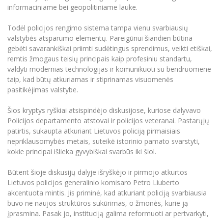
informaciniame bei geopolitiniame lauke.
Todėl policijos rengimo sistema tampa vienu svarbiausių
valstybės atsparumo elementų. Pareigūnui šiandien būtina
gebėti savarankiškai priimti sudėtingus sprendimus, veikti etiškai,
remtis žmogaus teisių principais kaip profesiniu standartu,
valdyti modernias technologijas ir komunikuoti su bendruomene
taip, kad būtų atkuriamas ir stiprinamas visuomenės
pasitikėjimas valstybe.
Šios kryptys ryškiai atsispindėjo diskusijose, kuriose dalyvavo
Policijos departamento atstovai ir policijos veteranai. Pastarųjų
patirtis, sukaupta atkuriant Lietuvos policiją pirmaisiais
nepriklausomybės metais, suteikė istorinio pamato svarstyti,
kokie principai išlieka gyvybiškai svarbūs iki šiol.
Būtent šioje diskusijų dalyje išryškėjo ir pirmojo atkurtos
Lietuvos policijos generalinio komisaro Petro Liuberto
akcentuota mintis. Jis priminė, kad atkuriant policiją svarbiausia
buvo ne naujos struktūros sukūrimas, o žmonės, kurie ją
įprasmina. Pasak jo, instituciją galima reformuoti ar pertvarkyti,