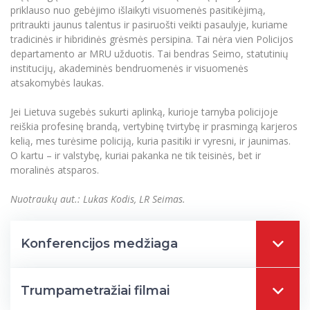
priklauso nuo gebėjimo išlaikyti visuomenės pasitikėjimą,
pritraukti jaunus talentus ir pasiruošti veikti pasaulyje, kuriame
tradicinės ir hibridinės grėsmės persipina. Tai nėra vien Policijos
departamento ar MRU užduotis. Tai bendras Seimo, statutinių
institucijų, akademinės bendruomenės ir visuomenės
atsakomybės laukas.
Jei Lietuva sugebės sukurti aplinką, kurioje tarnyba policijoje
reiškia profesinę brandą, vertybinę tvirtybę ir prasmingą karjeros
kelią, mes turėsime policiją, kuria pasitiki ir vyresni, ir jaunimas.
O kartu – ir valstybę, kuriai pakanka ne tik teisinės, bet ir
moralinės atsparos.
Nuotraukų aut.: Lukas Kodis, LR Seimas.
Konferencijos medžiaga
Trumpametražiai filmai