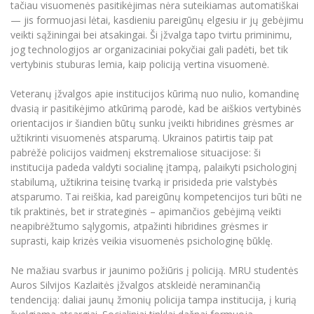
tačiau visuomenės pasitikėjimas nėra suteikiamas automatiškai
— jis formuojasi lėtai, kasdieniu pareigūnų elgesiu ir jų gebėjimu
veikti sąžiningai bei atsakingai. Ši įžvalga tapo tvirtu priminimu,
jog technologijos ar organizaciniai pokyčiai gali padėti, bet tik
vertybinis stuburas lemia, kaip policiją vertina visuomenė.
Veteranų įžvalgos apie institucijos kūrimą nuo nulio, komandinę
dvasią ir pasitikėjimo atkūrimą parodė, kad be aiškios vertybinės
orientacijos ir šiandien būtų sunku įveikti hibridines grėsmes ar
užtikrinti visuomenės atsparumą. Ukrainos patirtis taip pat
pabrėžė policijos vaidmenį ekstremaliose situacijose: ši
institucija padeda valdyti socialinę įtampą, palaikyti psichologinį
stabilumą, užtikrina teisinę tvarką ir prisideda prie valstybės
atsparumo. Tai reiškia, kad pareigūnų kompetencijos turi būti ne
tik praktinės, bet ir strateginės – apimančios gebėjimą veikti
neapibrėžtumo sąlygomis, atpažinti hibridines grėsmes ir
suprasti, kaip krizės veikia visuomenės psichologinę būklę.
Ne mažiau svarbus ir jaunimo požiūris į policiją. MRU studentės
Auros Silvijos Kazlaitės įžvalgos atskleidė neraminančią
tendenciją: daliai jaunų žmonių policija tampa institucija, į kurią