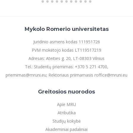
Mykolo Romerio universitetas
Juridinio asmens kodas 111951726
PVM mokėtojo kodas LT119517219
Adresas: Ateities g. 20, LT-08303 Vilnius
Tel.: Studentų priėmimas: +370 5 271 4700,
priemimas@mruni.eu; Rektoriaus priimamasis roffice@mruni.eu
Greitosios nuorodos
Apie MRU
Atributika
Studijų kokybė
Akademiniai padaliniai