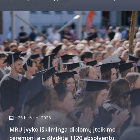
26 birželio, 2026
MRU įvyko iškilminga diplomų įteikimo
ceremonija – išlydėta 1120 absolventų