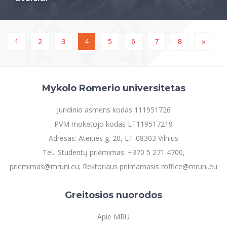
1
2
3
4
5
6
7
8
»
Mykolo Romerio universitetas
Juridinio asmens kodas 111951726
PVM mokėtojo kodas LT119517219
Adresas: Ateities g. 20, LT-08303 Vilnius
Tel.: Studentų priėmimas: +370 5 271 4700,
priemimas@mruni.eu; Rektoriaus priimamasis roffice@mruni.eu
Greitosios nuorodos
Apie MRU